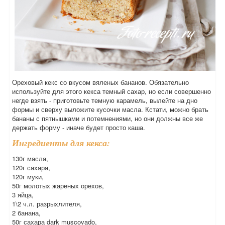
Ореховый кекс со вкусом вяленых бананов. Обязательно
используйте для этого кекса темный сахар, но если совершенно
негде взять - приготовьте темную карамель, вылейте на дно
формы и сверху выложите кусочки масла. Кстати, можно брать
бананы с пятнышками и потемнениями, но они должны все же
держать форму - иначе будет просто каша.
Ингредиенты для кекса:
130г масла,
120г сахара,
120г муки,
50г молотых жареных орехов,
3 яйца,
1\2 ч.л. разрыхлителя,
2 банана,
50г сахара dark muscovado,