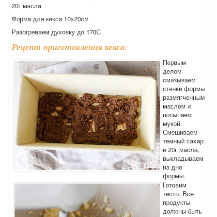
20г масла.
Форма для кекса 10х20см
Разогреваем духовку до 170С
Рецепт приготовления кекса:
Первым
делом
смазываем
стенки формы
размягченным
маслом и
посыпаем
мукой.
Смешиваем
темный сахар
и 20г масла,
выкладываем
на дно
формы.
Готовим
тесто. Все
продукты
должны быть