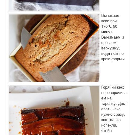
Выпекаем
кекс при
170°С 50
минут.
Вынимаем и
срезаем
верхушку,
ведя нож по
краю формы.
Горячий кекс
переворачива
ем на
тарелку. Дост
авать кекс
нужно сразу,
как только
испекли,
чтобы