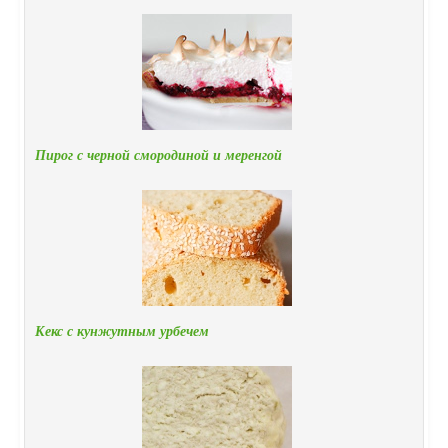
Пирог с черной смородиной и меренгой
Кекс с кунжутным урбечем