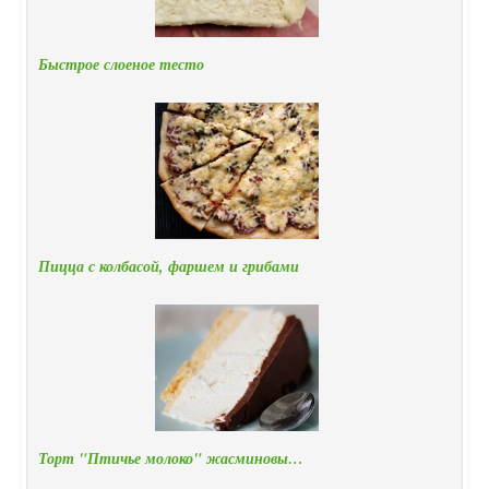
Быстрое слоеное тесто
Пицца с колбасой, фаршем и грибами
Торт "Птичье молоко" жасминовы…