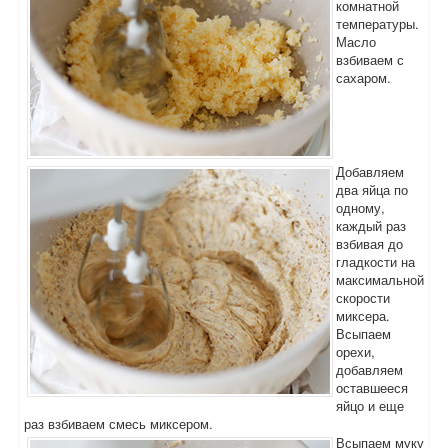
комнатной
температуры.
Масло
взбиваем с
сахаром.
Добавляем
два яйца по
одному,
каждый раз
взбивая до
гладкости на
максимальной
скорости
миксера.
Всыпаем
орехи,
добавляем
оставшееся
яйцо и еще
раз взбиваем смесь миксером.
Всыпаем муку