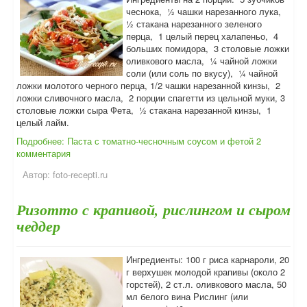
чеснока, ½ чашки нарезанного лука,
½ стакана нарезанного зеленого
перца, 1 целый перец халапеньо, 4
больших помидора, 3 столовые ложки
оливкового масла, ¼ чайной ложки
соли (или соль по вкусу), ¼ чайной
ложки молотого черного перца, 1/2 чашки нарезанной кинзы, 2
ложки сливочного масла, 2 порции спагетти из цельной муки, 3
столовые ложки сыра Фета, ½ стакана нарезанной кинзы, 1
целый лайм.
Подробнее: Паста с томатно-чесночным соусом и фетой
2
комментария
Автор:
foto-recepti.ru
Ризотто с крапивой, рислингом и сыром
чеддер
Ингредиенты: 100 г риса карнароли, 20
г верхушек молодой крапивы (около 2
горстей), 2 ст.л. оливкового масла, 50
мл белого вина Рислинг (или