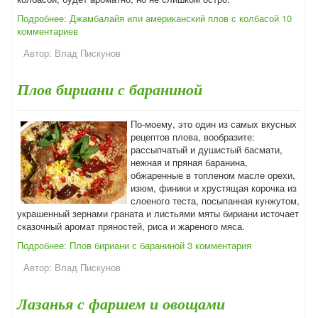
Подробнее: Джамбалайя или американский плов с колбасой
10
комментариев
Автор:
Влад Пискунов
Плов бириани с бараниной
По-моему, это один из самых вкусных
рецептов плова, вообразите:
рассыпчатый и душистый басмати,
нежная и пряная баранина,
обжаренные в топленом масле орехи,
изюм, финики и хрустящая корочка из
слоеного теста, посыпанная кунжутом,
украшенный зернами граната и листьями мяты бириани источает
сказочный аромат пряностей, риса и жареного мяса.
Подробнее: Плов бириани с бараниной
3 комментария
Автор:
Влад Пискунов
Лазанья с фаршем и овощами