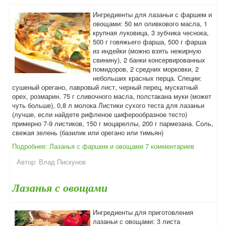
Ингредиенты для лазаньи с фаршем и
овощами: 50 мл оливкового масла, 1
крупная луковица, 3 зубчика чеснока,
500 г говяжьего фарша, 500 г фарша
из индейки (можно взять нежирную
свинину), 2 банки консервированных
помидоров, 2 средних морковки, 2
небольших красных перца. Специи:
сушеный орегано, лавровый лист, черный перец, мускатный
орех, розмарин. 75 г сливочного масла, полстакана муки (может
чуть больше), 0,8 л молока Листики сухого теста для лазаньи
(лучше, если найдете рифленое шиферообразное тесто)
примерно 7-9 листиков, 150 г моцареллы, 200 г пармезана. Соль,
свежая зелень (базилик или орегано или тимьян)
Подробнее: Лазанья с фаршем и овощами
7 комментариев
Автор:
Влад Пискунов
Лазанья с овощами
Ингредиенты для приготовления
лазаньи с овощами: 3 листа