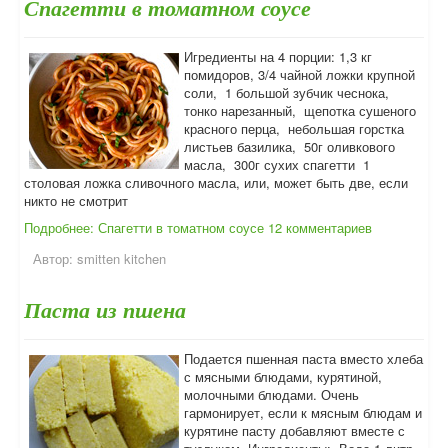
Спагетти в томатном соусе
Игредиенты на 4 порции: 1,3 кг
помидоров, 3/4 чайной ложки крупной
соли, 1 большой зубчик чеснока,
тонко нарезанный, щепотка сушеного
красного перца, небольшая горстка
листьев базилика, 50г оливкового
масла, 300г сухих спагетти 1
столовая ложка сливочного масла, или, может быть две, если
никто не смотрит
Подробнее: Спагетти в томатном соусе
12 комментариев
Автор:
smitten kitchen
Паста из пшена
Подается пшенная паста вместо хлеба
с мясными блюдами, курятиной,
молочными блюдами. Очень
гармонирует, если к мясным блюдам и
курятине пасту добавляют вместе с