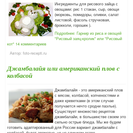
Ингредиенты для рисового зайца с
овощами: рис 1 стакан, сыр, овощи
(морковь, помидоры, оливки, салат
листовой, фасоль стручковая,
брокколи, горошек ).
Подробнее: Гарнир из риса и овощей
"Рисовый заяц-кролик" или "Рисовый
кот"
14 комментариев
Автор:
foto-recepti.ru
Джамбалайя или американский плов с
колбасой
Джамбалайя - это американский плов
с мясом, колбасой, копченостями и
даже креветками (в этом случае
получается нечто сродни паэлье).
Существует множество рецептов
джамбалайи, в большинстве своем это
сильно острые блюда. Мы же будем
готовить адаптированный для России вариант джамбалайи с
колбасой, будет ароматно, но не слишком остро.