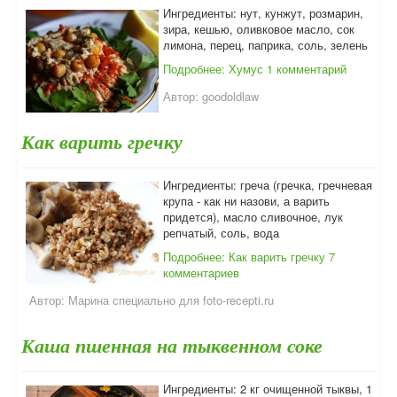
Ингредиенты: нут, кунжут, розмарин,
зира, кешью, оливковое масло, сок
лимона, перец, паприка, соль, зелень
Подробнее: Хумус
1 комментарий
Автор:
goodoldlaw
Как варить гречку
Ингредиенты: греча (гречка, гречневая
крупа - как ни назови, а варить
придется), масло сливочное, лук
репчатый, соль, вода
Подробнее: Как варить гречку
7
комментариев
Автор:
Марина специально для foto-recepti.ru
Каша пшенная на тыквенном соке
Ингредиенты: 2 кг очищенной тыквы, 1