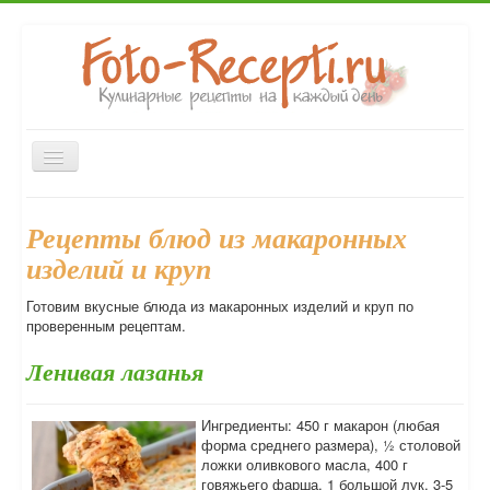
Включить/
выключить
навигацию
Главная
Закуски
Первые блюда
Вторые блюда
Рецепты блюд из макаронных
Десерты
Выпечка
Напитки
Консервирование
изделий и круп
Форум
Готовим вкусные блюда из макаронных изделий и круп по
проверенным рецептам.
Ленивая лазанья
Ингредиенты: 450 г макарон (любая
форма среднего размера), ½ столовой
ложки оливкового масла, 400 г
говяжьего фарша, 1 большой лук, 3-5