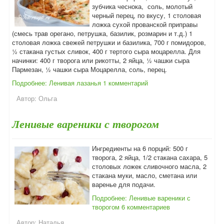
зубчика чеснока, соль, молотый
черный перец, по вкусу, 1 столовая
ложка сухой прованской приправы
(смесь трав орегано, петрушка, базилик, розмарин и т.д.) 1
столовая ложка свежей петрушки и базилика, 700 г помидоров,
½ стакана густых сливок, 400 г тертого сыра моцарелла. Для
начинки: 400 г творога или рикотты, 2 яйца, ½ чашки сыра
Пармезан, ½ чашки сыра Моцарелла, соль, перец.
Подробнее: Ленивая лазанья
1 комментарий
Автор:
Ольга
Ленивые вареники с творогом
Ингредиенты на 6 порций: 500 г
творога, 2 яйца, 1/2 стакана сахара, 5
столовых ложек сливочного масла, 2
стакана муки,
масло, сметана или
варенье для подачи.
Подробнее: Ленивые вареники с
творогом
6 комментариев
Автор:
Наталья