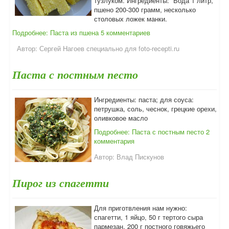
тузлуком. Ингредиенты: Вода 1 литр,
пшено 200-300 грамм, несколько
столовых ложек манки.
Подробнее: Паста из пшена
5 комментариев
Автор:
Сергей Нагоев специально для foto-recepti.ru
Паста с постным песто
Ингредиенты: паста; для соуса:
петрушка, соль, чеснок, грецкие орехи,
оливковое масло
Подробнее: Паста с постным песто
2
комментария
Автор:
Влад Пискунов
Пирог из спагетти
Для приготвления нам нужно:
спагетти, 1 яйцо, 50 г тертого сыра
пармезан, 200 г постного говяжьего