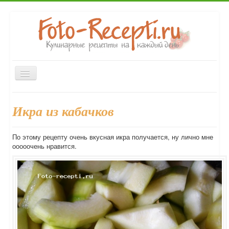
Включить/
выключить
навигацию
Главная
Закуски
Первые блюда
Вторые блюда
Икра из кабачков
Десерты
Выпечка
Напитки
Консервирование
Форум
По этому рецепту очень вкусная икра получается, ну лично мне
ооооочень нравится.