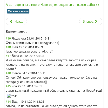
А вот еще много-много Новогодних рецептов с нашего сайта >>
Мясные салаты
Назад
Вперед
Комментарии
#19
Людмила
21.01.2015 16:31
Очень оригинально вы придумали :)
#18
Оля
19.12.2014 05:59
Главное шпажки успеть убрать))
#17
Вера
08.12.2014 04:08
Я не очень поняла, а в сам салат капуста варится или сырая
кладется, написано, что отварить надо только для овечек, а в
салат?
#16
Ольга
04.12.2014 18:11
Супер! Обязательно воспользуюсь, может только колбасу на
говядину или язык заменю))
#15
ира
27.11.2014 14:51
салат красивый праздничный обязательно сделаю на Новый год!
#14
Вадя
19.11.2014 13:38
Алиса, но не обязательно же объедаться одного этого салата.