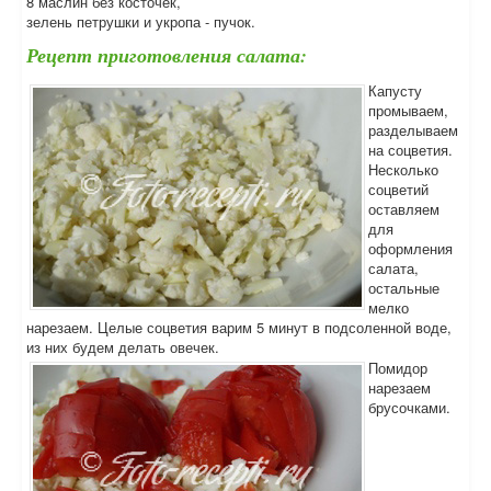
8 маслин без косточек,
зелень петрушки и укропа - пучок.
Рецепт приготовления салата:
Капусту
промываем,
разделываем
на соцветия.
Несколько
соцветий
оставляем
для
оформления
салата,
остальные
мелко
нарезаем. Целые соцветия варим 5 минут в подсоленной воде,
из них будем делать овечек.
Помидор
нарезаем
брусочками.