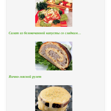
Салат из белокочанной капусты со сладким…
Яично-мясной рулет