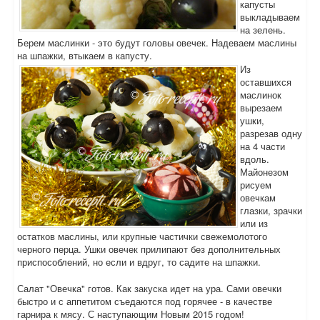
капусты
выкладываем
на зелень.
Берем маслинки - это будут головы овечек. Надеваем маслины
на шпажки, втыкаем в капусту.
Из
оставшихся
маслинок
вырезаем
ушки,
разрезав одну
на 4 части
вдоль.
Майонезом
рисуем
овечкам
глазки, зрачки
или из
остатков маслины, или крупные частички свежемолотого
черного перца. Ушки овечек прилипают без дополнительных
приспособлений, но если и вдруг, то садите на шпажки.
Салат "Овечка" готов. Как закуска идет на ура. Сами овечки
быстро и с аппетитом съедаются под горячее - в качестве
гарнира к мясу. С наступающим Новым 2015 годом!