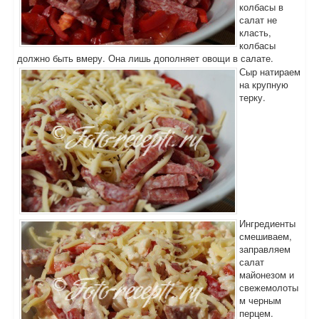
колбасы в
салат не
класть,
колбасы
должно быть вмеру. Она лишь дополняет овощи в салате.
Сыр натираем
на крупную
терку.
Ингредиенты
смешиваем,
заправляем
салат
майонезом и
свежемолоты
м черным
перцем.