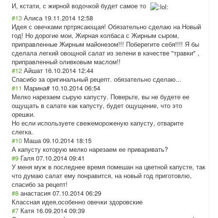
И, кстати, с жирной водочкой будет самое то
#13
Алиса
19.11.2014 12:58
Идея с овечками пртрясающая! Обязательно сделаю на Новый
год! Но дорогие мои, Жирная колбаса с Жирным сыром,
приправленные Жирным майонезом!!! Поберегите себя!!!! Я бы
сделала легкий овощной салат из зелени в качестве "травки" ,
приправленный оливковым маслом!!
#12
Айшат
16.10.2014 12:44
Спасибо за оригинальный рецепт. обязательно сделаю...
#11
Марина#
10.10.2014 06:54
Мелко нарезаем сырую капусту. Поверьте, вы не будете ее
ощущать в салате как капусту, будет ощущение, что это
орешки.
Но если используете свежемороженую капусту, отварите
слегка.
#10
Маша
09.10.2014 18:15
А капусту которую мелко нарезаем ее приваривать?
#9
Галя
07.10.2014 09:41
У меня муж в последнее время помешан на цветной капусте, так
что думаю салат ему понравится, на новый год приготовлю,
спасибо за рецепт!
#8
анастасия
07.10.2014 06:29
Классная идея,особенно овечки здоровские
#7
Катя
16.09.2014 09:39