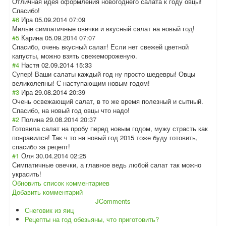
Отличная идея оформления новогоднего салата к году овцы!
Спасибо!
#6
Ира
05.09.2014 07:09
Милые симпатичные овечки и вкусный салат на новый год!
#5
Карина
05.09.2014 07:07
Спасибо, очень вкусный салат! Если нет свежей цветной
капусты, можно взять свежемороженую.
#4
Настя
02.09.2014 15:33
Супер! Ваши салаты каждый год ну просто шедевры! Овцы
великолепны! С наступающим новым годом!
#3
Ира
29.08.2014 20:39
Очень освежающий салат, в то же время полезный и сытный.
Спасибо, на новый год овцы что надо!
#2
Полина
29.08.2014 20:37
Готовила салат на пробу перед новым годом, мужу страсть как
понравился! Так ч то на новый год 2015 тоже буду готовить,
спасибо за рецепт!
#1
Оля
30.04.2014 02:25
Симпатичные овечки, а главное ведь любой салат так можно
украсить!
Обновить список комментариев
Добавить комментарий
JComments
Снеговик из яиц
Рецепты на год обезьяны, что приготовить?