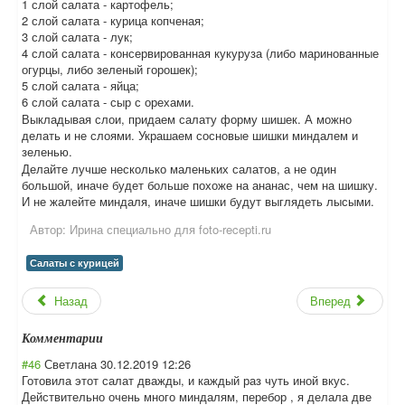
1 слой салата - картофель;
2 слой салата - курица копченая;
3 слой салата - лук;
4 слой салата - консервированная кукуруза (либо маринованные
огурцы, либо зеленый горошек);
5 слой салата - яйца;
6 слой салата - сыр с орехами.
Выкладывая слои, придаем салату форму шишек. А можно
делать и не слоями. Украшаем сосновые шишки миндалем и
зеленью.
Делайте лучше несколько маленьких салатов, а не один
большой, иначе будет больше похоже на ананас, чем на шишку.
И не жалейте миндаля, иначе шишки будут выглядеть лысыми.
Автор:
Ирина специально для foto-recepti.ru
Салаты с курицей
Назад
Вперед
Комментарии
#46
Светлана
30.12.2019 12:26
Готовила этот салат дважды, и каждый раз чуть иной вкус.
Действительно очень много миндалям, перебор , я делала две