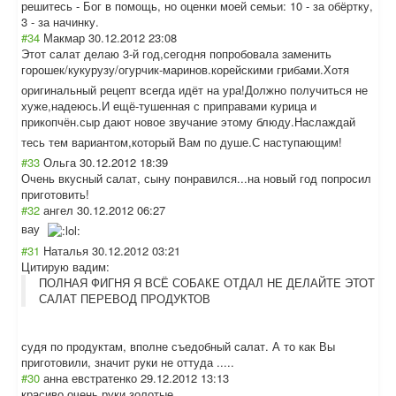
решитесь - Бог в помощь, но оценки моей семьи: 10 - за обёртку,
3 - за начинку.
#34
Макмар
30.12.2012 23:08
Этот салат делаю 3-й год,сегодня попробовала заменить
горошек/кукуруз
у/огурчик-марин
ов.корейскими грибами.Хотя
оригинальный рецепт всегда идёт на ура!Должно получиться не
хуже,надеюсь.И ещё-тушенная с приправами курица и
прикопчён.сыр дают новое звучание этому блюду.Наслаждай
тесь тем вариантом,котор
ый Вам по душе.С наступающим!
#33
Ольга
30.12.2012 18:39
Очень вкусный салат, сыну понравился...на новый год попросил
приготовить!
#32
ангел
30.12.2012 06:27
вау
#31
Наталья
30.12.2012 03:21
Цитирую вадим:
ПОЛНАЯ ФИГНЯ Я ВСЁ СОБАКЕ ОТДАЛ НЕ ДЕЛАЙТЕ ЭТОТ
САЛАТ ПЕРЕВОД ПРОДУКТОВ
судя по продуктам, вполне съедобный салат. А то как Вы
приготовили, значит руки не оттуда .....
#30
анна евстратенко
29.12.2012 13:13
красиво очень руки золотые