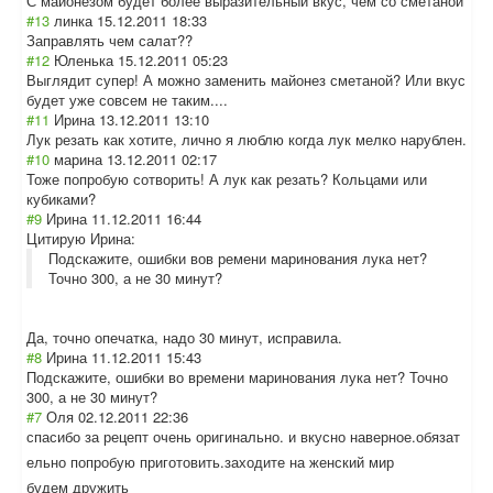
С майонезом будет более выразительный вкус, чем со сметаной
#13
линка
15.12.2011 18:33
Заправлять чем салат??
#12
Юленька
15.12.2011 05:23
Выглядит супер! А можно заменить майонез сметаной? Или вкус
будет уже совсем не таким....
#11
Ирина
13.12.2011 13:10
Лук резать как хотите, лично я люблю когда лук мелко нарублен.
#10
марина
13.12.2011 02:17
Тоже попробую сотворить! А лук как резать? Кольцами или
кубиками?
#9
Ирина
11.12.2011 16:44
Цитирую Ирина:
Подскажите, ошибки вов ремени маринования лука нет?
Точно 300, а не 30 минут?
Да, точно опечатка, надо 30 минут, исправила.
#8
Ирина
11.12.2011 15:43
Подскажите, ошибки во времени маринования лука нет? Точно
300, а не 30 минут?
#7
Оля
02.12.2011 22:36
спасибо за рецепт очень оригинально. и вкусно наверное.обязат
ельно попробую приготовить.зах
одите на женский мир
будем дружить