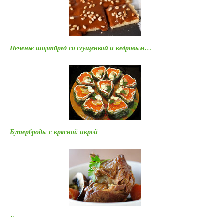
Печенье шортбред со сгущенкой и кедровым…
Бутерброды с красной икрой