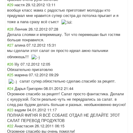
#29
настя
29.12.2012 13:11
вообще класс мама с радостью приготовит молодцы кто
придумал мне нравится супер сестра до потолка прыгает и я
тоже а папа сразу всё съест
#28
Ленчик
26.12.2012 07:28
Делала слоями и вперемешку. Тот что перемешан был гостям
больше понравился.
#27
алина
07.12.2012 15:31
мы сделали этот салат он просто идеал ажно пальчики
оближешь!!!
#26
lily
07.12.2012 12:05
Обязательно пригатовлю
#25
марина
07.12.2012 09:29
салат супер.обязстель
но сделаю.спасибо за рецепт.
#24
Дарья Григорян
08.01.2012 21:44
Огромное спасибо за рецепт! Салат просто фантастика. Делали
с кукурузой. Гости реально чуть не передрались за салат. в
след.раз будем делать больше и разных. необыкновенно вкусно!
#23
вадим
04.01.2012 11:17
ПОЛНАЯ ФИГНЯ Я ВСЁ СОБАКЕ ОТДАЛ НЕ ДЕЛАЙТЕ ЭТОТ
САЛАТ ПЕРЕВОД ПРОДУКТОВ
#22
Анастасия
26.12.2011 06:15
Огромное спасибо вы очень помогли!