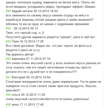
шишки, копченую курицу заменила на белое мясо. Опять же
если миндаль укладывать редко, пропадает эффект Шишки.
#45
мадам натали
30.12.2014 18:33
все заменила по своему вкусу-свежие огурцы на мясо и
корейскую морковь.потом грецкие орехи и грибы вешенки!!!
обложка та же.но одну из шишек с кедровыми орешками
#44
.
29.12.2014 05:13
Таня, это тертый сыр. о_0
Погуглите другие варианты рецепта "шишки", риса в ней нет.
#43
Таня
16.12.2014 17:25
Все такие деловые. Видно же, что рис торчит на фото,а в
рецепте о рисе ни гу-гу.
Так держать,автор!
#42
вероника
27.11.2014 07:16
Это очень-очень вкусный салат.у всех конечно вкусы разные,но
хочу сказать тем кто пишет неготивные отзывы-вы просто
делали его не с душой вот и не понравилось!!!!
!
#41
Виктория
30.10.2014 15:54
Сочетание ингредиентов очень даже нормальное. Гости даже не
поверили что в этом салате такие простые продукты. Вкусно,
красиво!!!
#40
ольга
30.12.2013 11:35
очень вкусный салат!спасибо!г
ости остались довольны!
#39
анна
17.11.2013 17:42