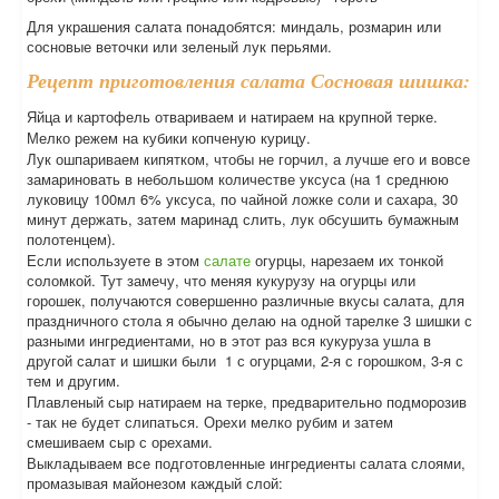
Для украшения салата понадобятся: миндаль, розмарин или
сосновые веточки или зеленый лук перьями.
Рецепт приготовления салата Сосновая шишка:
Яйца и картофель отвариваем и натираем на крупной терке.
Мелко режем на кубики копченую курицу.
Лук ошпариваем кипятком, чтобы не горчил, а лучше его и вовсе
замариновать в небольшом количестве уксуса (на 1 среднюю
луковицу 100мл 6% уксуса, по чайной ложке соли и сахара, 30
минут держать, затем маринад слить, лук обсушить бумажным
полотенцем).
Если используете в этом
салате
огурцы, нарезаем их тонкой
соломкой. Тут замечу, что меняя кукурузу на огурцы или
горошек, получаются совершенно различные вкусы салата, для
праздничного стола я обычно делаю на одной тарелке 3 шишки с
разными ингредиентами, но в этот раз вся кукуруза ушла в
другой салат и шишки были 1 с огурцами, 2-я с горошком, 3-я с
тем и другим.
Плавленый сыр натираем на терке, предварительно подморозив
- так не будет слипаться. Орехи мелко рубим и затем
смешиваем сыр с орехами.
Выкладываем все подготовленные ингредиенты салата слоями,
промазывая майонезом каждый слой: