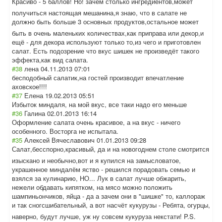
Красиво - 5 баллов! Но! зачем столько ингредиентов,мо
жет
получиться настоящая мешанина,я знаю, что в салате не
должно быть больше 3 основных продуктов,остал
ьное может
быть в очень маленьких количествах,как приправа или декор,и
ещё - для декора используют только то,из чего и приготовлен
салат. Есть подозрение что вкус шишек не произведёт такого
эффекта,как вид салата.
#38
лена
04.11.2013 07:01
бесподобный салатик,на гостей производит впечатление
аховское!!!!
#37
Елена
19.02.2013 05:51
Избыток миндаля, на мой вкус, все таки надо его меньше
#36
Галина
02.01.2013 16:14
Оформление салата очень красивое, а на вкус - ничего
особенного. Восторга не испытала.
#35
Алексей Вячеславович
01.01.2013 09:28
Салат,бесспорно
,красивый, да и на новогоднем столе смотрится
изыскано и необычно,вот и я купился на замысловатое,
украшенное миндалём яство - решился порадовать семью и
взялся за кулинарию, НО... Лук в салат лучше обжарить,
нежели обдавать кипятком, на мясо можно положить
шампиньончиков, яйца - да а зачем они в "шишке" то, каллораж
и так сногсшибательны
й, а вот насчёт кукурузы - Ребята, огурцы,
наверно, будут лучше, уж ну совсем кукуруза некстати! P.S.