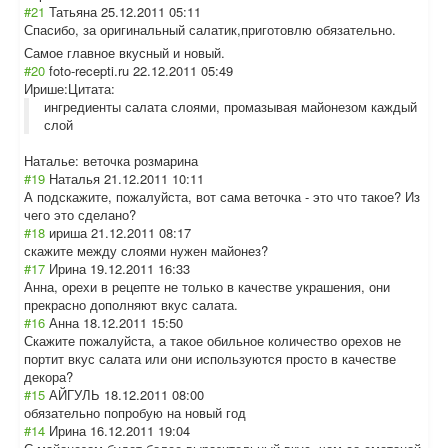
#21
Татьяна
25.12.2011 05:11
Спасибо, за оригинальный салатик,пригото
влю обязательно.
Самое главное вкусный и новый.
#20
foto-recepti.ru
22.12.2011 05:49
Ирише:
Цитата:
ингредиенты салата слоями, промазывая майонезом каждый
слой
Наталье: веточка розмарина
#19
Наталья
21.12.2011 10:11
А подскажите, пожалуйста, вот сама веточка - это что такое? Из
чего это сделано?
#18
ириша
21.12.2011 08:17
скажите между слоями нужен майонез?
#17
Ирина
19.12.2011 16:33
Анна, орехи в рецепте не только в качестве украшения, они
прекрасно дополняют вкус салата.
#16
Анна
18.12.2011 15:50
Скажите пожалуйста, а такое обильное количество орехов не
портит вкус салата или они используются просто в качестве
декора?
#15
АЙГУЛЬ
18.12.2011 08:00
обязательно попробую на новый год
#14
Ирина
16.12.2011 19:04