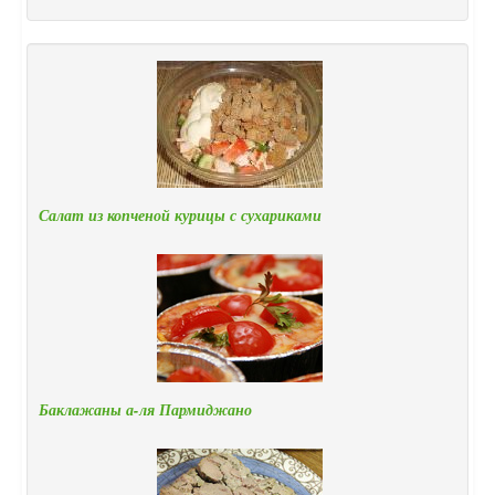
Салат из копченой курицы с сухариками
Баклажаны а-ля Пармиджано