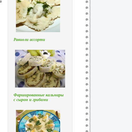
е
Равиоли ассорти
Фаршированные кальмары
с сыром и грибами