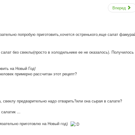
Вперед
язател
ьно попробую приготовить,хоч
ется остренького,еще салат фамура
 салат без свеклы(просто в холодильнике ее не оказалось). Получилось
овить на Новый Год!
человек примерно рассчитан этот рецепт?
а, свеклу предварительно надо отварить?или она сырая в салате?
салатик ...
бязательно приготовлю на Новый год)