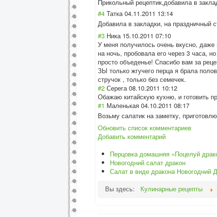
Прикольный рецептик,добави
ла в закла
#4
Татка
04.11.2011 13:14
Добавила в закладки, на праздничный с
#3
Ника
15.10.2011 07:10
У меня получилось очень вкусно, даже 
на ночь, пробовала его через 3 часа, н
просто объеденье! Спасибо вам за реце
ЗЫ только жгучего перца я брала полов
стручок , только без семечек.
#2
Серега
08.10.2011 10:12
Обажаю китайскую кухню, и готовить пр
#1
Маленькая
04.10.2011 08:17
Возьму салатик на заметку, приготовлю
Обновить список комментариев
Добавить комментарий
Перцовка домашняя «Поцелуй драк
Новогодний салат дракон
Салат в виде дракона Новогодний 
Вы здесь:
Кулинарные рецепты