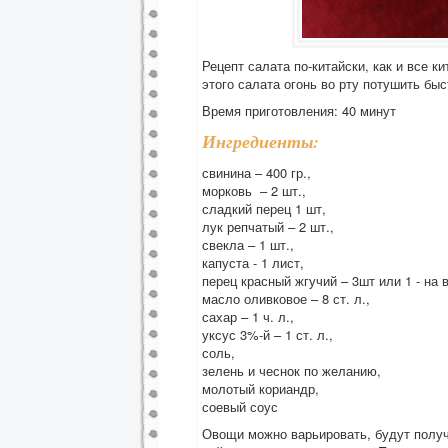
Рецепт салата по-китайски, как и все 
этого салата огонь во рту потушить быс
Время приготовления: 40 минут
Ингредиенты:
свинина – 400 гр.,
морковь – 2 шт.,
сладкий перец 1 шт,
лук репчатый – 2 шт.,
свекла – 1 шт.,
капуста - 1 лист,
перец красный жгучий – 3шт или 1 - на 
масло оливковое – 8 ст. л.,
сахар – 1 ч. л.,
уксус 3%-й – 1 ст. л.,
соль,
зелень и чеснок по желанию,
молотый кориандр,
соевый соус
Овощи можно варьировать, будут получ