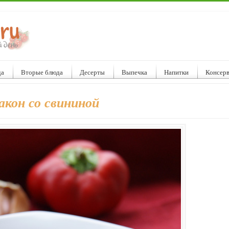
да
Вторые блюда
Десерты
Выпечка
Напитки
Консер
кон со свининой