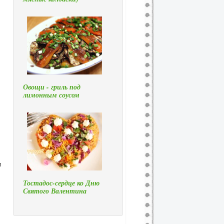
Овощи - гриль под
лимонным соусом
и
Тостадос-сердце ко Дню
Святого Валентина