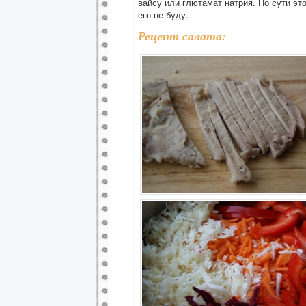
вайсу или глютамат натрия. По сути эт
его не буду.
Рецепт салата: