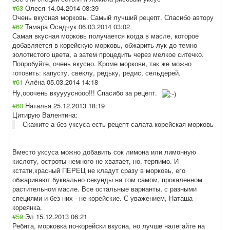
#63
Олеся
14.04.2014 08:39
Очень вкусная морковь. Самый лучший рецепт. Спасибо автору
#62
Тамара Осадчук
06.03.2014 03:02
Самая вкусная морковь получается когда в масле, которое
добавляется в корейскую морковь, обжарить лук до темно
золотистого цвета, а затем процедить через мелкое ситечко.
Попробуйте, очень вкусно. Кроме моркови, так же можно
готовить: капусту, свеклу, редьку, редис, сельдерей.
#61
Алёна
05.03.2014 14:18
Ну,ооочень вкууууснооо!!! Спасибо за рецепт.
#60
Наталья
25.12.2013 18:19
Цитирую Валентина:
Скажите а без уксуса есть рецепт салата корейская морковь
Вместо уксуса можно добавить сок лимона или лимонную
кислоту, остроты немного не хватает, но, терпимо. И
кстати,красный ПЕРЕЦ не кладут сразу в морковь, его
обжаривают буквально секунды на том самом, прокаленном
растительном масле. Все остальные варианты, с разными
специями и без них - не корейские. С уважением, Наташа -
кореянка.
#59
Эл
15.12.2013 06:21
Ребята, морковка по-корейски вкусна, но лучше налегайте на