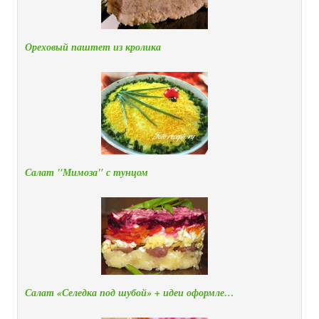
Ореховый паштет из кролика
Салат "Мимоза" с тунцом
Салат «Селедка под шубой» + идеи оформле…