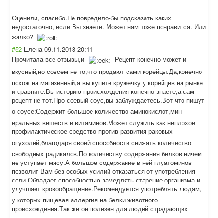
Оценили, спасибо.Не повредило-бы подсказать каких
недостаточно, если Вы знаете. Может нам тоже понравится. Или
жалко?
#52
Елена
09.11.2013 20:11
Прочитала все отзывы,и
Рецепт конечно может и
вкусный,но совсем не то,что продают сами корейцы.Да,коне
чно
похож на магазинный,а вы купите кружечку у корейцев на рынке
и сравните.Вы историю происхождения конечно знаете,а сам
рецепт не тот.Про соевый соус,вы заблуждаетесь.В
от что пишут
о соусе:Содержит большое количество аминокислот,мин
еральных веществ и витаминов.Может служить как неплохое
профилактическо
е средство против развития раковых
опухолей,благод
аря своей способности снижать количество
свободных радикалов.По количеству содержания белков ничем
не уступает мясу.А большое содержание в ней глуатоминов
позволит Вам без особых усилий отказаться от употребления
соли.Обладает способностью замедлять старение организма и
улучшает кровообращение.
Рекомендуется употреблять людям,
у которых пищевая аллергия на белки животного
происхождения.Т
ак же он полезен для людей страдающих