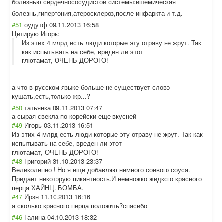
болезнью сердечнососудис
той системы:ишемиче
ская
болезнь,гиперто
ния,атеросклеро
з,после инфаркта и т.д.
#51
оудутф
09.11.2013 16:58
Цитирую Игорь:
Из этих 4 млрд есть люди которые эту отраву не жрут. Так
как испытывать на себе, вреден ли этот
глютамат, ОЧЕНЬ ДОРОГО!
а что в русском языке больше не существует слово
кушать,есть,тол
ько жр...?
#50
татьянка
09.11.2013 07:47
а сырая свекла по корейски еще вкусней
#49
Игорь
03.11.2013 16:51
Из этих 4 млрд есть люди которые эту отраву не жрут. Так как
испытывать на себе, вреден ли этот
глютамат, ОЧЕНЬ ДОРОГО!
#48
Григорий
31.10.2013 23:37
Великолепно ! Но я еще добавляю немного соевого соуса.
Придает некоторую пикантность.И немножко жидкого красного
перца ХАЙНЦ. БОМБА.
#47
Ирзн
11.10.2013 16:16
а сколько красного перца положить?спасиб
о
#46
Галина
04.10.2013 18:32