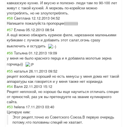
кавказскую кухню. И вкусно и полезно- люди там по 90-100 лет
живут с такой кухней. А морковь по-корейски можно
употреблять, но не злоупотреблять.
#58
Светлана
12.12.2013 04:52
Напишите пожалуйста пропорции))))))
))))))
#57
Елена
05.12.2013 08:54
А ещё можно обжарить куриное филе, нарезанное маленькими
кубиками с лучком и добавить этот салат,огонь сразу
выключить и остудить
#56
Татьяна
01.12.2013 19:09
у меня не было красного перца и я добавила молотые зерна
горчицы))
#55
наталья
26.11.2013 09:52
рецепт вообщем хороший но есть минусы у меня дома нет такой
аппаратуры как говорится и у меня также нет корианда
#54
Валя
22.11.2013 15:12
Рецепт неплохой, но хорошо бы еще научиться отличать специи
от пряностей, раз уж вы претендуете на звание кулинарного
сайта.
#53
helena
17.11.2013 03:40
Цитирую ким:
Этот рецепт,точно из Советского Союза.В первую очередь
потому,что половины специй не хватает.