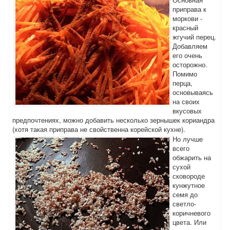
приправа к
моркови -
красный
жгучий перец.
Добавляем
его очень
осторожно.
Помимо
перца,
основываясь
на своих
вкусовых
предпочтениях, можно добавить несколько зернышек кориандра
(хотя такая приправа не свойственна корейской кухне).
Но лучше
всего
обжарить на
сухой
сковороде
кунжутное
семя до
светло-
коричневого
цвета. Или