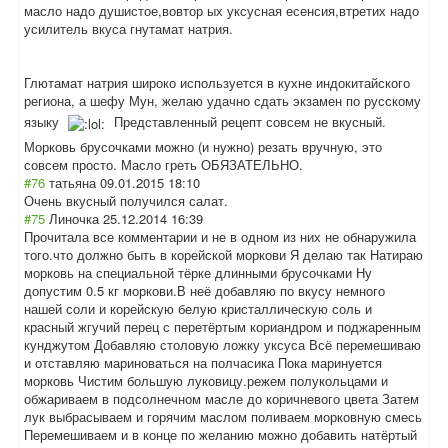
масло надо душистое,вовтор ых уксусная есенсия,втретих надо
усилитель вкуса гнутамат натрия.
Глютамат натрия широко используется в кухне индокитайского
региона, а шефу Мун, желаю удачно сдать экзамен по русскому
языку
Представленный рецепт совсем не вкусный.
Морковь брусочками можно (и нужно) резать вручную, это
совсем просто. Масло греть ОБЯЗАТЕЛЬНО.
#76
татьяна
09.01.2015 18:10
Очень вкусный получился салат.
#75
Линочка
25.12.2014 16:39
Прочитала все комментарии и не в одном из них не обнаружила
того.что должно быть в корейской моркови Я делаю так Натираю
морковь на специальной тёрке длинными брусочками Ну
допустим 0.5 кг моркови.В неё добавляю по вкусу немного
нашей соли и корейскую белую кристаллическую соль и
красный жгучий перец с перетёртым кориандром и поджаренным
кунджутом Добавляю столовую ложку уксуса Всё перемешиваю
и отставляю мариноваться на полчасика Пока маринуется
морковь Чистим большую луковицу.режем полукольцами и
обжариваем в подсолнечном масле до коричневого цвета Затем
лук выбрасываем и горячим маслом поливаем морковную смесь
Перемешиваем и в конце по желанию можно добавить натёртый