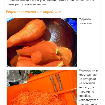
грамм растительного масла.
Рецепт моркови по-корейски:
Морковь
почистим.
Морковь ни в
коем случае
не натирают
на обычной
терке. Для
нарезки по-
корейски
используется
специальное