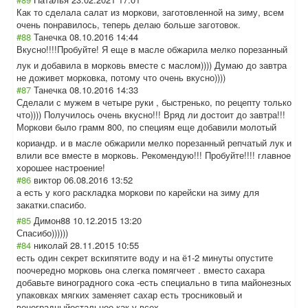
Как то сделала салат из моркови, заготовленной на зиму, всем
очень понравилось, теперь делаю больше заготовок.
#88
Танечка
08.10.2016 14:44
Вкусно!!!!Пробу
йте! Я еще в масле обжарила мелко порезанный
лук и добавила в морковь вместе с маслом)))) Думаю до завтра
не доживет морковка, потому что очень вкусно))))
#87
Танечка
08.10.2016 14:33
Сделали с мужем в четыре руки , быстренько, по рецепту только
что)))) Получилось очень вкусно!!! Вряд ли достоит до завтра!!!
Морков
и было грамм 800, по специям еще добавили молотый
кориандр. и в масле обжарили мелко порезанный репчатый лук и
влили все вместе в морковь. Рекомендую!!! Пробуйте!!!! главное
хорошее настроение!
#86
виктор
06.08.2016 13:52
а есть у кого раскладка моркови по карейски на зиму для
закатки.спасибо
.
#85
Димон88
10.12.2015 13:20
Спасибо))))))
#84
николай
28.11.2015 10:55
есть один секрет вскипятите воду и на ё1-2 минуты опустите
поочередно морковь она слегка помягчеет . вместо сахара
добавьте виноградного сока -есть специально в типа майонезных
упаковках мягких заменяет сахар есть тросниковый и
воноградныйоста
льное как у всех