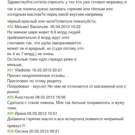
Здравствуйте,хо
тела спросить у тех кто уже готовил морковку,я
так и не поняла,нужно заливать горячим или тёплым или
холодным маслом?и перец какой вкуснее,наприме
р
чёрный,красный или чили?ответьте пожалуйста.
#32
Михаил Васильев.
05.04.2013 10:22
На земном шаре живет 6,9 млрд людей
приблизительно 4 млрд жрут этот
глютамат так. что шуба заворачивается.
может он и вредный, но (судя потому,что
их 4 из 7 млрд,) не очень
Остальные тоже едят,гораздо реже и
меньше.
#31
Vladislav
16.03.2013 20:21
Прочел неоднозначные отзывы...
Приготовил по этому рецепту.
Попробовал - вкусно! Ни чем не отличается от магазинной или с
рынка!
#30
Анастасия
08.03.2013 18:56
Сделала с соком лимона. Мне так больше понравилось и мужу
тоже.
#29
Ирина
05.03.2013 10:51
Добавила горячее масло и все испортила,появи
лся неприяный
привкус!!!
#28
Оксана
20.02.2013 09:21