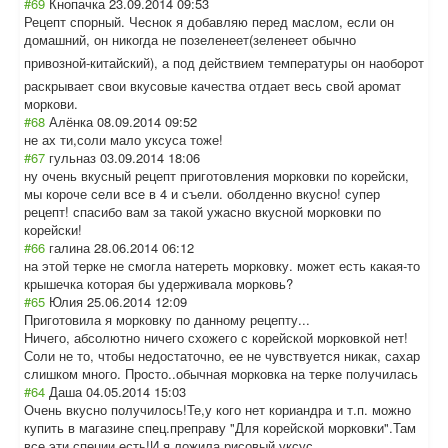
#69
Кнопачка
23.09.2014 09:53
Рецепт спорный. Чеснок я добавляю перед маслом, если он
домашний, он никогда не позеленеет(зеле
неет обычно
привозной-китай
ский), а под действием температуры он наоборот
раскрывает свои вкусовые качества отдает весь свой аромат
моркови.
#68
Алёнка
08.09.2014 09:52
не ах ти,соли мало уксуса тоже!
#67
гульназ
03.09.2014 18:06
ну очень вкусный рецепт приготовления морковки по корейски,
мы короче сели все в 4 и съели. оболденно вкусно! супер
рецепт! спасибо вам за такой ужасно вкусной морковки по
корейски!
#66
галина
28.06.2014 06:12
на этой терке не смогла натереть морковку. может есть какая-то
крышечка которая бы удерживала морковь?
#65
Юлия
25.06.2014 12:09
Приготовила я морковку по данному рецепту...
Ничего, абсолютно ничего схожего с корейской морковкой нет!
Соли не то, чтобы недостаточно, ее не чувствуется никак, сахар
слишком много. Просто..обычная морковка на терке получилась
#64
Даша
04.05.2014 15:03
Очень вкусно получилось!Те,у кого нет кориандра и т.п. можно
купить в магазине спец.преправу "Для корейской морковки".Там
все эти специи есть!И я ложила рисовый уксус