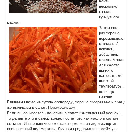
влить
несколько
капель
кунжутного
масла.
Затем ещё
раз хорошо
перемешивае
м салат. И
наконец,
добавляем
масло. Масло
для салата
принято
нагревать до
высокой
температуры,
но не до
кипения.
Вливаем масло на сухую сковороду, хорошо прогреваем и сразу
же выливаем в салат. Перемешиваем.
Если вы собираетесь добавить в салат измельченный чеснок –
то делайте это в самом конце, после того как масло в салате
остынет. Иначе ваш чеснок станет ярко зеленым, и испортит
весь внешний вид моркови. Лично я предпочитаю корейскую