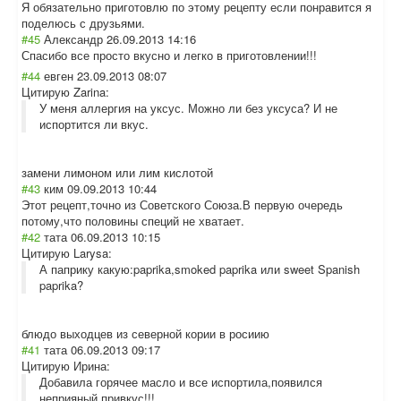
Я обязательно приготовлю по этому рецепту если понравится я
поделюсь с друзьями.
#45
Александр
26.09.2013 14:16
Спасибо все просто вкусно и легко в приготовлении!!
!
#44
евген
23.09.2013 08:07
Цитирую Zarina:
У меня аллергия на уксус. Можно ли без уксуса? И не
испортится ли вкус.
замени лимоном или лим кислотой
#43
ким
09.09.2013 10:44
Этот рецепт,точно из Советского Союза.В первую очередь
потому,что половины специй не хватает.
#42
тата
06.09.2013 10:15
Цитирую Larysa:
А паприку какую:paprika,smoked paprika или sweet Spanish
paprika?
блюдо выходцев из северной кории в росиию
#41
тата
06.09.2013 09:17
Цитирую Ирина:
Добавила горячее масло и все испортила,появился
неприяный привкус!!!