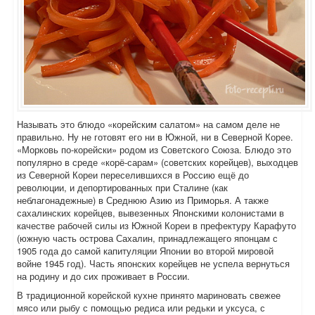
Называть это блюдо «корейским салатом» на самом деле не
правильно. Ну не готовят его ни в Южной, ни в Северной Корее.
«Морковь по-корейски» родом из Советского Союза. Блюдо это
популярно в среде «корё-сарам» (советских корейцев), выходцев
из Северной Кореи переселившихся в Россию ещё до
революции, и депортированных при Сталине (как
неблагонадежные) в Среднюю Азию из Приморья. А также
сахалинских корейцев, вывезенных Японскими колонистами в
качестве рабочей силы из Южной Кореи в префектуру Карафуто
(южную часть острова Сахалин, принадлежащего японцам с
1905 года до самой капитуляции Японии во второй мировой
войне 1945 год). Часть японских корейцев не успела вернуться
на родину и до сих проживает в России.
В традиционной корейской кухне принято мариновать свежее
мясо или рыбу с помощью редиса или редьки и уксуса, с