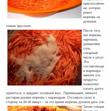
приспособлен
ие, которое
режет
морковь на
длинные
тонкие брусочки.
После того,
как морковь
нарезана,
добавляем
соль,
сахарный
песок и уксус.
Это
составляющи
е маринада –
именно эти
продукты
позволяют
салату долго
храниться, и придают основной вкус. Перемешаем, немного
растирая руками морковь с маринадом. Отставьте салат в
сторону на 20-30 минут – за это время морковь должна дать сок.
Затем специи.
Основная