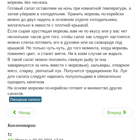
морковь без чеснока.
Готовый салат оставляем на ночь при комнатной температуре, а
затем убераем в холодильник. Хранить морковь по-корейски
можно до двух недель в основном отделе холодильника,
желательно в емкости с плотной крышкой.
Если сырая хрустящая морковь вам не по вкусу или у вас нет
нескольких часов для того, чтобы салат как следует настоялся,
можно слегка потомить его в духовке или на сковороде под
крышкой. Но только чуть-чуть, до того момента, когда морковь
поменяет цвет, и станет мягче. Ни в коем случае не жарьте.
В такой салат можно положить свежую рыбу (и она
замаринуется за ночь вместе с морковью), кальмары, отварное
мясо, спаржу, репчатый лук. Получится традиционное Хе. Лук
для салата следует нарезать полукольцами и обязательно
ошпарить кипятком.
На основе моркови по-корейски готовят и множество других
салатов.
Овощные салаты
Назад
Вперед
Комментарии
1
2
#89
Наталья
23.02.2021 17:01