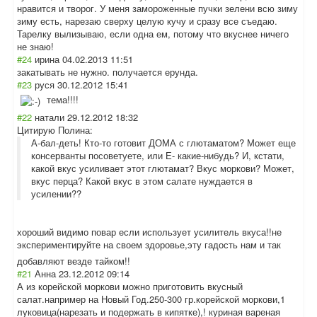
нравится и творог. У меня замороженные пучки зелени всю зиму
зиму есть, нарезаю сверху целую кучу и сразу все съедаю.
Тарелку вылизываю, если одна ем, потому что вкуснее ничего
не знаю!
#24
ирина
04.02.2013 11:51
закатывать не нужно. получается ерунда.
#23
руся
30.12.2012 15:41
тема!!!!
#22
натали
29.12.2012 18:32
Цитирую Полина:
А-бал-деть! Кто-то готовит ДОМА с глютаматом? Может еще
консерванты посоветуете, или Е- какие-нибудь? И, кстати,
какой вкус усиливает этот глютамат? Вкус моркови? Может,
вкус перца? Какой вкус в этом салате нуждается в
усилении??
хороший видимо повар если использует усилитель вкуса!!не
экспериментируй
те на своем здоровье,эту гадость нам и так
добавляют везде тайком!!
#21
Анна
23.12.2012 09:14
А из корейской моркови можно приготовить вкусный
салат.например на Новый Год.250-300 гр.корейской моркови,1
луковица(нареза
ть и подержать в кипятке),! куриная вареная