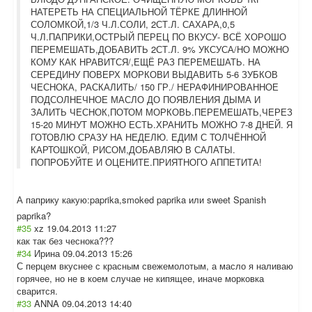
НАТЕРЕТЬ НА СПЕЦИАЛЬНОЙ ТЁРКЕ ДЛИННОЙ
СОЛОМКОЙ,1/3 Ч.Л.СОЛИ, 2СТ.Л. САХАРА,0,5
Ч.Л.ПАПРИКИ,ОСТРЫЙ ПЕРЕЦ ПО ВКУСУ- ВСЁ ХОРОШО
ПЕРЕМЕШАТЬ,ДОБАВИТЬ 2СТ.Л. 9% УКСУСА/НО МОЖНО
КОМУ КАК НРАВИТСЯ/,ЕЩЁ РАЗ ПЕРЕМЕШАТЬ. НА
СЕРЕДИНУ ПОВЕРХ МОРКОВИ ВЫДАВИТЬ 5-6 ЗУБКОВ
ЧЕСНОКА, РАСКАЛИТЬ/ 150 ГР./ НЕРАФИНИРОВАННОЕ
ПОДСОЛНЕЧНОЕ МАСЛО ДО ПОЯВЛЕНИЯ ДЫМА И
ЗАЛИТЬ ЧЕСНОК,ПОТОМ МОРКОВЬ.ПЕРЕМЕШАТЬ,ЧЕРЕЗ
15-20 МИНУТ МОЖНО ЕСТЬ.ХРАНИТЬ МОЖНО 7-8 ДНЕЙ. Я
ГОТОВЛЮ СРАЗУ НА НЕДЕЛЮ. ЕДИМ С ТОЛЧЁННОЙ
КАРТОШКОЙ, РИСОМ,ДОБАВЛЯЮ В САЛАТЫ.
ПОПРОБУЙТЕ И ОЦЕНИТЕ.ПРИЯТНОГО АППЕТИТА!
А паприку какую:paprika,s
moked paprika или sweet Spanish
paprika?
#35
xz
19.04.2013 11:27
как так без чеснока???
#34
Ирина
09.04.2013 15:26
С перцем вкуснее с красным свежемолотым, а масло я наливаю
горячее, но не в коем случае не кипящее, иначе морковка
сварится.
#33
ANNA
09.04.2013 14:40