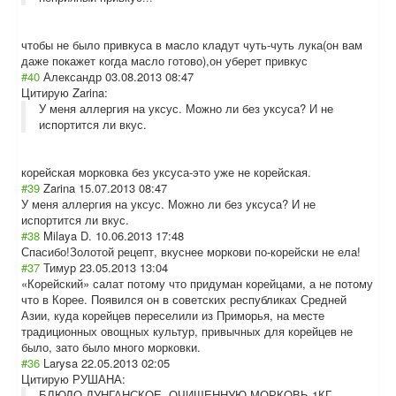
чтобы не было привкуса в масло кладут чуть-чуть лука(он вам
даже покажет когда масло готово),он уберет привкус
#40
Александр
03.08.2013 08:47
Цитирую Zarina:
У меня аллергия на уксус. Можно ли без уксуса? И не
испортится ли вкус.
корейская морковка без уксуса-это уже не корейская.
#39
Zarina
15.07.2013 08:47
У меня аллергия на уксус. Можно ли без уксуса? И не
испортится ли вкус.
#38
Milaya D.
10.06.2013 17:48
Спасибо!Золотой рецепт, вкуснее моркови по-корейски не ела!
#37
Тимур
23.05.2013 13:04
«Корейский» салат потому что придуман корейцами, а не потому
что в Корее. Появился он в советских республиках Средней
Азии, куда корейцев переселили из Приморья, на месте
традиционных овощных культур, привычных для корейцев не
было, зато было много морковки.
#36
Larysa
22.05.2013 02:05
Цитирую РУШАНА:
БЛЮДО ДУНГАНСКОЕ. ОЧИЩЕННУЮ МОРКОВЬ 1КГ