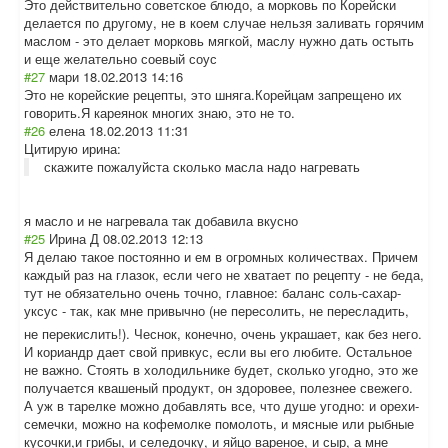
Это действительно советское блюдо, а морковь по Корейски
делается по другому, не в коем случае нельзя заливать горячим
маслом - это делает морковь мягкой, маслу нужно дать остыть
и еще желательно соевый соус
#27
мари
18.02.2013 14:16
Это не корейские рецепты, это шняга.Корейцам запрещено их
говорить.Я кареянок многих знаю, это не то.
#26
елена
18.02.2013 11:31
Цитирую ирина:
скажите пожалуйста сколько масла надо нагревать
я масло и не нагревала так добавила вкусно
#25
Ирина Д
08.02.2013 12:13
Я делаю такое постоянно и ем в огромных количествах. Причем
каждый раз на глазок, если чего не хватает по рецепту - не беда,
тут не обязательно очень точно, главное: баланс соль-сахар-
уксу
с - так, как мне привычно (не пересолить, не пересладить,
не перекислить!). Чеснок, конечно, очень украшает, как без него.
И кориандр дает свой привкус, если вы его любите. Остальное
не важно. Стоять в холодильнике будет, сколько угодно, это же
получается квашеный продукт, он здоровее, полезнее свежего.
А уж в тарелке можно добавлять все, что душе угодно: и орехи-
семечки, можно на кофемолке помолоть, и мясные или рыбные
кусочки,и грибы, и селедочку, и яйцо вареное, и сыр, а мне