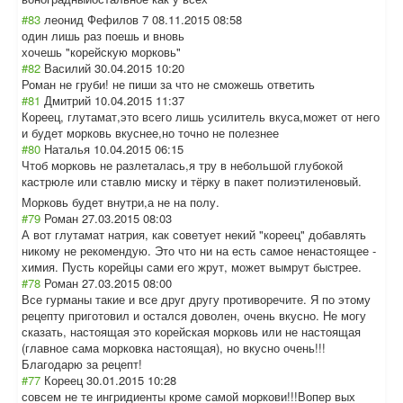
#83
леонид Фефилов 7
08.11.2015 08:58
один лишь раз поешь и вновь
хочешь "корейскую морковь"
#82
Василий
30.04.2015 10:20
Роман не груби! не пиши за что не сможешь ответить
#81
Дмитрий
10.04.2015 11:37
Кореец, глутамат,это всего лишь усилитель вкуса,может от него
и будет морковь вкуснее,но точно не полезнее
#80
Наталья
10.04.2015 06:15
Чтоб морковь не разлеталась,я тру в небольшой глубокой
кастрюле или ставлю миску и тёрку в пакет полиэтиленовый.
Морковь будет внутри,а не на полу.
#79
Роман
27.03.2015 08:03
А вот глутамат натрия, как советует некий "кореец" добавлять
никому не рекомендую. Это что ни на есть самое ненастоящее -
химия. Пусть корейцы сами его жрут, может вымрут быстрее.
#78
Роман
27.03.2015 08:00
Все гурманы такие и все друг другу противоречите. Я по этому
рецепту приготовил и остался доволен, очень вкусно. Не могу
сказать, настоящая это корейская морковь или не настоящая
(главное сама морковка настоящая), но вкусно очень!!!
Благодарю за рецепт!
#77
Кореец
30.01.2015 10:28
совсем не те ингридиенты кроме самой моркови!!!Вопер вых