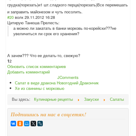
грудка(порезать
)и1 шт.сладкого перца(порезать)
Все перемешать
и заправить майонезом и чуть посолить.
#20
волк
29.11.2012 16:28
Цитирую Танюша Прелесть:
а можно ли закатать в банки морковь по-корейски???не
увеличиться ли срок его хранения?
А зачем??? Что ее делать-то, свежую?
1
2
Обновить список комментариев
Добавить комментарий
JComments
Салат в виде дракона Новогодний Дракончик
Хе из свинины с морковью
Вы здесь:
Кулинарные рецепты
Закуски
Салаты
Подпишись на нас в соцсетях!