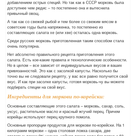
добавлением острых специй. Но так как в СССР морковь была
доступнее чем редис – то постепенно она и вытеснила
привычный овощ.
А так как со свежей рыбой и тем более со свежим мясом в
советские годы была напряженка, то постепенно из
составляющих салата хе (или хве) осталась одна морковь.
Среди русских морковь приготовленная таким способом стала
очень популярна.
Нет абсолютно правильного рецепта приготовления этого
салата. Есть кое-какие правила и технологические особенности.
Но в целом – все зависит от индивидуальных вкусов и ваших
привязанностей. Это как с засолкой капусты. Насколько бы
точно вы не следовали рецепту, у вас все равно получится свой
вкус. И как при засолке капусты, готовя морковь-чу вы можете
подбирать специи на свой вкус.
Ингредиенты для моркови по-корейски:
Основные составляющие этого салата – морковь, сахар, соль,
уксус, растительное масло и красный жгучий перец. Причем
корейцы используют перец крупного помола.
Основные пропорции продуктов для моркови по-корейски. На 1
килограмм моркови – одна столовая ложка сахара, две
столовых ложки 9% уксуса, чайная ложка соли без верха и 50