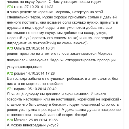
чеснок по вкусу Удачи! С Наступающим новым годом!
#74
гость
27.10.2014 11:23
я знаю рецепт от кореянки. морковь, натертую на этой
специальной терке, нужно хорошо присыпать солью и дать ей
немного постоять. она возьмет соли сколько нужно. промыть в
дуршлаге под струей воды. а вот уже потом добавлять все
остальное по своему вкусу. мы добавляем сахар, уксус,
жареный лук(нарезать его совсем тонко) и кинзу. последний
ингредиент не по-корейски)) но очень вкусно))
#73
Ольга
23.10.2014 16:34
рецепт прост,но на этом его плюсы заканчиваются.М
орковь
получилась безвкусная.Надо бы откорректироват
ь пропорции
уксуса,сахара,с
оли
#72
роман
14.10.2014 17:28
Вы господа забыли о петушиных гребешках в этом салате, без
них это не морковь по карейски
#71
кирилл
05.10.2014 20:42
Я бы ещё куркуму бы добавил и зиры немного! И нечего
говорить настоящий или не настоящий, корейский не корейский -
главное что бы самому и близким людям нравилось! Строгость
рецептуры нужна в ресторане! А дома важна душа и настроение
готовящегося - самый главный секрет блюда!
#70
Михаил
25.09.2014 19:56
А можно виноградный уксус?