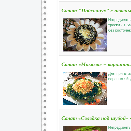
Салат "Подсолнух" с печень
Ингредиенты
трески - 1 
без косточек
Салат «Мимоза» + варианты 
Для пригото
вареных яйц
Салат «Селедка под шубой» 
Ингредиенты