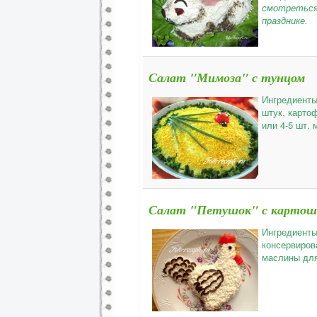
смотреться 
празднике.
Салат "Мимоза" с тунцом
Ингредиенты:
штук, картоф
или 4-5 шт. 
Салат "Петушок" с картошк
Ингредиенты:
консервиров
маслины для