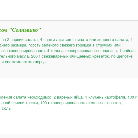
асом "Солнышко"
 на 2 порции салата: 4 чашки листьев шпината или зеленого салата, 1
днего размера, горсть зеленого свежего горошка в стручках или
анка консервированного, 4 кольца консервированного ананаса, 1 чайная
тельного масла, 200 г свежевареных очищенных креветок, по щепотке
а и свежемолотого перца.
вления салата необходимо: 2 вареных яйца, 1 клубень картофеля, 100 г
нной печени трески, 100 г консервированного зеленого горошка,
, соль