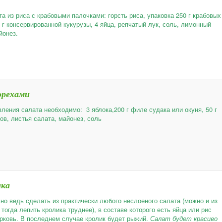
а из риса с крабовыми палочками: горсть риса, упаковка 250 г крабовых
 г консервированной кукурузы, 4 яйца, репчатый лук, соль, лимонный
йонез.
орехами
вления салата необходимо: 3 яблока,200 г филе судака или окуня, 50 г
ов, листья салата, майонез, соль
ика
но ведь сделать из практически любого неслоеного салата (можно и из
 тогда лепить кролика труднее), в составе которого есть яйца или рис
рковь. В последнем случае кролик будет рыжий.
Салат будет красиво