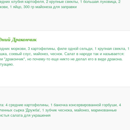
редних клубня картофеля, 2 крупные свеклы, 1 большая луковица, 2
ови, 1 яйцо, 300 гр майонеза для заправки
одний Дракончик
редних моркови, 3 картофелины, филе одной сельди, 1 крупная свекла, 1
шка, соевый соус, майонез, чеснок. Салат в народе так и называется:
и "дракончик", но почему-то еще никто не делал его в виде дракона.
туацию.
та: 4 средние картофелины, 1 баночка консервированной горбуши, 4
ленных сырка 'Дружба', 1 зубчик чеснока, майонез, маринованные
листья салата для украшения