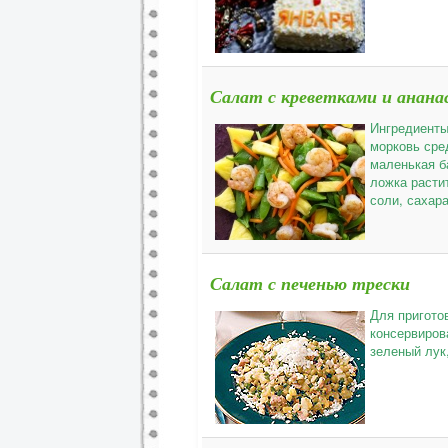
Салат с креветками и анан
Ингредиенты
морковь сре
маленькая б
ложка расти
соли, сахар
Салат с печенью трески
Для пригото
консервирова
зеленый лук