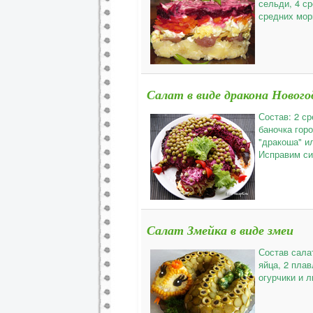
сельди, 4 с
средних морк
Салат в виде дракона Новог
Состав: 2 с
баночка горо
"дракоша" ил
Исправим си
Салат Змейка в виде змеи
Состав сала
яйца, 2 плав
огурчики и 