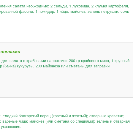
вления салата необходимо: 2 сельди, 1 луковица, 2 клубня картофеля,
ированной фасоли, 1 помидор, 1 яйцо, майонез, зелень петрушки, соль
алочками
 для салата с крабовыми палочками: 200 гр крабового мяса, 1 крупный
гр (банка) кукурузы, 200 майонеза или сметаны для заправки
: сладкий болгарский перец (красный и желтый); отварные креветки;
; вареные яйца; майонез (или сметана со специями); зелень и отварная
 украшения.