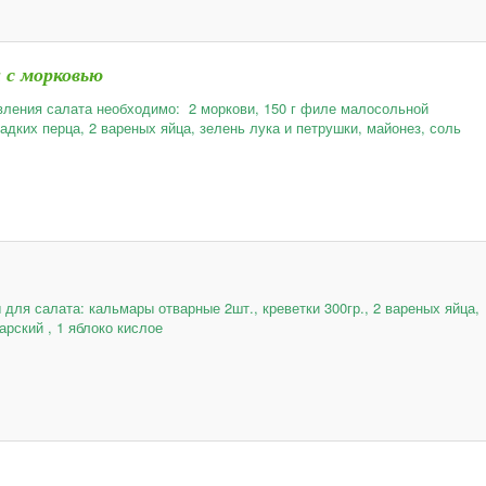
 с морковью
вления салата необходимо: 2 моркови, 150 г филе малосольной
адких перца, 2 вареных яйца, зелень лука и петрушки, майонез, соль
для салата: кальмары отварные 2шт., креветки 300гр., 2 вареных яйца,
арский , 1 яблоко кислое