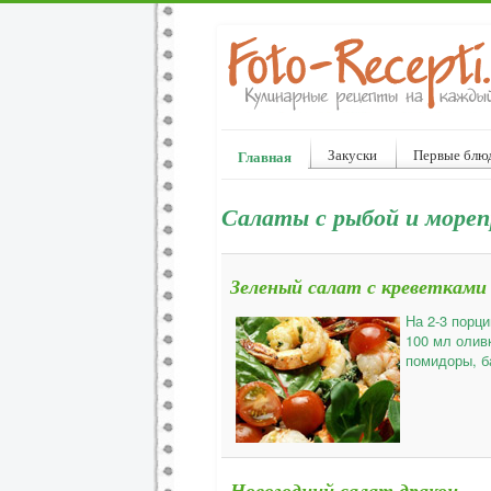
Закуски
Первые блю
Главная
Салаты с рыбой и море
Зеленый салат с креветками
На 2-3 порци
100 мл оливк
помидоры, б
Новогодний салат дракон