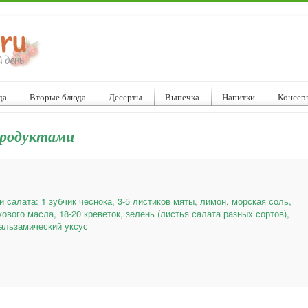
да
Вторые блюда
Десерты
Выпечка
Напитки
Консер
продуктами
и салата: 1 зубчик чеснока, 3-5 листиков мяты, лимон, морская соль,
ового масла, 18-20 креветок, зелень (листья салата разных сортов),
альзамический уксус