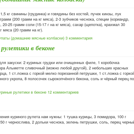
1,5 кг свинины (грудинка) и говядины без костей, пучек кинзы, лук
грамм (200 грамм на кг мяса), 2-3 зубчиков чеснока, специи (кориандр,
, 20-25 грамм соли (15-17 г на кг мяса), сахар (щепотка), крахмал 30
г мяса (20 грамм на кг).
упаты (домашние мясные колбаски)
3 комментария
 рулетики в беконе
для закуски: 2 куриных грудки или очищенных филе, 1 коробочка
ыра Альметте сливочный (можно любой другой), 2 небольших красных
рца, 1 ст.ложка с горкой мелко порезанной петрушки, 1 ст.ложка с горко
ного укропа, 8 полосочек сырокопчёного бекона, соль и чёрный перец по
уриные рулетики в беконе
12 комментариев
ения куриного рулета нам нужны: 1 тушка курицы, 3 помидора, 100 г
 50 г чернослива, 2 дольки чеснока, зелень петрушки, соль, перец черны