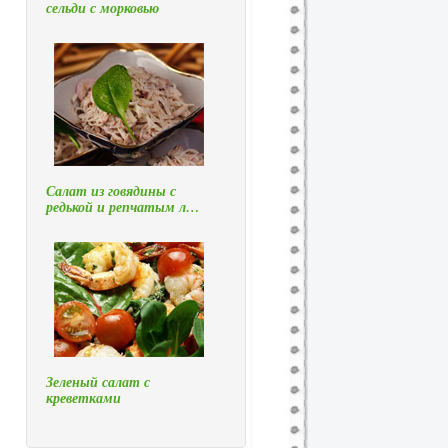
сельди с морковью
Салат из говядины с
редькой и репчатым л…
Зеленый салат с
креветками