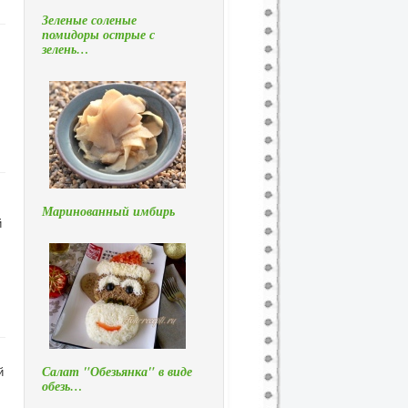
Зеленые соленые
помидоры острые с
зелень…
Маринованный имбирь
й
й
Салат "Обезьянка" в виде
обезь…