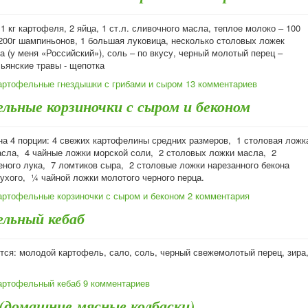
1 кг картофеля, 2 яйца, 1 ст.л. сливочного масла, теплое молоко – 100
 200г шампиньонов, 1 большая луковица, несколько столовых ложек
а (у меня «Российский»), соль – по вкусу, черный молотый перец –
ьянские травы - щепотка
артофельные гнездышки с грибами и сыром
13 комментариев
льные корзиночки с сыром и беконом
на 4 порции: 4 свежих картофелины средних размеров, 1 столовая ложк
асла, 4 чайные ложки морской соли, 2 столовых ложки масла, 2
еного лука, 7 ломтиков сыра, 2 столовые ложки нарезанного бекона
ухого, ¼ чайной ложки молотого черного перца.
артофельные корзиночки с сыром и беконом
2 комментария
льный кебаб
тся: молодой картофель, сало, соль, черный свежемолотый перец, зира
артофельный кебаб
9 комментариев
(домашние мясные колбаски)