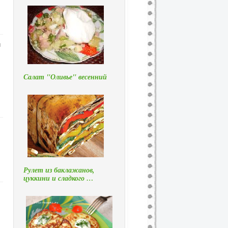
й
Салат "Оливье" весенний
Рулет из баклажанов,
цуккини и сладкого …