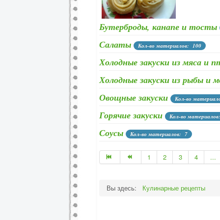
Бутерброды, канапе и тосты
Салаты
Кол-во материалов: 100
Холодные закуски из мяса и 
Холодные закуски из рыбы и 
Овощные закуски
Кол-во материал
Горячие закуски
Кол-во материалов
Соусы
Кол-во материалов: 7
1
2
3
4
...
Вы здесь:
Кулинарные рецепты