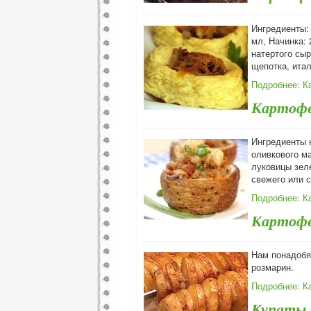
Ингредиенты: 
мл, Начинка:
натертого сыр
щепотка, итал
Подробнее: К
Картофе
Ингредиенты 
оливкового м
луковицы зел
свежего или с
Подробнее: К
Картофе
Нам понадобя
розмарин.
Подробнее: К
Купаты 