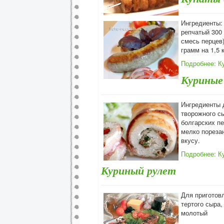
Ингредиенты: 
репчатый 300 
смесь перцев)
грамм на 1,5 к
Подробнее: К
Куриные
Ингредиенты 
творожного с
болгарских пе
мелко порезан
вкусу.
Подробнее: К
Куриный рулет
Для приготовл
тертого сыра,
молотый