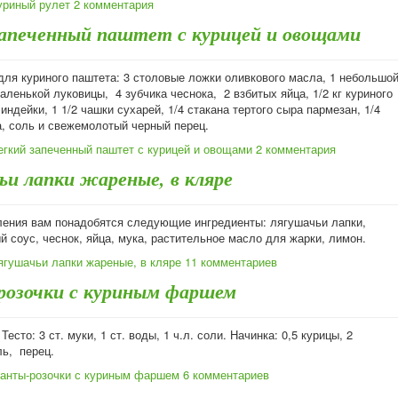
уриный рулет
2 комментария
запеченный паштет с курицей и овощами
для куриного паштета: 3 столовые ложки оливкового масла, 1 небольшо
маленькой луковицы, 4 зубчика чеснока, 2 взбитых яйца, 1/2 кг куриного
 индейки, 1 1/2 чашки сухарей, 1/4 стакана тертого сыра пармезан, 1/4
а, соль и свежемолотый черный перец.
егкий запеченный паштет с курицей и овощами
2 комментария
ьи лапки жареные, в кляре
ления вам понадобятся следующие ингредиенты: лягушачьи лапки,
й соус, чеснок, яйца, мука, растительное масло для жарки, лимон.
ягушачьи лапки жареные, в кляре
11 комментариев
озочки с куриным фаршем
Тесто: 3 ст. муки, 1 ст. воды, 1 ч.л. соли. Начинка: 0,5 курицы, 2
ль, перец.
анты-розочки с куриным фаршем
6 комментариев