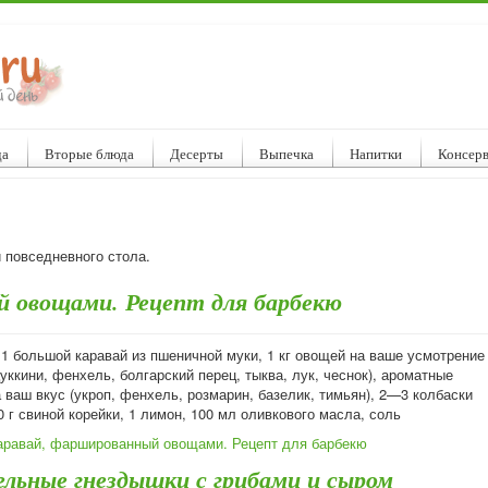
да
Вторые блюда
Десерты
Выпечка
Напитки
Консер
и повседневного стола.
й овощами. Рецепт для барбекю
 1 большой каравай из пшеничной муки, 1 кг овощей на ваше усмотрение
уккини, фенхель, болгарский перец, тыква, лук, чеснок), ароматные
 ваш вкус (укроп, фенхель, розмарин, базелик, тимьян), 2—3 колбаски
0 г свиной корейки, 1 лимон, 100 мл оливкового масла, соль
аравай, фаршированный овощами. Рецепт для барбекю
льные гнездышки с грибами и сыром