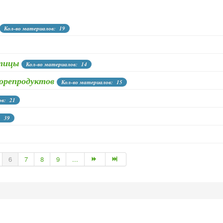
Кол-во материалов: 19
птицы
Кол-во материалов: 14
морепродуктов
Кол-во материалов: 15
ов: 21
: 39
6
7
8
9
...