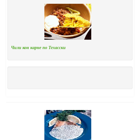
Чили кон карне по Техасски