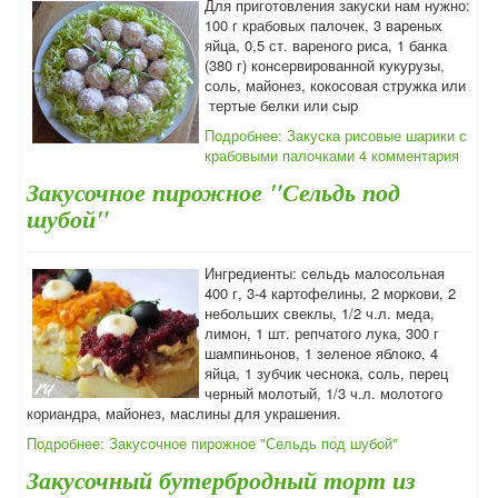
Для приготовления закуски нам нужно:
100 г крабовых палочек, 3 вареных
яйца, 0,5 ст. вареного риса, 1 банка
(380 г) консервированной кукурузы,
соль, майонез, кокосовая стружка или
тертые белки или сыр
Подробнее: Закуска рисовые шарики с
крабовыми палочками
4 комментария
Закусочное пирожное "Сельдь под
шубой"
Ингредиенты: сельдь малосольная
400 г, 3-4 картофелины, 2 моркови, 2
небольших свеклы, 1/2 ч.л. меда,
лимон, 1 шт. репчатого лука, 300 г
шампиньонов, 1 зеленое яблоко, 4
яйца, 1 зубчик чеснока, соль, перец
черный молотый, 1/3 ч.л. молотого
кориандра, майонез, маслины для украшения.
Подробнее: Закусочное пирожное "Сельдь под шубой"
Закусочный бутербродный торт из