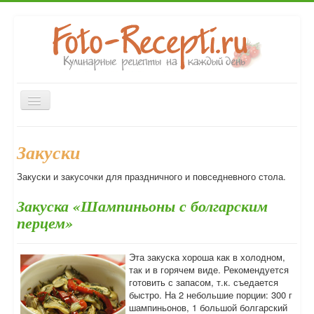
Включить/
выключить
навигацию
Главная
Первые блюда
Вторые блюда
Закуски
Закуски
Десерты
Выпечка
Напитки
Консервирование
Закуски и закусочки для праздничного и повседневного стола.
Форум
Закуска «Шампиньоны с болгарским
перцем»
Эта закуска хороша как в холодном,
так и в горячем виде. Рекомендуется
готовить с запасом, т.к. съедается
быстро. На 2 небольшие порции: 300 г
шампиньонов, 1 большой болгарский