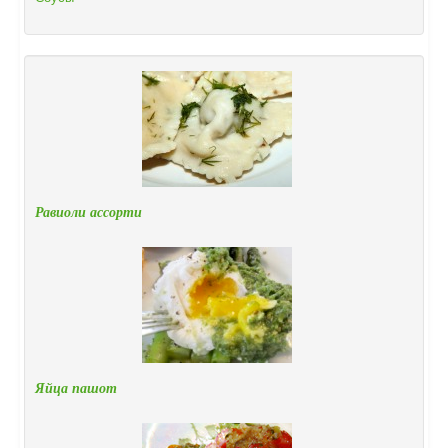
Равиоли ассорти
Яйца пашот