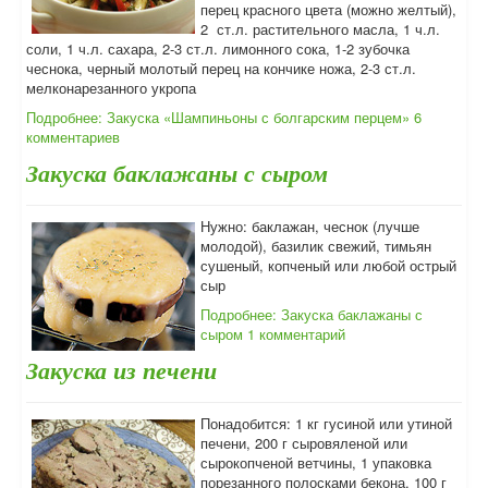
перец красного цвета (можно желтый),
2 ст.л. растительного масла, 1 ч.л.
соли, 1 ч.л. сахара, 2-3 ст.л. лимонного сока, 1-2 зубочка
чеснока, черный молотый перец на кончике ножа, 2-3 ст.л.
мелконарезанного укропа
Подробнее: Закуска «Шампиньоны с болгарским перцем»
6
комментариев
Закуска баклажаны с сыром
Нужно: баклажан, чеснок (лучше
молодой), базилик свежий, тимьян
сушеный, копченый или любой острый
сыр
Подробнее: Закуска баклажаны с
сыром
1 комментарий
Закуска из печени
Понадобится: 1 кг гусиной или утиной
печени, 200 г сыровяленой или
сырокопченой ветчины, 1 упаковка
порезанного полосками бекона, 100 г