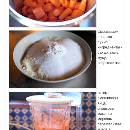
Смешиваем
сначала
сухие
ингредиенты -
сахар, соль,
муку,
разрыхлитель
,
затем
вмешиваем
яйца,
оливкове
масло и
морковь -
перемалывае
м все в