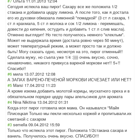
#7
Ольга
11.01.2013 12:04
Сегодня испекла ваш пирог! Сахару все же положила 1/2
стакана и добавила цедру лимона. А после того, как я достала
его из духовки обмазала лимонной "помадкой" (3 ст л сахара, 1
ст л крахмала, 5 ст л молока и сок 1/2 лимона - перемешать,
довести до кипения, остудить и добавить 1 ст л слив масла).
Отменно выглядит! Но тесто получилось немного "клеклым".
Может не выдержала время (достала ровно через 50 минут),
может температурный режим, а может просто так и должно
быть! Могу сказать одно, несмотря на это, пирог отменный!!
Сделала мужу, но съела уже 1/4 :)))) очень вкусно, сочно,
ненавязчиво, никакого привкуса вареной моркови нет!! 5+!!
Спасибо!!
#6
мила
13.07.2012 12:08
А ЗАПАХ ВАРЕНО-ПЕЧЕНОЙ МОРКОВИ ИСЧЕЗАЕТ ИЛИ НЕТ?
#5
Marsi
17.04.2012 11:23
А кроме изюма добавить молотой корицы, мускатного ореха и в
обязательном порядке цедру пары апельсинов для аромата
#4
Nina Nikitina
13.04.2012 01:31
Когда-этот пирог готовила моя мама. Он назывался "Майя
Плисецкая Только мы пекли несколько коржей и пропитывали.их
сметаной с сахаром
#3
semella
09.04.2012 15:59
Только что испекла этот пирог. Положила 1/2стакана сахара и
ваниль. Получилось очень вкусно. СПАСИБО!!!