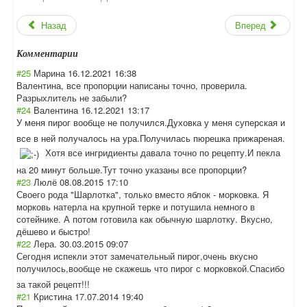
Назад
Вперед
Комментарии
#25
Марина
16.12.2021 16:38
Валентина, все пропорции написаны точно, проверила.
Разрыхлитель не забыли?
#24
Валентина
16.12.2021 13:17
У меня пирог вообще не получился.Духов
ка у меня суперская и
все в ней получалось на ура.Получилась пюрешка прижареная.
Хотя все ингридиенты давала точно по рецепту.И пекла
на 20 минут больше.Тут точно указаны все пропорции?
#23
Люлё
08.08.2015 17:10
Своего рода "Шарлотка", только вместо яблок - морковка. Я
морковь натерла на крупной терке и потушила немного в
сотейнике. А потом готовила как обычную шарлотку. Вкусно,
дёшево и быстро!
#22
Лера.
30.03.2015 09:07
Сегодня испекли этот замечательный пирог,очень вкусно
получилось,вооб
ще не скажешь что пирог с морковкой.Спаси
бо
за такой рецепт!!!
#21
Кристина
17.07.2014 19:40