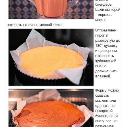
блендере.
Если вы герой
- морковь
можно
натереть на очень мелкой терке.
Отправляем
пирог в
разогретую до
180° духовку
и проверяем
готовность
зубочисткой -
она не
должна быть
влажной.
Форму можно
смазать
маслом или
сделать на
пекарской
бумаге, если
она у вас не
разъемная.