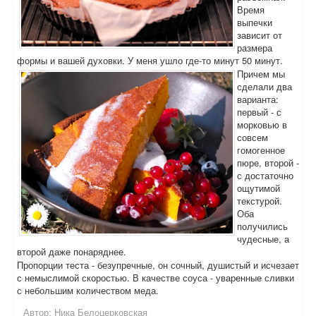
Время
выпечки
зависит от
размера
формы и вашей духовки. У меня ушло где-то минут 50 минут.
Причем мы
сделали два
варианта:
первый - с
морковью в
совсем
гомогенное
пюре, второй -
с достаточно
ощутимой
текстурой.
Оба
получились
чудесные, а
второй даже понаряднее.
Пропорции теста - безупречные, он сочный, душистый и исчезает
с немыслимой скоростью. В качестве соуса - уваренные сливки
с небольшим количеством меда.
Автор:
Ника Белоцерковская