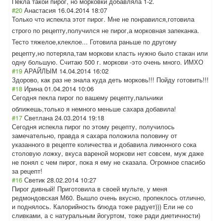
Пекла такой пирог, но морковки добавляла 1-2.
#20
Анастасия
16.04.2014 18:07
Только что испекла этот пирог. Мне не понравился,гото
вила
строго по рецепту,получил
ся не пирог,а морковная запеканка.
Тесто тяжелое,клеклое
... Готовила раньше по другому
рецепту,но потеряла,там моркови класть нужно было стакан или
одну большую. Считаю 500 г. моркови -это очень много. ИМХО
#19
АРАЙЛЫМ
14.04.2014 16:02
Здорово, как раз не знала куда деть морковь!!! Пойду готовить!!!
#18
Ирина
01.04.2014 10:06
Сегодня пекла пирог по вашему рецепту,пальчик
и
оближешь,только я немного меньше сахара добавила!
#17
Светлана
24.03.2014 19:18
Сегодня испекла пирог по этому рецепту, получилось
замечательно, правда я сахара положила половину от
указанного в рецепте количества и добавила лимонного сока
столовую ложку, вкуса вареной моркови нет совсем, муж даже
не понял с чем пирог, пока я ему не сказала. Огромное спасибо
за рецепт!
#16
Светик
28.02.2014 10:27
Пирог дивный! Приготовила в своей мульте, у меня
редмондовская М60. Вышло очень вкусно, пропеклось отлично,
и поднялось. Калорийность блюда тоже радует))) Ели не со
сливками, а с натуральным йогуртом, тоже ради диетичности)