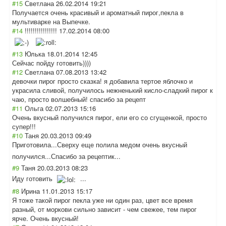
#15
Светлана
26.02.2014 19:21
Получается очень красивый и ароматный пирог,пекла в
мультиварке на Выпечке.
#14
!!!!!!!!!!!!!!!!
17.02.2014 08:00
#13
Юлька
18.01.2014 12:45
Сейчас пойду готовить))))
#12
Светлана
07.08.2013 13:42
девочки пирог просто сказка! я добавила тертое яблочко и
украсила сливой, получилось нежненький кисло-сладкий пирог к
чаю, просто волшебный! спасибо за рецепт
#11
Ольга
02.07.2013 15:16
Очень вкусный получился пирог, ели его со сгущенкой, просто
супер!!!
#10
Таня
20.03.2013 09:49
Приготовила...С
верху еще полила медом очень вкусный
получился...Спа
сибо за рецептик...
#9
Таня
20.03.2013 08:23
Иду готовить
...
#8
Ирина
11.01.2013 15:17
Я тоже такой пирог пекла уже ни один раз, цвет все время
разный, от моркови сильно зависит - чем свежее, тем пирог
ярче. Очень вкусный!