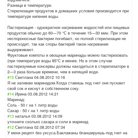
Разница в температуре.
Стерилизация продуктов в домашних условия производится при
температуре кипения воды.
Пастеризация - однократное нагревание жидкостей или пищевых
продуктов обычно до 60—70 °С в течение 15—30 мин. При этом
неспороносные бактерии погибают, но полной стерилизации не
происходит, так как споры бактерий такое нагревание
выдерживают.
Фруктовые компоты и овощные маринады можно пастеризовать
(при температуре воды 85°С и менее. Но в этом случае
пастеризуемые консервы должны находиться в стерилизаторе в
2—3 раза больше времени, чем в кипящей воде.
#15
Светлана
04.08.2012 10:16
Я не заливаю маринадом.Когда ставишь под гнет они пускают
свой сок и киснут в собственном соку.
#14
Ирина
03.08.2012 14:21
Маринад:
Соль - 50 г на 1 литр воды
Сахар - 50 г на 1 литр воды
#13
наталья
03.08.2012 14:09
уточните сколько сахара и соли в маринад
#12
Светлана
02.08.2012 07:34
У меня рецепт без уксуса.Баклажан
ы бланшируешь-под гнет на