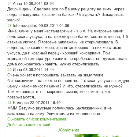
#4
Анна
19.08.2011 08:54
Добрый день! Сделала все по Вашему рецепту на зиму, через
неделю вздулись крышки на банках. Что делать? Выкидывать
жалко!
#3
foto-recepti.ru
09.08.2011 04:06
Инна, банки у меня нестандартные - 1,8 л. На литровые банки
полстакана уксуса, а на трехлитрове банки, соответственно, 1,5
стакана уксуса. Я готовые баклажаны не стерилизовала. В
подполе, по крайне мере, хранятся хорошо - в них же стакан
уксуса, да и красный перец - хороший консервант. При
комнатной температуре хранить не пробовала, но, думаю, если
дома собираетесь хранить, нужно стерилизовать.
#2
Инна
08.08.2011 14:44
Очень хочется попробовать закатать на зиму такие
баклажанчики. Только мне не понятно, 1 стакан уксуса в каждую
банку - какой емкости банка? И что, стерелизовать не нужно?
Там же овощи, в т.ч. мороковь сырая, мне кажется, что
повзрываются..
#1
Валерия
22.07.2011 16:49
МММ Безумно вкусные получились баклажанчики, я не
закатывала на зиму. Уничтожили их молниеносно
Обновить список комментариев
Добавить комментарий
JComments