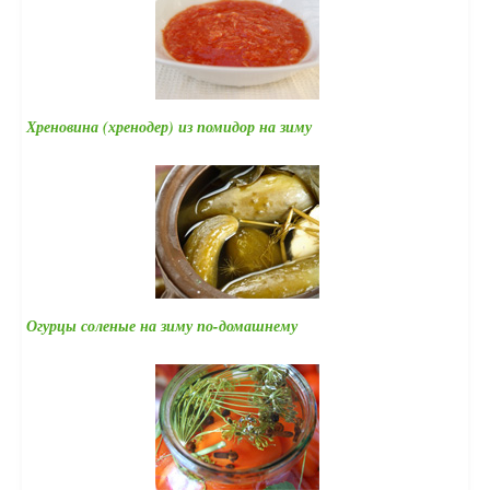
Хреновина (хренодер) из помидор на зиму
Огурцы соленые на зиму по-домашнему