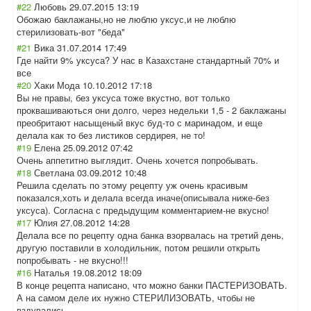
#22
Любовь
29.07.2015 13:19
Обожаю баклажаны,но не люблю уксус,и не люблю
стерилизовать-в
от "беда"
#21
Вика
31.07.2014 17:49
Где найти 9% уксуса? У нас в Казахстане стандартный 70% и
все
#20
Хаки Мода
10.10.2012 17:18
Вы не правы, без уксуса тоже вкустно, вот только
проквашиваються они долго, через недельки 1,5 - 2 баклажаны
преобритают насыщеный вкус буд-то с маринадом, и еще
делала как то без листиков сердирея, не то!
#19
Елена
25.09.2012 07:42
Очень аппетитно выглядит. Очень хочется попробывать.
#18
Светлана
03.09.2012 10:48
Решила сделать по этому рецепту уж очень красивым
показался,хоть и делала всегда иначе(описывала ниже-без
уксуса). Согласна с предыдущим комментарием-не вкусно!
#17
Юлия
27.08.2012 14:28
Делала все по рецепту одна банка взорвалась на третий день,
другую поставили в холодильник, потом решили открыть
попробывать - не вкусно!!!
#16
Наталья
19.08.2012 18:09
В конце рецепта написано, что можно банки ПАСТЕРИЗОВАТЬ.
А на самом деле их нужно СТЕРИЛИЗОВАТЬ, чтобы не
вздувались.