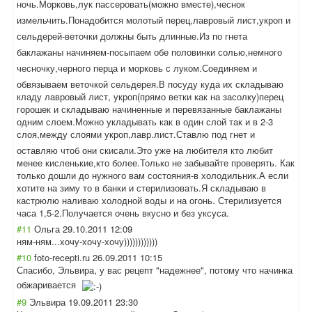
ночь.Морковь,лу
к пассеровать(мож
но вместе),чеснок
измельчить.Пона
добится молотый перец,лавровый лист,укроп и
сельдерей-веточ
ки должны быть длинные.Из по гнета
баклажаны начиняем-посыпа
ем обе половинки солью,немного
чесночку,черног
о перца и морковь с луком.Соединяем и
обвязываем веточкой сельдерея.В посуду куда их складываю
кладу лавровый лист, укроп(прямо ветки как на засолку)перец
горошек и складываю начиненные и перевязанные баклажаны
одним слоем.Можно укладывать как в один слой так и в 2-3
слоя,между слоями укроп,лавр.лист
.Ставлю под гнет и
оставляю чтоб они скисали.Это уже на любителя кто любит
менее кисленькие,кто более.Только не забывайте проверять. Как
только дошли до нужного вам состояния-в холодильник.А если
хотите на зиму то в банки и стерилизовать.Я складываю в
кастрюлю наливаю холодной воды и на огонь. Стерилизуется
часа 1,5-2.Получаетс
я очень вкусно и без уксуса.
#11
Ольга
29.10.2011 12:09
ням-ням...хочу-
хочу-хочу))))))
))))))
#10
foto-recepti.ru
26.09.2011 10:15
Спасибо, Эльвира, у вас рецепт "надежнее", потому что начинка
обжаривается
#9
Эльвира
19.09.2011 23:30