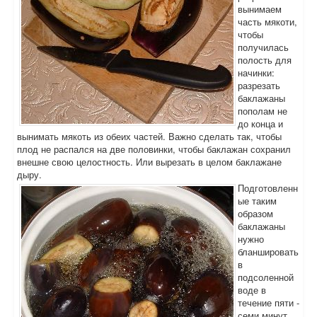
вынимаем
часть мякоти,
чтобы
получилась
полость для
начинки:
разрезать
баклажаны
пополам не
до конца и
вынимать мякоть из обеих частей. Важно сделать так, чтобы
плод не распался на две половинки, чтобы баклажан сохранил
внешне свою целостность. Или вырезать в целом баклажане
дыру.
Подготовленн
ые таким
образом
баклажаны
нужно
бланшировать
в
подсоленной
воде в
течение пяти -
семи минут.