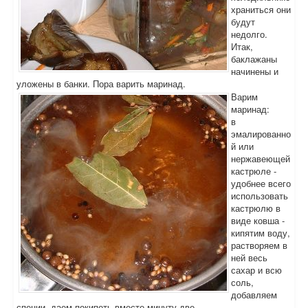
храниться они
будут
недолго.
Итак,
баклажаны
начинены и
уложены в банки. Пора варить маринад.
Варим
маринад:
в
эмалированно
й или
нержавеющей
кастрюле -
удобнее всего
использовать
кастрюлю в
виде ковша -
кипятим воду,
растворяем в
ней весь
сахар и всю
соль,
добавляем
специи, даем покипеть вместе минуту-две.