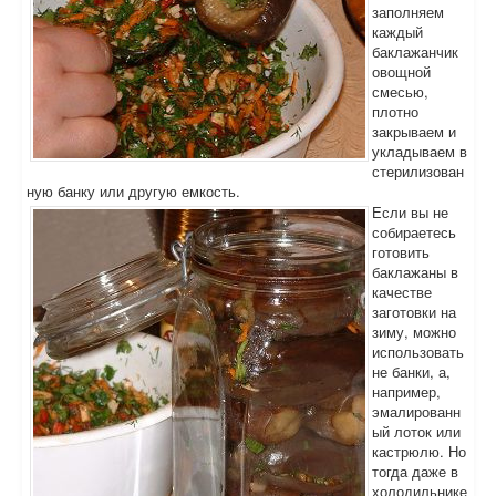
заполняем
каждый
баклажанчик
овощной
смесью,
плотно
закрываем и
укладываем в
стерилизован
ную банку или другую емкость.
Если вы не
собираетесь
готовить
баклажаны в
качестве
заготовки на
зиму, можно
использовать
не банки, а,
например,
эмалированн
ый лоток или
кастрюлю. Но
тогда даже в
холодильнике