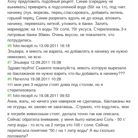
Хочу предложить подобный рецепт. Синие (середину не
вынимать) приварить в подсоленной воде (50г на 1л), под гнет.
начинку (лук, морковь, перец спассеровать, добавить зелень.
горький перец. Синие разрезать вдоль не до конца, вложить
начинку, перевязать ниткой, уложить в банки. Залить
маринадом: на 1л воды 70г соли, 70г уксуса. Стерилизоваь 3-х
литровые банки 30мин. Очень вкусно, не пожалеете, что
потрудились.
#8
foto-recepti.ru
13.09.2011 16:18
Эльвира, я мякоть не варила, но добавлять в начинку ее нужно
немножко, не всю.
#7
Эльвира
12.09.2011 15:08
Здравствуйте! Скажите пожалуйста, мякоть которую вырезали
из баклажанов ее нужно варить что-бы добавить в начинку???
#6
Нателла
19.08.2011 10:28
ттт мои уже 3 недели стоят дома под столом, но я
стерилизовала.
#5
foto-recepti.ru
19.08.2011 09:53
Анна, жаль, но ничего уже наверное не сделаешь, баклажаны же
не огурцы, их заново не закатаешь...Стр
анно, что вздулись, мои
в погребе живехоньки стоят, делала точно так как описала.
Сейчас обратила внимание, у меня было написано Соль - 50 г/
литр воды - то есть на 2 литра это 100 г соли. Сейчас
переписала понятнее "50 г на 1 литр воды" А вы сколько
положили?