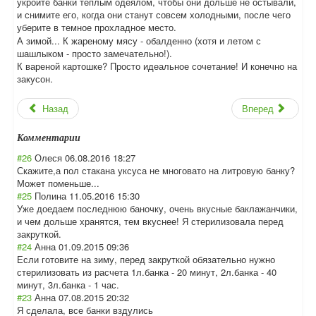
укройте банки теплым одеялом, чтобы они дольше не остывали,
и снимите его, когда они станут совсем холодными, после чего
уберите в темное прохладное место.
А зимой... К жареному мясу - обалденно (хотя и летом с
шашлыком - просто замечательно!).
К вареной картошке? Просто идеальное сочетание! И конечно на
закусон.
Назад
Вперед
Комментарии
#26
Олеся
06.08.2016 18:27
Скажите,а пол стакана уксуса не многовато на литровую банку?
Может поменьше...
#25
Полина
11.05.2016 15:30
Уже доедаем последнюю баночку, очень вкусные баклажанчики,
и чем дольше хранятся, тем вкуснее! Я стерилизовала перед
закруткой.
#24
Анна
01.09.2015 09:36
Если готовите на зиму, перед закруткой обязательно нужно
стерилизовать из расчета 1л.банка - 20 минут, 2л.банка - 40
минут, 3л.банка - 1 час.
#23
Анна
07.08.2015 20:32
Я сделала, все банки вздулись