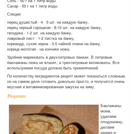
Соль - 50 г на 1 литр воды
Сахар - 50 г на 1 литр воды
Специи:
перец душистый - 4 - 5 шт. на каждую банку,
перец черный горошком - 8-10 шт. на каждую банку,
гвоздика - 1-2 шт. на каждую банку,
лавровый лист - 1-2 листка на банку,
кориандр, сухие зерна - 0,5 чайной ложки на банку,
корица молотая - на кончике ножа.
Удобнее мариновать в двухлитровых банках. В литровые
баклажаны лежа не влазят, а трехлитровые великоваты. Вся
используемая посуда должна быть прокипяченой.
По количеству ингредиентов рецепт может показаться сложным,
но на самом деле готовить довольно просто, и получится очень
вкусная и витаминизированная закуска на зиму.
Рецепт:
Баклажаны
моем,
удаляем
плодоножку,
делаем
разрез и