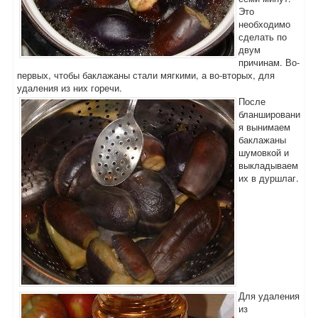
Это
необходимо
сделать по
двум
причинам. Во-
первых, чтобы баклажаны стали мягкими, а во-вторых, для
удаления из них горечи.
После
бланшировани
я вынимаем
баклажаны
шумовкой и
выкладываем
их в дуршлаг.
Для удаления
из