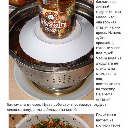
баклажанов
лишней
жидкости, тем
более, что
она горькая,
ставим на них
пресс. Исполь
зуйте
предметы,
которые у вас
под рукой.
Чтобы вода из
дуршлага не
стекала на
стол, пол и
вас,
поставьте его
на тарелку.
На время
оставим
баклажаны в покое. Пусть себе стоят, остывают, отдают
лишнюю воду, а мы займемся начинкой.
Почистим и
натрем на
крупной терке