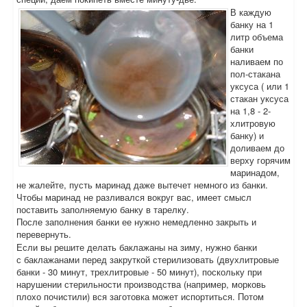
В каждую
банку на 1
литр объема
банки
наливаем по
пол-стакана
уксуса ( или 1
стакан уксуса
на 1,8 - 2-
хлитровую
банку) и
доливаем до
верху горячим
маринадом,
не жалейте, пусть маринад даже вытечет немного из банки.
Чтобы маринад не разливался вокруг вас, имеет смысл
поставить заполняемую банку в тарелку.
После заполнения банки ее нужно немедленно закрыть и
перевернуть.
Если вы решите делать баклажаны на зиму, нужно банки
с баклажанами перед закруткой стерилизовать (двухлитровые
банки - 30 минут, трехлитровые - 50 минут), поскольку при
нарушении стерильности производства (например, морковь
плохо почистили) вся заготовка может испортиться. Потом