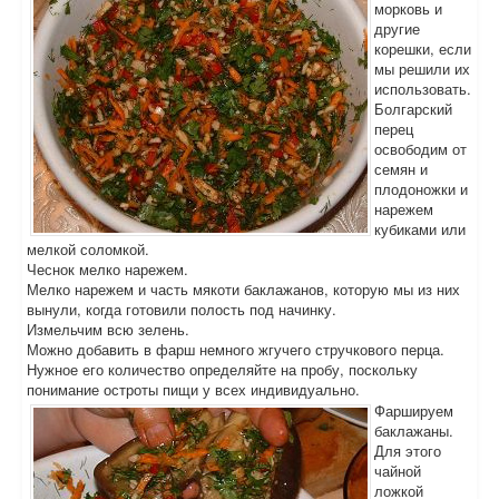
морковь и
другие
корешки, если
мы решили их
использовать.
Болгарский
перец
освободим от
семян и
плодоножки и
нарежем
кубиками или
мелкой соломкой.
Чеснок мелко нарежем.
Мелко нарежем и часть мякоти баклажанов, которую мы из них
вынули, когда готовили полость под начинку.
Измельчим всю зелень.
Можно добавить в фарш немного жгучего стручкового перца.
Нужное его количество определяйте на пробу, поскольку
понимание остроты пищи у всех индивидуально.
Фаршируем
баклажаны.
Для этого
чайной
ложкой