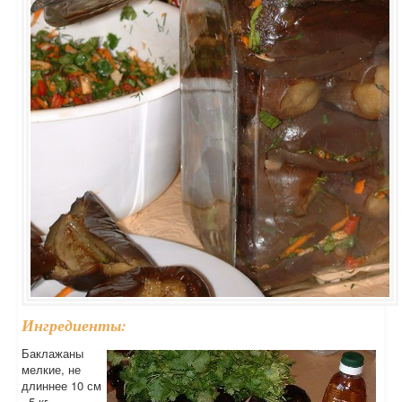
Ингредиенты:
Баклажаны
мелкие, не
длиннее 10 см
- 5 кг,