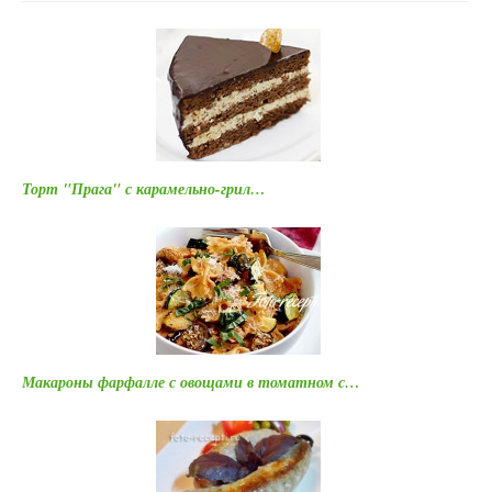
Торт "Прага" с карамельно-грил…
Макароны фарфалле с овощами в томатном с…