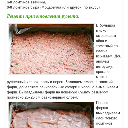
6-8 ломтиков ветчины,
6-8 ломтиков сыра (Моцарелла или другой, по вкусу)
Рецепт приготовления рулета:
В большой
миске
смешиваем
яйца и
томатный сок,
слегка
взбиваем. Доб
авляем
петрушку,
орегано,
мелко
рубленный чеснок, соль и перец. Заливаем смесь в говяжий
фарш, добавляем панировочные сухари и хорошо вымешиваем
фарш. Выкладываем фарш на вощеную бумагу размером
примерно 20х25 см равномерным слоем.
Поверх
фарша
выкладываем
слой тонких
ломтиков