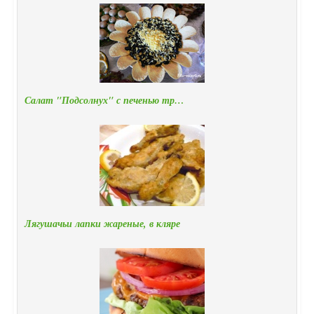
Салат "Подсолнух" с печенью тр…
Лягушачьи лапки жареные, в кляре