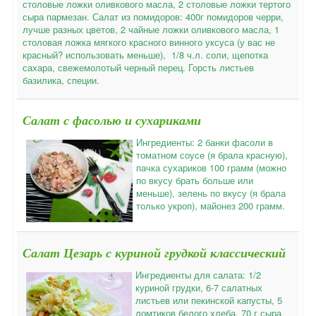
столовые ложки оливкового масла, 2 столовые ложки тертого
сыра пармезан. Салат из помидоров: 400г помидоров черри,
лучше разных цветов, 2 чайные ложки оливкового масла, 1
столовая ложка мягкого красного винного уксуса (у вас не
красный? использовать меньше), 1/8 ч.л. соли, щепотка
сахара, свежемолотый черный перец. Горсть листьев
базилика, специи.
Салат с фасолью и сухариками
Ингредиенты: 2 банки фасоли в
томатном соусе (я брала красную),
пачка сухариков 100 грамм (можно
по вкусу брать больше или
меньше), зелень по вкусу (я брала
только укроп), майонез 200 грамм.
Салат Цезарь с куриной грудкой классический
Ингредиенты для салата: 1/2
куриной грудки, 6-7 салатных
листьев или пекинской капусты, 5
ломтиков белого хлеба, 70 г сыра