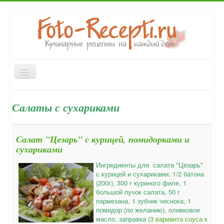
Включить/
выключить
навигацию
Закуски
Первые блюда
Вторые блюда
Главная
Салаты с сухариками
Десерты
Выпечка
Напитки
Консервирование
Форум
Салат "Цезарь" с курицей, помидорками и
сухариками
Ингредиенты для салата "Цезарь"
с курицей и сухариками: 1/2 батона
(200г), 300 г куриного филе, 1
большой пучок салата, 50 г
пармезана, 1 зубчик чеснока, 1
помидор (по желанию), оливковое
масло, заправка (
3 варианта соуса к