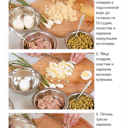
отварим в
подсоленной
воде до
готовности.
Остудим,
почистим и
нарежем
некрупными
кусочками.
2. Яйца
отварим,
очистим и
нарежем
мелкими
кубиками.
3. Печень
трески
нарежем