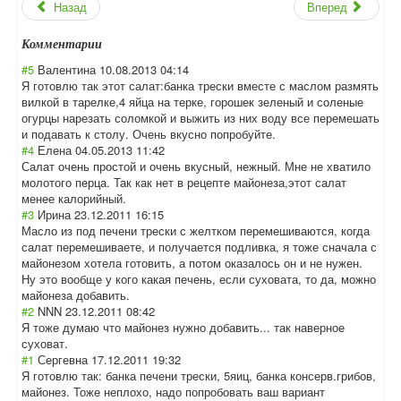
Назад
Вперед
Комментарии
#5
Валентина
10.08.2013 04:14
Я готовлю так этот салат:банка трески вместе с маслом размять
вилкой в тарелке,4 яйца на терке, горошек зеленый и соленые
огурцы нарезать соломкой и выжить из них воду все перемешать
и подавать к столу. Очень вкусно попробуйте.
#4
Елена
04.05.2013 11:42
Салат очень простой и очень вкусный, нежный. Мне не хватило
молотого перца. Так как нет в рецепте майонеза,этот салат
менее калорийный.
#3
Ирина
23.12.2011 16:15
Масло из под печени трески с желтком перемешиваются, когда
салат перемешиваете, и получается подливка, я тоже сначала с
майонезом хотела готовить, а потом оказалось он и не нужен.
Ну это вообще у кого какая печень, если суховата, то да, можно
майонеза добавить.
#2
NNN
23.12.2011 08:42
Я тоже думаю что майонез нужно добавить... так наверное
суховат.
#1
Сергевна
17.12.2011 19:32
Я готовлю так: банка печени трески, 5яиц, банка консерв.грибов,
майонез. Тоже неплохо, надо попробовать ваш вариант