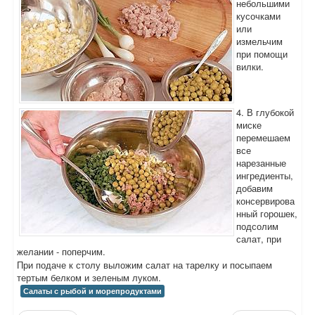
небольшими
кусочками
или
измельчим
при помощи
вилки.
4. В глубокой
миске
перемешаем
все
нарезанные
ингредиенты,
добавим
консервирова
нный горошек,
подсолим
салат, при
желании - поперчим.
При подаче к столу выложим салат на тарелку и посыпаем
тертым белком и зеленым луком.
Салаты с рыбой и морепродуктами