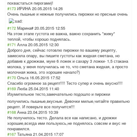
похвастаться пирогами)!
#173
ИРИНА
20.05.2015 14:26
Очень пышные и нежные получились пирожки но пресные очень
#172
Марина#
20.05.2015 12:55
На этом этапе густота не важна, важно сохранить "жижу"
теплой, чтобы хорошо поднялась.
#171
Алла
20.05.2015 12:30
Доброго дня, сейчас готовлю пирожки по вашему рецепту,
замесила опару, вы пишите густоты как жидкая сметана, но
добавив к дрожжам, муке 6 ложек и сахару 3 ложки- 1,5 стакана
молока, у меня получилась не то, что сметана жидкая, а просто
молочная жижа, это хорошее начало?)
#170
Ольга
16.05.2015 17:52
Спасибо огромное за рецепт!!!! Тесто супер и очень вкусно!!!!
#169
Люба
25.04.2015 11:40
Изумительное тесто,замечател
ьно подошло и пирожки
получились пышные,вкусные. Девочки милые,читайте правильно
рецепт. И поверьте все получится!!!
#168
Анна
23.04.2015 10:39
Не получилось тесто. Делала все как написано, и дрожжи
хорошие,всегда ими пользуюсь,не поднялось совсем и вкус не
понравился.
#167
Татьяна
21.04.2015 17:07