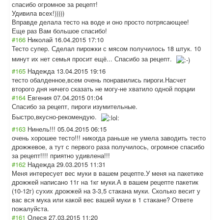
спасибо огромное за рецепт!
Удивила всех!)))))
Вправде делала тесто на воде и оно просто потрясающее!
Еще раз Вам большое спасибо!
#166
Николай
16.04.2015 17:10
Тесто супер. Сделал пирожки с мясом получилось 18 штук. 10
минут их нет семья просит ещё... Спасибо за рецепт.
#165
Надежда
13.04.2015 19:16
тесто обалденное,всем очень понравились пироги.Насчет
второго дня ничего сказать не могу-не хватило одной порции
#164
Евгения
07.04.2015 01:04
Спасибо за рецепт, пироги изумительные.
Быстро,вкусно-рекомендую.
#163
Нинель!!!
05.04.2015 06:15
очень хорошее тесто!!! никогда раньше не умела заводить тесто
дрожжевое, а тут с первого раза получилось, огромное спасибо
за рецепт!!!! приятно удивлена!!!
#162
Надежда
29.03.2015 11:31
Меня интересует вес муки в вашем рецепте.У меня на пакетике
дрожжей написано 11г на 1кг муки.А в вашем рецепте пакетик
(10-12г) сухих дрожжей на 3-3,5 стакана муки. Сколько весит у
вас вся мука или какой вес вашей муки в 1 стакане? Ответе
пожалуйста.
#161
Олеся
27.03.2015 11:20