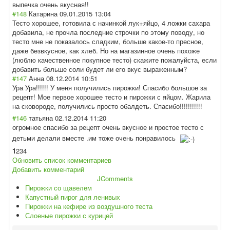
выпечка очень вкусная!!
#148
Катарина
09.01.2015 13:04
Тесто хорошее, готовила с начинкой лук+яйцо, 4 ложки сахара
добавила, не прочла последние строчки по этому поводу, но
тесто мне не показалось сладким, больше какое-то пресное,
даже безвкусное, как хлеб. Но на магазинное очень похоже
(люблю качественное покупное тесто) скажите пожалуйста, если
добавить больше соли будет ли его вкус выраженным?
#147
Анна
08.12.2014 10:51
Ура Ура!!!!!! У меня получились пирожки! Спасибо большое за
рецепт! Мое первое хорошее тесто и пирожки с яйцом. Жарила
на сковороде, получились просто обалдеть. Спасибо!!!!!!!!
!!!
#146
татьяна
02.12.2014 11:20
огромное спасибо за рецепт очень вкусное и простое тесто с
детьми делали вместе .им тоже очень понравилось
1
2
3
4
Обновить список комментариев
Добавить комментарий
JComments
Пирожки со щавелем
Капустный пирог для ленивых
Пирожки на кефире из воздушного теста
Слоеные пирожки с курицей