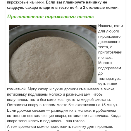
пирожковые начинки.
Если вы планируете начинку не
сладкую, сахара кладите в тесто не 4, а 2 столовые ложки
.
Приготовление пирожкового теста:
Начнем, как и
для любого
пирожкового
дрожжевого
теста, с
приготовлени
я опары.
Молоко
подогреваем
до
температуры
чуть выше
комнатной. Муку сахар и сухие дрожжи смешиваем в миске,
потихоньку подливаем молоко и размешиваем, чтобы
получилось тесто без комочков, густоты жидкой сметаны.
Оставляем опару в теплом месте без сквозняков на 15 минут.
Если дрожжи свежие — разводим их в молоке, и добавляем
остальные составляющие опары, оставляем на полчаса. Когда
опара запенилась и поднялась - она готова.
А тем временем можно приготовить начинку для пирожков.