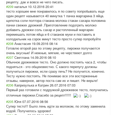
рецепту, дак и вовсе не чего писать.
#209
наталья
10.12.2016 20:41
тесто хорошее мне понравилось я по совету попробывать еще
один рецепт называется 40 минутка 1 пачка маргарина 3 яйца.
щепотка соли полтора стакана молока стакан сахара половина
пачки свежих дрожжей .Приготовление подогреть молоко
добавить дрожжи соль сахар и растопленный маргарин
перемешать потом яйца и 6 стаканов муки и поставить в
холодильник на сорок минут тесто просто супер попробуйте
#208
Анастасия
19.09.2016 08:14
Готовлю второй раз по этому рецепту, пирожки получаются
очень вкусные! И нежные, мягкие, не черствеют долго
#207
Светлана
14.09.2016 08:10
Обычное дрожжевое тесто. Оно должно постоять часа 2, чтобы
подняться - это общеизвестно. С какого перепугу должны
получиться пирожки, если сразу печь? Не получится, конечно.
Тесту нужно постоять. Не понимаю все эти восторженные
отзывы, наверное, автор поста сам их и пишет. Не верьте!
#206
Капризулька и Катрин
26.07.2016 07:03
Первый раз готовили с подружкой дрожжевое тесто, получились
отличные пирожки.Спасибо за рецепт!!!!!!
#205
Юля
07.07.2016 08:56
Супер тесто!!! Было лень идти за молоком, по этому заменила
водой. Получилось здорово!