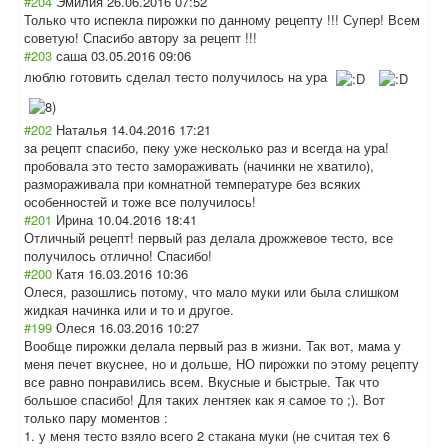
#204
Эмилия
26.06.2016 07:52
Только что испекла пирожки по данному рецепту !!! Супер! Всем
советую! Спасибо автору за рецепт !!!
#203
саша
03.05.2016 09:06
люблю готовить сделал тесто получилось на ура
#202
Наталья
14.04.2016 17:21
за рецепт спасибо, пеку уже несколько раз и всегда на ура!
пробовала это тесто замораживать (начинки не хватило),
размораживала при комнатной температуре без всяких
особенностей и тоже все получилось!
#201
Ирина
10.04.2016 18:41
Отличный рецепт! первый раз делала дрожжевое тесто, все
получилось отлично! Спасибо!
#200
Катя
16.03.2016 10:36
Олеся, разошлись потому, что мало муки или была слишком
жидкая начинка или и то и другое.
#199
Олеся
16.03.2016 10:27
Вообще пирожки делала первый раз в жизни. Так вот, мама у
меня печет вкуснее, но и дольше, НО пирожки по этому рецепту
все равно понравились всем. Вкусные и быстрые. Так что
большое спасибо! Для таких лентяек как я самое то ;). Вот
только пару моментов :
1. у меня тесто взяло всего 2 стакана муки (не считая тех 6