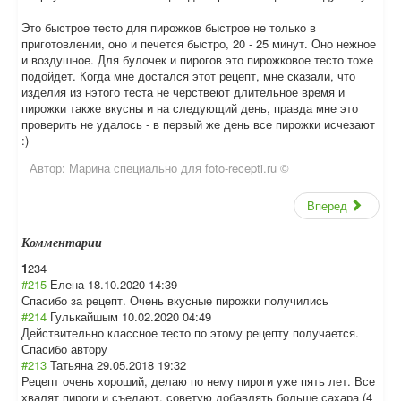
Это быстрое тесто для пирожков быстрое не только в
приготовлении, оно и печется быстро, 20 - 25 минут. Оно нежное
и воздушное. Для булочек и пирогов это пирожковое тесто тоже
подойдет. Когда мне достался этот рецепт, мне сказали, что
изделия из нэтого теста не черствеют длительное время и
пирожки также вкусны и на следующий день, правда мне это
проверить не удалось - в первый же день все пирожки исчезают
:)
Автор:
Марина специально для foto-recepti.ru ©
Вперед
Комментарии
1
2
3
4
#215
Елена
18.10.2020 14:39
Спасибо за рецепт. Очень вкусные пирожки получились
#214
Гулькайшым
10.02.2020 04:49
Действительно классное тесто по этому рецепту получается.
Спасибо автору
#213
Татьяна
29.05.2018 19:32
Рецепт очень хороший, делаю по нему пироги уже пять лет. Все
хвалят пироги и съедают. советую добавлять больше сахара (4