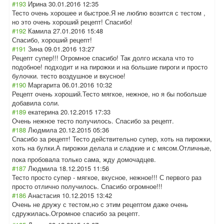
#193
Ирина
30.01.2016 12:35
Тесто очень хорошее и быстрое.Я не люблю возится с тестом ,
но это очень хороший рецепт! Спасибо!
#192
Камила
27.01.2016 15:48
Спасибо, хороший рецепт!
#191
Зина
09.01.2016 13:27
Рецепт супер!!! Огромное спасибо! Так долго искала что то
подобное! подходит и на пирожки и на большие пироги и просто
булочки. тесто воздушное и вкусное!
#190
Маргарита
06.01.2016 10:32
Рецепт очень хороший.Тесто мягкое, нежное, но я бы побольше
добавила соли.
#189
екатерина
20.12.2015 17:33
Очень нежное тесто получилось. Спасибо за рецепт.
#188
Людмила
20.12.2015 05:36
Спасибо за рецепт! Тесто действительно супер, хоть на пирожки,
хоть на булки.А пирожки делала и сладкие и с мясом.Отличные,
пока пробовала только сама, жду домочадцев.
#187
Людмила
18.12.2015 11:56
Тесто просто супер - мягкое, вкусное, нежное!!! С первого раз
просто отлично получилось. Спасибо огромное!!!
#186
Анастасия
10.12.2015 13:42
Очень не дружу с тестом,но с этим рецептом даже очень
сдружилась.Огро
мное спасибо за рецепт.