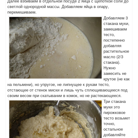
Далее взбиваем в отдельной посуде 2 яйца с щепоткой соли до
светлой однородной массы. Добавляем яйца в опару,
перемешиваем.
Добавляем 3
стакана муки,
замешиваем
тесто,
постепенно
добавляя
растительное
масло (2/3
стакана).
Нужно
замесить не
крутое (не как
на пельмени), но упругое, не липнущее к рукам тесто,
отстающее от стенок миски и лишь чуть сплющивающееся под
своим весом при скатывании в комок, но не растекающееся.
Три стакана
муки это
пирожковое
тесто возьмет
точно,
остальное
добавляйте