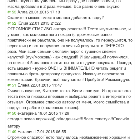
очень вкусно получилось. Мы сразу две порции завели, но
масла добавили в 2 раза меньше. Все равно очень вкусно.
#153
Aлла
23.01.2015 17:13
Cкажите а можно вместо молока добавлять воду?
#152
Юлия
22.01.2015 21:22
ОГРОМНОЕ СПАСИБО автору рецепта!!! Тесто изумительное, и
у меня, как малоопытного пекаря (с дрожжевым ранее
практически не работала, оно не получалось, то пересушится, то
перестоит) и вот получился отличный результат с ПЕРВОГО
раза. Мои всей семьёй слопали пирог с тушеной свежей
капустой (лук/морковь) - аж сладкий! И большущий получился,
на семью 4-5 человек хватит сытно и от души покушать. Правда,
есть момент - нужно ОЧЕНЬ ВНИМАТЕЛЬНО читать рецепт и
правильно брать дозировку продуктов. Накануне перечитала
комментарии. Девочки, всё получается! Пробуйте! Рекомендую.
#151
Елена
22.01.2015 11:47
Очччень вкусное, быстрое тесто. Всем советую. Из дрожжевого
теста пекла пирожки впервые и выбирала рецепт в интернете по
отзывам. Огромное спасибо автору от меня, моего семейства и
подруг на работе (хваленных хозяек).
#150
екатерина
19.01.2015 17:26
сегодня пекла пирожки))) обалденные!!!Вс
ем советую!!Спасиб
о
автору
#149
Наталия
17.01.2015 06:55
Огромное спасибо!Тесто получилось необыкновенно хорошим и