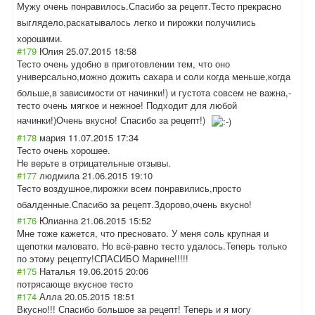
Мужу очень понравилось.Спа
сибо за рецепт.Тесто прекрасно
выглядело,раска
тывалось легко и пирожки получились
хорошими.
#179
Юлия
25.07.2015 18:58
Тесто очень удобно в приготовлении тем, что оно
универсально,мо
жно дожить сахара и соли когда меньше,когда
больше,в зависимости от начинки!) и густота совсем не важна,-
тесто очень мягкое и нежное! Подходит для любой
начинки!)Очень вкусно! Спасибо за рецепт!)
#178
мария
11.07.2015 17:34
Тесто очень хорошее.
Не верьте в отрицательные отзывы.
#177
людмила
21.06.2015 19:10
Тесто воздушное,пирож
ки всем понравились,про
сто
обалденные.Спас
ибо за рецепт.Здорово,
очень вкусно!
#176
Юлианна
21.06.2015 15:52
Mне тоже кажется, что пресновато. У меня соль крупная и
щепотки маловато. Но всё-равно тесто удалось.Теперь только
по этому рецепту!СПАСИБО Марине!!!!!
#175
Наталья
19.06.2015 20:06
потрясающе вкусное тесто
#174
Алла
20.05.2015 18:51
Вкусно!!! Спасибо большое за рецепт! Теперь и я могу