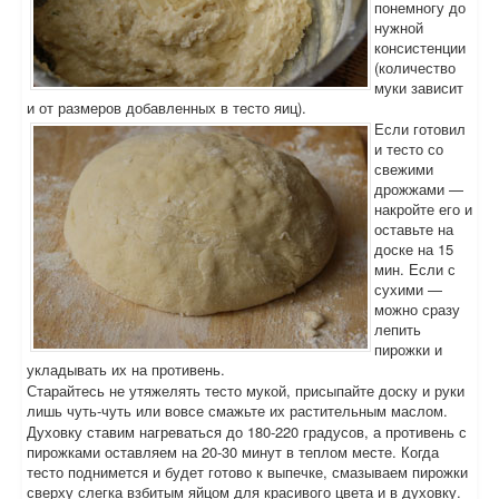
понемногу до
нужной
консистенции
(количество
муки зависит
и от размеров добавленных в тесто яиц).
Если готовил
и тесто со
свежими
дрожжами —
накройте его и
оставьте на
доске на 15
мин. Если с
сухими —
можно сразу
лепить
пирожки и
укладывать их на противень.
Старайтесь не утяжелять тесто мукой, присыпайте доску и руки
лишь чуть-чуть или вовсе смажьте их растительным маслом.
Духовку ставим нагреваться до 180-220 градусов, а противень с
пирожками оставляем на 20-30 минут в теплом месте. Когда
тесто поднимется и будет готово к выпечке, смазываем пирожки
сверху слегка взбитым яйцом для красивого цвета и в духовку.