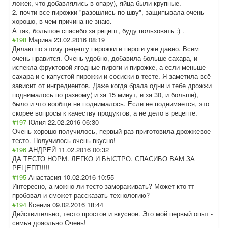
ложек, что добавлялись в опару), яйца были крупные.
2. почти все пирожки "разошлись по шву", защипывала очень
хорошо, в чем причина не знаю.
А так, большое спасибо за рецепт, буду пользовать :) .
#198
Марина
23.02.2016 08:19
Делаю по этому рецепту пирожки и пироги уже давно. Всем
очень нравится. Очень удобно, добавила больше сахара, и
испекла фруктовой ягодные пироги и пирожке, а если меньше
сахара и с капустой пирожки и сосиски в тесте. Я заметила всё
зависит от ингредиентов. Даже когда брала одни и тебе дрожжи
поднималось по разному( и за 15 минут, и за 30, и больше),
было и что вообще не поднималось. Если не поднимается, это
скорее вопросы к качеству продуктов, а не дело в рецепте.
#197
Юлия
22.02.2016 06:30
Очень хорошо получилось, первый раз приготовила дрожжевое
тесто. Получилось очень вкусно!
#196
АНДРЕЙ
11.02.2016 00:32
ДА ТЕСТО НОРМ. ЛЕГКО И БЫСТРО. СПАСИБО ВАМ ЗА
РЕЦЕПТ!!!!!
#195
Анастасия
10.02.2016 10:55
Интересно, а можно ли тесто замораживать? Может кто-тт
пробовал и сможет рассказать технологию?
#194
Ксения
09.02.2016 18:44
Действительно, тесто простое и вкусное. Это мой первый опыт -
семья доаольно Очень!