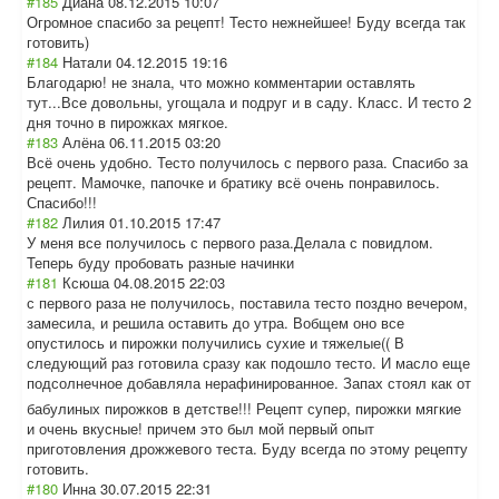
#185
Диана
08.12.2015 10:07
Огромное спасибо за рецепт! Тесто нежнейшее! Буду всегда так
готовить)
#184
Натaли
04.12.2015 19:16
Благодарю! не знала, что можно комментарии оставлять
тут...Все довольны, угощала и подруг и в саду. Класс. И тесто 2
дня точно в пирожках мягкое.
#183
Алёна
06.11.2015 03:20
Всё очень удобно. Тесто получилось с первого раза. Спасибо за
рецепт. Мамочке, папочке и братику всё очень понравилось.
Спасибо!!!
#182
Лилия
01.10.2015 17:47
У меня все получилось с первого раза.Делала с повидлом.
Теперь буду пробовать разные начинки
#181
Ксюша
04.08.2015 22:03
с первого раза не получилось, поставила тесто поздно вечером,
замесила, и решила оставить до утра. Вобщем оно все
опустилось и пирожки получились сухие и тяжелые(( В
следующий раз готовила сразу как подошло тесто. И масло еще
подсолнечное добавляла нерафинированно
е. Запах стоял как от
бабулиных пирожков в детстве!!! Рецепт супер, пирожки мягкие
и очень вкусные! причем это был мой первый опыт
приготовления дрожжевого теста. Буду всегда по этому рецепту
готовить.
#180
Инна
30.07.2015 22:31