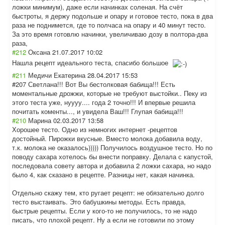
ложки минимум), даже если начинках соленая. На счёт
быстроты, я держу подольше и опару и готовое тесто, пока в два
раза не поднимется, где то полчаса на опару и 40 минут тесто.
За это время готовлю начинки, увеличиваю дозу в полтора-два
раза,
#212
Оксана
21.07.2017 10:02
Нашла рецепт идеального теста, спасибо большое
#211
Медичи Екатерина
28.04.2017 15:53
#207 Светлана!!! Вот Вы бестолковая бабища!!! Есть
моментальные дрожжи, которые не требуют выстойки.. Пеку из
этого теста уже, нуууу.... года 2 точно!!! И впервые решила
почитать коменты..., и увидела Ваш!!! Глупая бабища!!!
#210
Марина
02.03.2017 13:58
Хорошее тесто. Одно из немногих интернет -рецептов
достойный. Пирожки вкусные. Вместо молока добавила воду,
т.к. молока не оказалось))))) Получилось воздушное тесто. Но по
поводу сахара хотелось бы внести поправку. Делала с капустой,
последовала совету автора и добавила 2 ложки сахара, но надо
было 4, как сказано в рецепте. Разницы нет, какая начинка.
Отдельно скажу тем, кто ругает рецепт: не обязательно долго
тесто выстаивать. Это бабушкины методы. Есть правда,
быстрые рецепты. Если у кого-то не получилось, то не надо
писать, что плохой рецепт. Ну а если не готовили по этому