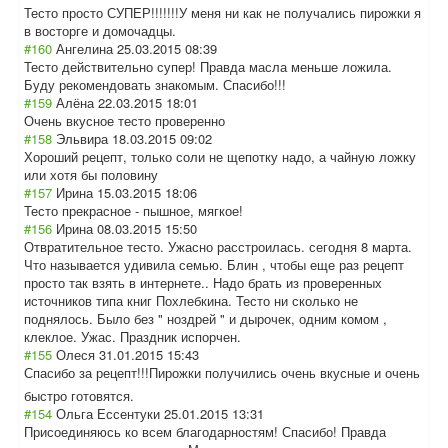
Тесто просто СУПЕР!!!!!!!У меня ни как не получались пирожки я
в восторге и домочадцы.
#160
Ангелина
25.03.2015 08:39
Тесто действительно супер! Правда масла меньше ложила.
Буду рекомендовать знакомым. Спасибо!!!
#159
Алёна
22.03.2015 18:01
Очень вкусное тесто проверенно
#158
Эльвира
18.03.2015 09:02
Хороший рецепт, только соли не щепотку надо, а чайную ложку
или хотя бы половину
#157
Ирина
15.03.2015 18:06
Тесто прекрасное - пышное, мягкое!
#156
Ирина
08.03.2015 15:50
Отвратительное тесто. Ужасно расстроилась. сегодня 8 марта.
Что называется удивила семью. Блин , чтобы еще раз рецепт
просто так взять в интернете.. Надо брать из проверенных
источников типа книг Похлебкина. Тесто ни сколько не
поднялось. Было без " ноздрей " и дырочек, одним комом ,
клеклое. Ужас. Праздник испорчен.
#155
Олеся
31.01.2015 15:43
Спасибо за рецепт!!!Пирожк
и получились очень вкусные и очень
быстро готовятся.
#154
Ольга Ессентуки
25.01.2015 13:31
Присоединяюсь ко всем благодарностям! Спасибо! Правда