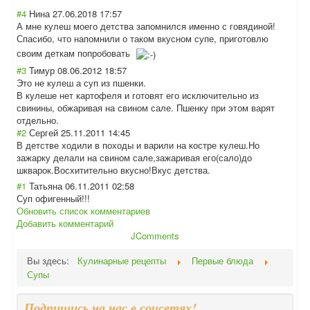
#4
Нина
27.06.2018 17:57
А мне кулеш моего детства запомнился именно с говядиной!
Спасибо, что напомнили о таком вкусном супе, приготовлю
своим деткам попробовать
#3
Тимур
08.06.2012 18:57
Это не кулеш а суп из пшенки.
В кулеше нет картофеля и готовят его исключительно из
свинины, обжаривая на свином сале. Пшенку при этом варят
отдельно.
#2
Сергей
25.11.2011 14:45
В детстве ходили в походы и варили на костре кулеш.Но
зажарку делали на свином сале,зажаривая его(сало)до
шкварок.Восхити
тельно вкусно!Вкус детства.
#1
Татьяна
06.11.2011 02:58
Суп офигенный!!!
Обновить список комментариев
Добавить комментарий
JComments
Вы здесь:
Кулинарные рецепты
Первые блюда
Супы
Подпишись на нас в соцсетях!