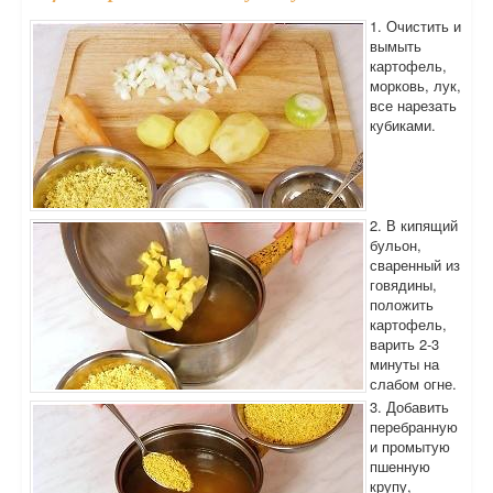
1. Очистить и
вымыть
картофель,
морковь, лук,
все нарезать
кубиками.
2. В кипящий
бульон,
сваренный из
говядины,
положить
картофель,
варить 2-3
минуты на
слабом огне.
3. Добавить
перебранную
и промытую
пшенную
крупу,