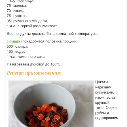
1 крупное яйцо,
75г молока,
70г изюма,
75г цукатов,
35г рубленого миндаля,
1 ч.л. с горкой разрыхлителя.
Все продукты должны быть комнатной температуры.
Помада
(понадобится половина порции):
500г сахара,
150г воды,
1 ч.л. лимонного сока.
Разогреваем духовку до 180°С
Рецепт приготовления:
Цукаты
нарезаем
кусочками,
изюм, если
крупный,
тоже. Орехи
рубим и
поджариваем.