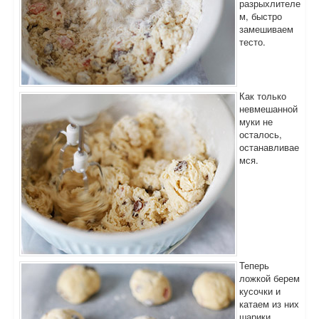
разрыхлителе
м, быстро
замешиваем
тесто.
Как только
невмешанной
муки не
осталось,
останавливае
мся.
Теперь
ложкой берем
кусочки и
катаем из них
шарики,