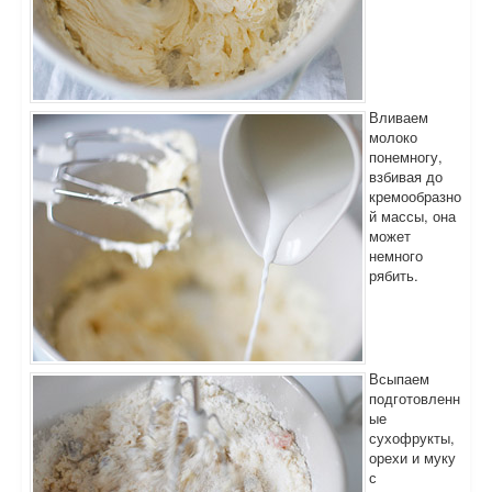
Вливаем
молоко
понемногу,
взбивая до
кремообразно
й массы, она
может
немного
рябить.
Всыпаем
подготовленн
ые
сухофрукты,
орехи и муку
с