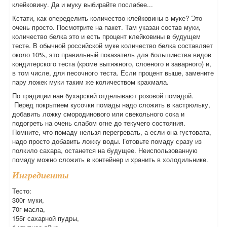
клейковину. Да и муку выбирайте послабее...
Кстати, как опеределить количество клейковины в муке? Это
очень просто. Посмотрите на пакет. Там указан состав муки,
количество белка это и есть процент клейковины в будущем
тесте. В обычной российской муке количество белка составляет
около 10%, это правильный показатель для большинства видов
кондитерского теста (кроме вытяжного, слоеного и заварного) и,
в том числе, для песочного теста. Если процент выше, замените
пару ложек муки таким же количеством крахмала.
По традиции нан бухарский отделывают розовой помадой.
Перед покрытием кусочки помады надо сложить в кастрюльку,
добавить ложку смородинового или свекольного сока и
подогреть на очень слабом огне до текучего состояния.
Помните, что помаду нельзя перегревать, а если она густовата,
надо просто добавить ложку воды. Готовьте помаду сразу из
полкило сахара, останется на будущее. Неиспользованную
помаду можно сложить в контейнер и хранить в холодильнике.
Ингредиенты
Тесто:
300г муки,
70г масла,
155г сахарной пудры,