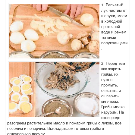
1. Репчатый
лук чистим от
шелухи, моем
в холодной
проточной
воде и режем
тонкими
полукольцами
.
2. Перед тем
как жарить
грибы, их
нужно
промыть,
очистить и
ошпарить
кипятком.
Грибы мелко
нарубим. На
сковороде
разогреем растительное масло и пожарим грибы с луком, все
посолим и поперчим. Выкладываем готовые грибы в
огнеупорную посуду.