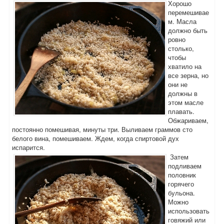
Хорошо
перемешивае
м. Масла
должно быть
ровно
столько,
чтобы
хватило на
все зерна, но
они не
должны в
этом масле
плавать.
Обжариваем,
постоянно помешивая, минуты три. Выливаем граммов сто
белого вина, помешиваем. Ждем, когда спиртовой дух
испарится.
Затем
подливаем
половник
горячего
бульона.
Можно
использовать
говяжий или