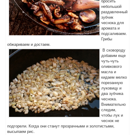
бросить
небольшой
раздавленный
зубчик
чеснока для
аромата и
подсаливаем.
Грибы
обжариваем и достаем.
В сковороду
добавим еще
чуть-чуть
оливкового
масла и
кидаем мелко
порезанную
луковицу и
два зубчика
чеснока.
Внимательно
следим,
чтобы лук и
чеснок не
подгорели. Когда они станут прозрачными и золотистыми,
высыпаем рис.