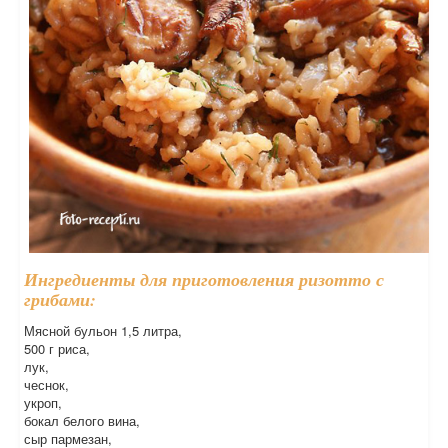
Ингредиенты для приготовления ризотто с
грибами:
Мясной бульон 1,5 литра,
500 г риса,
лук,
чеснок,
укроп,
бокал белого вина,
сыр пармезан,