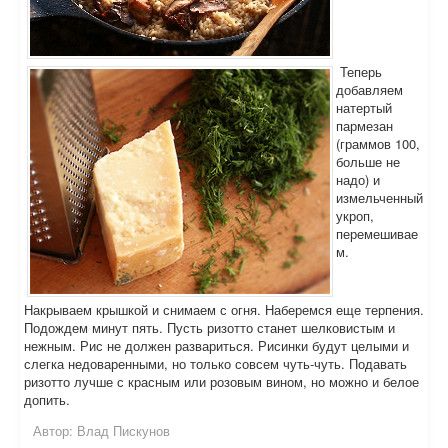
Теперь
добавляем
натертый
пармезан
(граммов 100,
больше не
надо) и
измельченный
укроп,
перемешивае
м.
Накрываем крышкой и снимаем с огня. Наберемся еще терпения.
Подождем минут пять. Пусть ризотто станет шелковистым и
нежным. Рис не должен развариться. Рисинки будут целыми и
слегка недоваренными, но только совсем чуть-чуть. Подавать
ризотто лучше с красным или розовым вином, но можно и белое
допить.
Автор:
Влад Пискунов