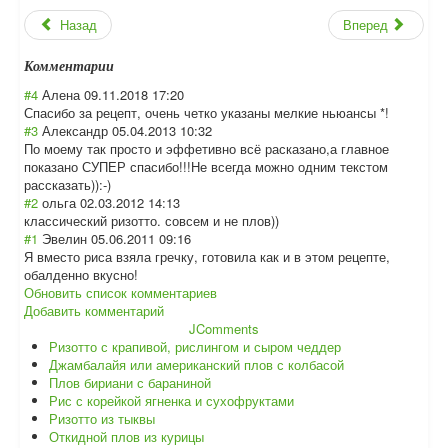
Назад
Вперед
Комментарии
#4
Алена
09.11.2018 17:20
Спасибо за рецепт, очень четко указаны мелкие ньюансы *!
#3
Александр
05.04.2013 10:32
По моему так просто и эффетивно всё расказано,а главное
показано СУПЕР спасибо!!!Не всегда можно одним текстом
рассказать)):-)
#2
ольга
02.03.2012 14:13
классический ризотто. совсем и не плов))
#1
Эвелин
05.06.2011 09:16
Я вместо риса взяла гречку, готовила как и в этом рецепте,
обалденно вкусно!
Обновить список комментариев
Добавить комментарий
JComments
Ризотто с крапивой, рислингом и сыром чеддер
Джамбалайя или американский плов с колбасой
Плов бириани с бараниной
Рис с корейкой ягненка и сухофруктами
Ризотто из тыквы
Откидной плов из курицы