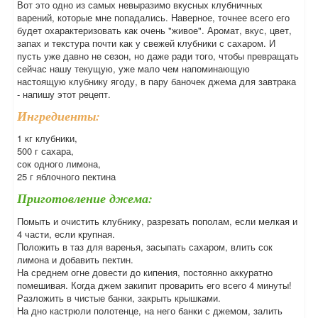
Вот это одно из самых невыразимо вкусных клубничных
варений, которые мне попадались. Наверное, точнее всего его
будет охарактеризовать как очень "живое". Аромат, вкус, цвет,
запах и текстура почти как у свежей клубники с сахаром. И
пусть уже давно не сезон, но даже ради того, чтобы превращать
сейчас нашу текущую, уже мало чем напоминающую
настоящую клубнику ягоду, в пару баночек джема для завтрака
- напишу этот рецепт.
Ингредиенты:
1 кг клубники,
500 г сахара,
сок одного лимона,
25 г яблочного пектина
Приготовление джема:
Помыть и очистить клубнику, разрезать пополам, если мелкая и
4 части, если крупная.
Положить в таз для варенья, засыпать сахаром, влить сок
лимона и добавить пектин.
На среднем огне довести до кипения, постоянно аккуратно
помешивая. Когда джем закипит проварить его всего 4 минуты!
Разложить в чистые банки, закрыть крышками.
На дно кастрюли полотенце, на него банки с джемом, залить