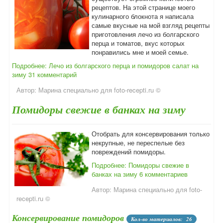
рецептов. На этой странице моего
кулинарного блокнота я написала
самые вкусные на мой взгляд рецепты
приготовления лечо из болгарского
перца и томатов, вкус которых
понравились мне и моей семье.
Подробнее: Лечо из болгарского перца и помидоров салат на
зиму
31 комментарий
Автор:
Марина специально для foto-recepti.ru ©
Помидоры свежие в банках на зиму
Отобрать для консервирования только
некрупные, не переспелые без
повреждений помидоры.
Подробнее: Помидоры свежие в
банках на зиму
6 комментариев
Автор:
Марина специально для foto-
recepti.ru ©
Консервирование помидоров
Кол-во материалов: 26