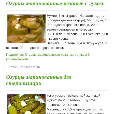
Огурцы маринованные резаные с луком
Нужно: 5 кг огурцов (На салат годятся
и поврежденные огурцы), 500 г лука, 1
кг сладкого красного перца, 200 г
зелени сельдерея и петрушки,
300 г зелени укропа, 200 г чеснока, 200
г корня хрена.
Заливка: 5 л воды, 2,4 л 6% уксуса, 2
ст соли, 20 г черного перца горошком
Подробнее: Огурцы маринованные резаные с луком
9
комментариев
Автор:
foto-recepti.ru
Огурцы маринованные без
стерилизации
На огурцы с трехкратной заливкой
нужно: по 20 г зелени, 5 зубков
чеснока, 10 г хрена.
Маринад: на 1,5 литра воды, 3 ст.л.
соли, 1/2 ст.л. сахара, 3/4 ст. уксуса