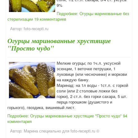
9%
Подробнее: Огурцы маринованные без
стерилизации
19 комментариев
Автор:
foto-recepti.ru
Огурцы маринованные хрустящие
"Просто чудо"
Мелкие огурцы; по 1ч.л. уксусной
эсенции, 1 веточке петрушки, 1
луковице (или чесночинке) и моркови
на каждую банку.
Маринад: на 1л воды - 1ст.л. с горкой
соли (или 2 столовые ложки без
горки), 2 ст.л. без горки сахара, 5 шт.
перца горошком (душистого и
горького), гвоздика, вишневый лист.
Подробнее: Огурцы маринованные хрустящие "Просто чудо"
94
комментария
Автор:
Марина специально для foto-recepti.ru ©