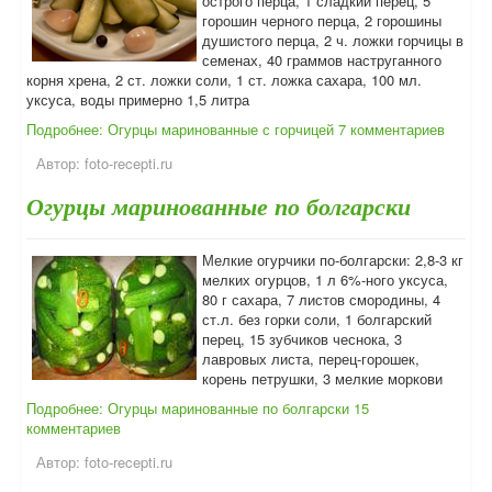
острого перца, 1 сладкий перец, 5
горошин черного перца, 2 горошины
душистого перца, 2 ч. ложки горчицы в
семенах, 40 граммов наструганного
корня хрена, 2 ст. ложки соли, 1 ст. ложка сахара, 100 мл.
уксуса, воды примерно 1,5 литра
Подробнее: Огурцы маринованные с горчицей
7 комментариев
Автор:
foto-recepti.ru
Огурцы маринованные по болгарски
Мелкие огурчики по-болгарски: 2,8-3 кг
мелких огурцов, 1 л 6%-ного уксуса,
80 г сахара, 7 листов смородины, 4
ст.л. без горки соли, 1 болгарский
перец, 15 зубчиков чеснока, 3
лавровых листа, перец-горошек,
корень петрушки, 3 мелкие моркови
Подробнее: Огурцы маринованные по болгарски
15
комментариев
Автор:
foto-recepti.ru