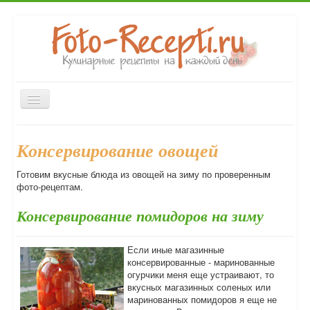
Включить/
выключить
навигацию
Главная
Закуски
Первые блюда
Вторые блюда
Консервирование овощей
Десерты
Выпечка
Напитки
Консервирование
Готовим вкусные блюда из овощей на зиму по проверенным
Форум
фото-рецептам.
Консервирование помидоров на зиму
Если иные магазинные
консервированные - маринованные
огурчики меня еще устраивают, то
вкусных магазинных соленых или
маринованных помидоров я еще не