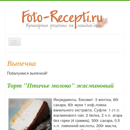
Включить/
выключить
навигацию
Главная
Закуски
Первые блюда
Вторые блюда
Выпечка
Десерты
Напитки
Консервирование
Выпечка
Побалуемся выпечкой!
Форум
Торт "Птичье молоко" жасминовый
Ингредиенты. Бисквит: 3 желтка, 60г
сахара, 60г муки 1 коф.ложка
ванильного экстракта. Суфле: 1 ст.л.
жасминового чая, 2 белка, 2 ч.л. агара
без горки (4 грамма), 300г сахара, 0,5
ч.л. лимонной кислоты, 200г масла,