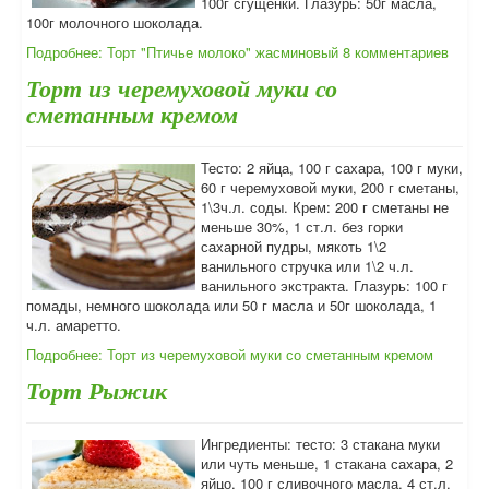
100г сгущенки. Глазурь: 50г масла,
100г молочного шоколада.
Подробнее: Торт "Птичье молоко" жасминовый
8 комментариев
Торт из черемуховой муки со
сметанным кремом
Тесто: 2 яйца, 100 г сахара, 100 г муки,
60 г черемуховой муки, 200 г сметаны,
1\3ч.л. соды. Крем: 200 г сметаны не
меньше 30%, 1 ст.л. без горки
сахарной пудры, мякоть 1\2
ванильного стручка или 1\2 ч.л.
ванильного экстракта. Глазурь: 100 г
помады, немного шоколада или 50 г масла и 50г шоколада, 1
ч.л. амаретто.
Подробнее: Торт из черемуховой муки со сметанным кремом
Торт Рыжик
Ингредиенты: тесто: 3 стакана муки
или чуть меньше, 1 стакана сахара, 2
яйцо, 100 г сливочного масла, 4 ст.л.