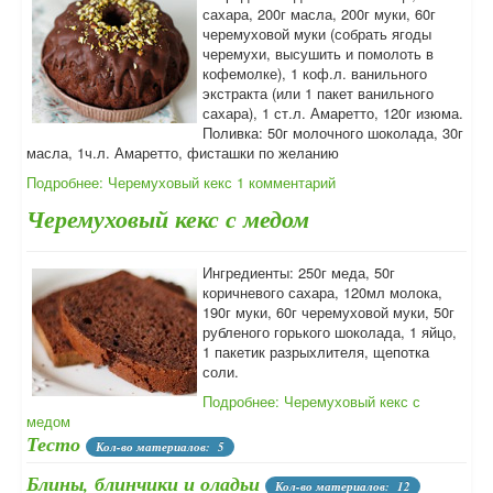
сахара, 200г масла, 200г муки, 60г
черемуховой муки (собрать ягоды
черемухи, высушить и помолоть в
кофемолке), 1 коф.л. ванильного
экстракта (или 1 пакет ванильного
сахара), 1 ст.л. Амаретто, 120г изюма.
Поливка: 50г молочного шоколада, 30г
масла, 1ч.л. Амаретто, фисташки по желанию
Подробнее: Черемуховый кекс
1 комментарий
Черемуховый кекс с медом
Ингредиенты: 250г меда, 50г
коричневого сахара, 120мл молока,
190г муки, 60г черемуховой муки, 50г
рубленого горького шоколада, 1 яйцо,
1 пакетик разрыхлителя, щепотка
соли.
Подробнее: Черемуховый кекс с
медом
Тесто
Кол-во материалов: 5
Блины, блинчики и оладьи
Кол-во материалов: 12