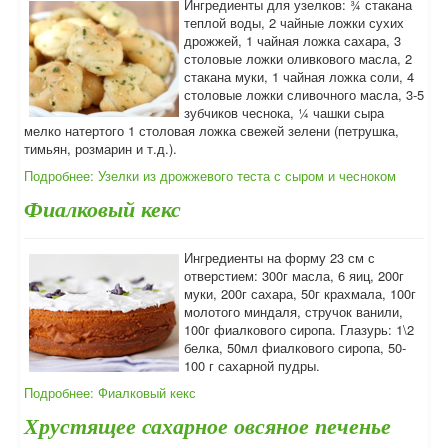
Ингредиенты для узелков: ¾ стакана
теплой воды, 2 чайные ложки сухих
дрожжей, 1 чайная ложка сахара, 3
столовые ложки оливкового масла, 2
стакана муки, 1 чайная ложка соли, 4
столовые ложки сливочного масла, 3-5
зубчиков чеснока, ¼ чашки сыра
мелко натертого 1 столовая ложка свежей зелени (петрушка,
тимьян, розмарин и т.д.).
Подробнее: Узелки из дрожжевого теста с сыром и чесноком
Фиалковый кекс
Ингредиенты на форму 23 см с
отверстием: 300г масла, 6 яиц, 200г
муки, 200г сахара, 50г крахмала, 100г
молотого миндаля, стручок ванили,
100г фиалкового сиропа. Глазурь: 1\2
белка, 50мл фиалкового сиропа, 50-
100 г сахарной пудры.
Подробнее: Фиалковый кекс
Хрустящее сахарное овсяное печенье