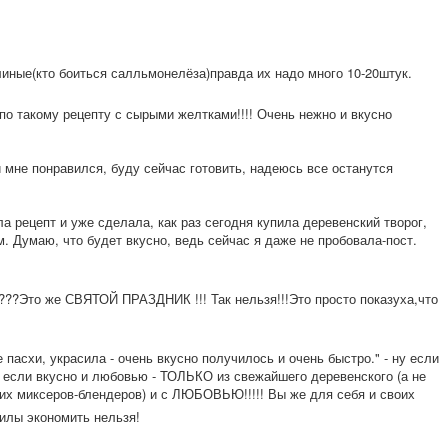
иные(кто боиться салльмонелёза)п
равда их надо много 10-20штук.
по такому рецепту с сырыми желтками!!!! Очень нежно и вкусно
 мне понравился, буду сейчас готовить, надеюсь все останутся
а рецепт и уже сделала, как раз сегодня купила деревенский творог,
м. Думаю, что будет вкусно, ведь сейчас я даже не пробовала-пост.
????Это же СВЯТОЙ ПРАЗДНИК !!! Так нельзя!!!Это просто показуха,что
пасхи, украсила - очень вкусно получилось и очень быстро." - ну если
от если вкусно и любовью - ТОЛЬКО из свежайшего деревенского (а не
ких миксеров-бленде
ров) и с ЛЮБОВЬЮ!!!!! Вы же для себя и своих
силы экономить нельзя!