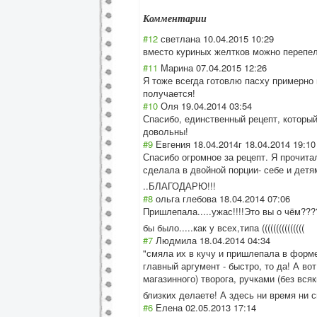
Комментарии
#12
светлана
10.04.2015 10:29
вместо куриных желтков можно перепел
#11
Марина
07.04.2015 12:26
Я тоже всегда готовлю пасху примерно 
получается!
#10
Оля
19.04.2014 03:54
Спасибо, единственный рецепт, который
довольны!
#9
Евгения 18.04.2014г
18.04.2014 19:10
Спасибо огромное за рецепт. Я прочитал
сделала в двойной порции- себе и детя
..БЛАГОДАРЮ!!!
#8
ольга глебова
18.04.2014 07:06
Пришлепала.....
ужас!!!!Это вы о чём??
бы было.....как у всех,типа (((((((((((((((
#7
Людмила
18.04.2014 04:34
"смяла их в кучу и пришлепала в форме 
главный аргумент - быстро, то да! А в
магазинного) творога, ручками (без вся
близких делаете! А здесь ни время ни 
#6
Елена
02.05.2013 17:14