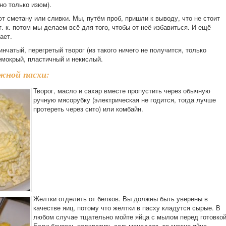
но только изюм).
т сметану или сливки. Мы, путём проб, пришли к выводу, что не стоит
. к. потом мы делаем всё для того, чтобы от неё избавиться. И ещё
ает.
нчатый, перегретый творог (из такого ничего не получится, только
емокрый, пластичный и некислый.
жной пасхи:
Творог, масло и сахар вместе пропустить через обычную
ручную мясорубку (электрическая не годится, тогда лучше
протереть через сито) или комбайн.
Желтки отделить от белков. Вы должны быть уверены в
качестве яиц, потому что желтки в пасху кладутся сырые. В
любом случае тщательно мойте яйца с мылом перед готовкой
Если боитесь подхватить сальмонеллез, то можно яйца