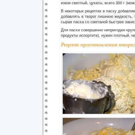
изюм светлый, цукаты, всего 300 г (мож
В некоторых рецептах в пасху добавляю
добавлять в творог лишнюю жидкость, т
сырая пасха со сметаной быстрее закис
Для пасхи совершенно непригоден крупи
продукты испортите), нужен плотный, н
Рецепт приготовления творо