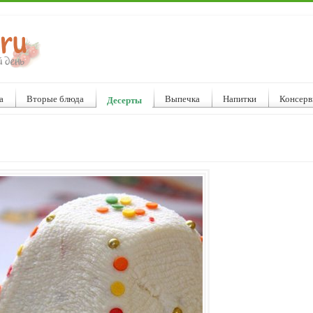
а
Вторые блюда
Выпечка
Напитки
Консерв
Десерты