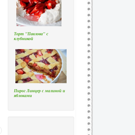
Торт "Павлова" с
клубникой
Пирог Линцер с малиной и
яблоками