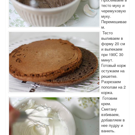
тесто муку и
черемуховую
муку.
Перемешивае
м.
Тесто
выливаем в
форму 20 см
и выпекаем
при 190С 30
минут.
Готовый корж
остужаем на
решетке.
Разрезаем
пополам на 2
коржа.
Готовим
крем.
Сметану
взбиваем,
добавляем в
нее пудру и
ваниль.