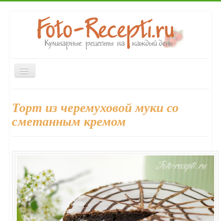
Включить/
выключить
навигацию
Главная
Закуски
Первые блюда
Вторые блюда
Торт из черемуховой муки со
Десерты
Напитки
Консервирование
Выпечка
сметанным кремом
Форум