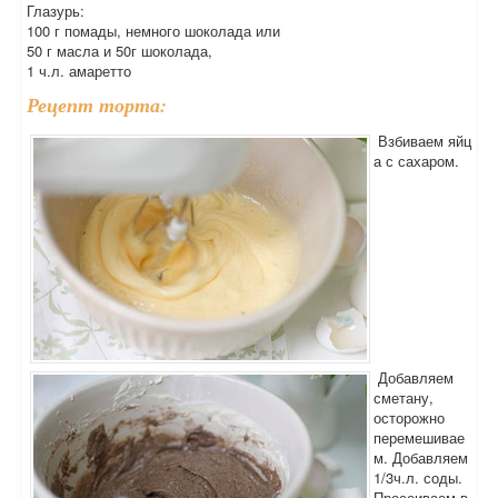
Глазурь:
100 г помады, немного шоколада или
50 г масла и 50г шоколада,
1 ч.л. амаретто
Рецепт торта:
Взбиваем яйц
а с сахаром.
Добавляем
сметану,
осторожно
перемешивае
м. Добавляем
1/3ч.л. соды.
Просеиваем в