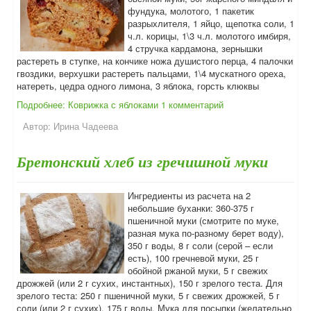
фундука, молотого, 1 пакетик
разрыхлителя, 1 яйцо, щепотка соли, 1
ч.л. корицы, 1\3 ч.л. молотого имбиря,
4 стручка кардамона, зернышки
растереть в ступке, на кончике ножа душистого перца, 4 палочки
гвоздики, верхушки растереть пальцами, 1\4 мускатного ореха,
натереть, цедра одного лимона, 3 яблока, горсть клюквы
Подробнее: Коврижка с яблоками
1 комментарий
Автор:
Ирина Чадеева
Бретонский хлеб из гречишной муки
Ингредиенты из расчета на 2
небольшие буханки: 360-375 г
пшеничной муки (смотрите по муке,
разная мука по-разному берет воду),
350 г воды, 8 г соли (серой – если
есть), 100 гречневой муки, 25 г
обойной ржаной муки, 5 г свежих
дрожжей (или 2 г сухих, инстантных), 150 г зрелого теста. Для
зрелого теста: 250 г пшеничной муки, 5 г свежих дрожжей, 5 г
соли (или 2 г сухих), 175 г воды. Мука для посыпки (желательно