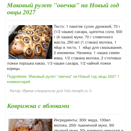
Маковый рулет "овечка" на Новый год
овцы 2027
Тесто: 1 пакетик сухих дрожжей, 70 г
(1/3 чашки) сахара, щепотка соли, 500
г (4 чашки) муки, 70 г сливочного
масла, 250 мл (1 стакан) молока, 1
яйцо в тесто, 1 яйцо для смазывания,
2 изюменки. Начинка: 1 чашка семян
мака, 1/2 стакана молока, 2 столовых
ложки порошка какао, 1/3 чашки сахара, 1/2 чайной ложки
корицы.
Подробнее: Маковый рулет "овечка" на Новый год овцы 2027
1
комментарий
Автор:
Ирина специально для foto-recepti.ru ©
Коврижка с яблоками
Ингредиенты: 300г меда, 100мл
молока, 200г пшеничной муки, 50г
овсяной муки, 50г жареного миндаля и