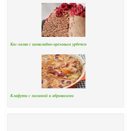
Кос-халва с шоколадно-ореховым урбечем
Клафути с малиной и абрикосами