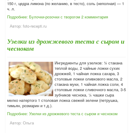
150 г, цедра лимона (по желанию, в тесто), соль (неполная) — 1
ч. л.
Подробнее: Булочки-розочки с творогом
2 комментария
Автор:
foto-recepti.ru
Узелки из дрожжевого теста с сыром и
чесноком
Ингредиенты для узелков: ¾ стакана
теплой воды, 2 чайные ложки сухих
дрожжей, 1 чайная ложка сахара, 3
столовые ложки оливкового масла, 2
стакана муки, 1 чайная ложка соли, 4
столовые ложки сливочного масла, 3-5
зубчиков чеснока, ¼ чашки сыра
мелко натертого 1 столовая ложка свежей зелени (петрушка,
тимьян, розмарин и т.д.).
Подробнее: Узелки из дрожжевого теста с сыром и чесноком
Автор:
Ольга