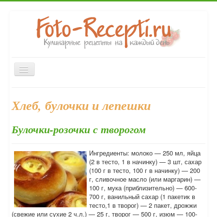
Включить/
выключить
навигацию
Главная
Закуски
Первые блюда
Вторые блюда
Хлеб, булочки и лепешки
Десерты
Напитки
Консервирование
Выпечка
Булочки-розочки с творогом
Форум
Ингредиенты: молоко — 250 мл, яйца
(2 в тесто, 1 в начинку) — 3 шт, сахар
(100 г в тесто, 100 г в начинку) — 200
г, сливочное масло (или маргарин) —
100 г, мука (приблизительно) — 600-
700 г, ванильный сахар (1 пакетик в
тесто,1 в творог) — 2 пакет, дрожжи
(свежие или сухие 2 ч.л.) — 25 г, творог — 500 г, изюм — 100-