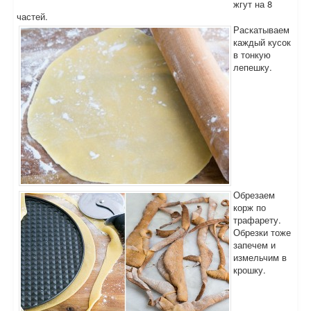
жгут на 8
частей.
Раскатываем
каждый кусок
в тонкую
лепешку.
Обрезаем
корж по
трафарету.
Обрезки тоже
запечем и
измельчим в
крошку.