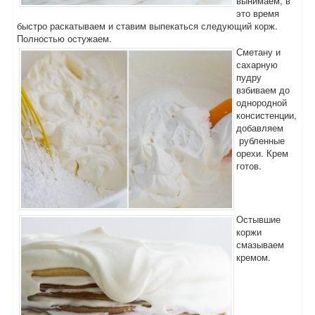
вынимаем, в
это время
быстро раскатываем и ставим выпекаться следующий корж.
Полностью остужаем.
Сметану и
сахарную
пудру
взбиваем до
однородной
консистенции,
добавляем
рубленные
орехи. Крем
готов.
Остывшие
коржи
смазываем
кремом.