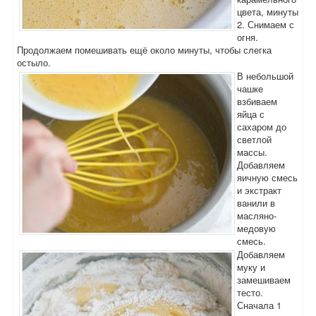
цвета, минуты
2. Снимаем с
огня.
Продолжаем помешивать ещё около минуты, чтобы слегка
остыло.
В небольшой
чашке
взбиваем
яйца с
сахаром до
светлой
массы.
Добавляем
яичную смесь
и экстракт
ванили в
масляно-
медовую
смесь.
Добавляем
муку и
замешиваем
тесто.
Сначала 1