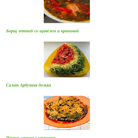
Борщ летний со щавелем и крапивой
Салат Арбузная долька
Печень свиная с чесноком