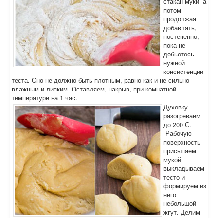
стакан муки, а
потом,
продолжая
добавлять,
постепенно,
пока не
добьетесь
нужной
консистенции
теста. Оно не должно быть плотным, равно как и не сильно
влажным и липким. Оставляем, накрыв, при комнатной
температуре на 1 час.
Духовку
разогреваем
до 200 С.
Рабочую
поверхность
присыпаем
мукой,
выкладываем
тесто и
формируем из
него
небольшой
жгут. Делим