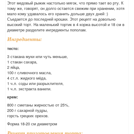
Этот медовый рыжик настолько мягок, что прямо тает во рту. К
тому же, говорят, он долго остается свежим при хранении, хотя
мало кому удавалось его хранить дольше двух дней :)
Съедается до последней крошки. Этот рецепт на довольно
высокий торт. На маленький тортик в 4 коржа высотой и 18 см в
диаметре разделите ингредиенты пополам.
Ингредиенты:
тесто:
3 стакана муки или чуть меньше,
1 стакан сахара,
2 яйца,
100 г сливочного масла,
4 ст.л. жидкого мёда,
1 ч.л. соды или разрыхлителя,
1 ч.л. экстракта ванили.
крем:
800 г сметаны жирностью от 25%,
200 г сахарной пудры,
горсть грецких орехов.
Форма 18-20 см диаметром
Рецепт приготовления торта: