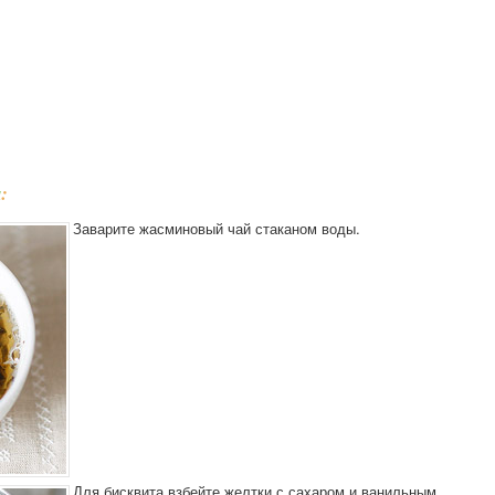
а
:
Заварите жасминовый чай стаканом воды.
Для бисквита взбейте желтки с сахаром и ванильным