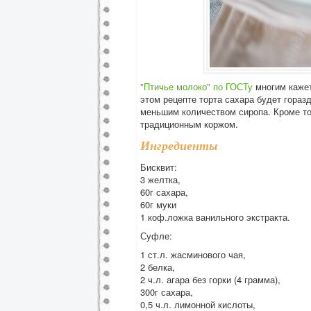
"Птичье молоко" по ГОСТу
многим кажет
этом рецепте торта сахара будет гораз
меньшим количеством сиропа. Кроме тог
традиционным коржом.
Ингредиенты
Бисквит:
3 желтка,
60г сахара,
60г муки
1 коф.ложка ванильного экстракта.
Суфле:
1 ст.л. жасминового чая,
2 белка,
2 ч.л. агара без горки (4 грамма),
300г сахара,
0,5 ч.л. лимонной кислоты,