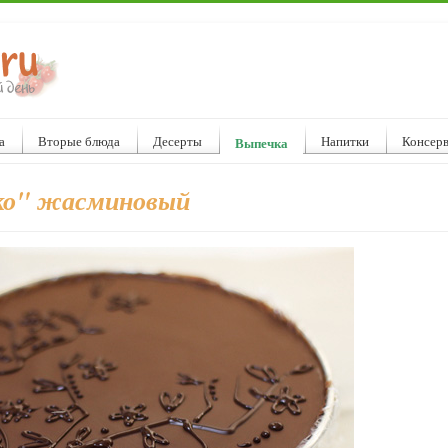
а
Вторые блюда
Десерты
Напитки
Консер
Выпечка
ко" жасминовый