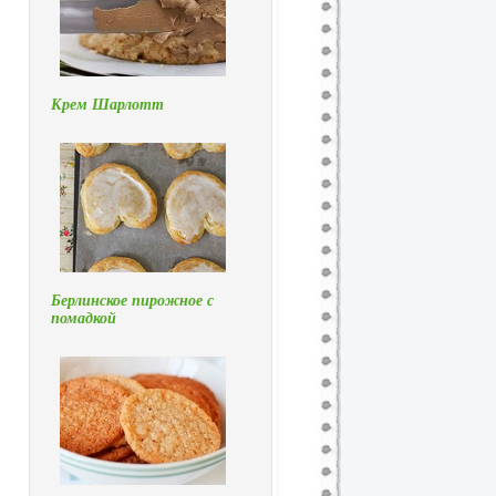
Крем Шарлотт
Берлинское пирожное с
помадкой