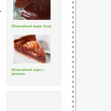
ь
Шоколадный торт Захер
Шоколадный пирог с
грушами