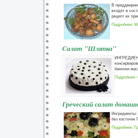
В преддверии
входят в сос
рецепт их при
Подробнее: 
Салат "Шляпка"
ИНГРЕДИЕНТЫ
консервиров
баночки мас
Подробнее: 
Греческий салат домаш
Ингредиенты:
без косточек
Подробнее: Г