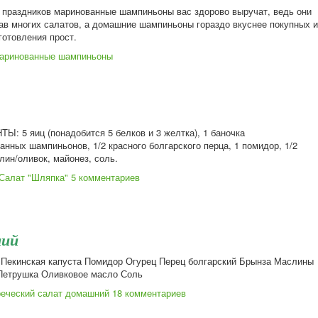
 праздников маринованные шампиньоны вас здорово выручат, ведь они
тав многих салатов, а домашние шампиньоны гораздо вкуснее покупных и
готовления прост.
Маринованные шампиньоны
: 5 яиц (понадобится 5 белков и 3 желтка), 1 баночка
анных шампиньонов, 1/2 красного болгарского перца, 1 помидор, 1/2
лин/оливок, майонез, соль.
Салат "Шляпка"
5 комментариев
ний
 Пекинская капуста Помидор Огурец Перец болгарский Брынза Маслины
 Петрушка Оливковое масло Соль
реческий салат домашний
18 комментариев