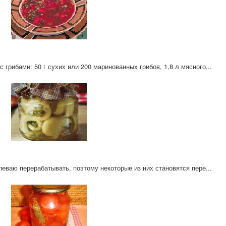
грибами: 50 г сухих или 200 маринованных грибов, 1,8 л мясного...
певаю перерабатывать, поэтому некоторые из них становятся пере...