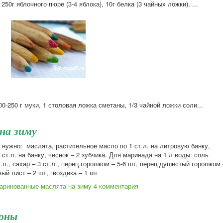
50г яблочного пюре (3-4 яблока), 10г белка (3 чайных ложки), ...
0-250 г муки, 1 столовая ложка сметаны, 1/3 чайной ложки соли...
на зиму
 нужно: маслята, растительное масло по 1 ст.л. на литровую банку,
 ст.л. на банку, чеснок – 2 зубчика. Для маринада на 1 л воды: соль
т.л., сахар – 3 ст.л., перец горошком – 5-6 шт, перец душистый горошком 
вый лист – 2 шт, гвоздика – 1 шт
аринованные маслята на зиму
4 комментария
оны