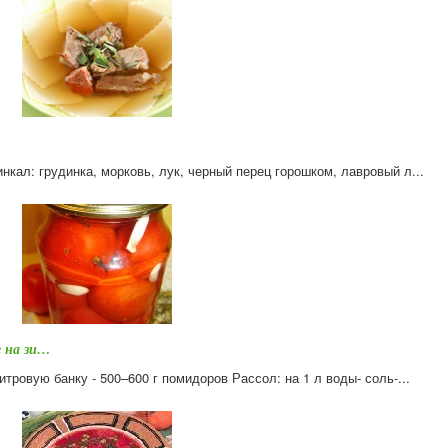
нкал: грудинка, морковь, лук, черный перец горошком, лавровый л...
е на зи…
тровую банку - 500–600 г помидоров Рассол: на 1 л воды- соль-...