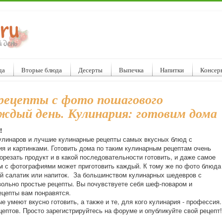
да
Вторые блюда
Десерты
Выпечка
Напитки
Консер
рецепты с фото пошагового
ждый день. Кулинария: готовим дома
!
улинаров и лучшие кулинарные рецепты самых вкусных блюд с
я и картинками. Готовить дома по таким кулинарным рецептам очень
порезать продукт и в какой последовательности готовить, и даже самое
м с фотографиями может приготовить каждый. К тому же по фото блюда
й салатик или напиток. За большинством кулинарных шедевров с
ольно простые рецепты. Вы почувствуете себя шеф-поваром и
ецепты вам понравятся.
е умеют вкусно готовить, а также и те, для кого кулинария - профессия.
ептов. Просто зарегистрируйтесь на форуме и опубликуйте свой рецепт!