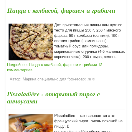
Пицца с колбасой, фаршем и грибами
Для приготовления пиццы нам нужно:
тесто для пиццы 250 г, 250 г мясного
фарша, 50 г колбасы (солями), 150 г
свежих грибов (шампиньоны),
томатный соус или помидоры,
маринованные огурчики (4-5 маленьких
корнишончика), 200 г сыра, зелень.
Подробнее: Пицца с колбасой, фаршем и грибами
12
комментариев
Автор:
Марина специально для foto-recepti.ru ©
Pissaladière - открытый пирог с
анчоусами
Pissaladière – так называется этот
французский пирог, очень похожий на
пиццу. В
состав pissaladière обязательно