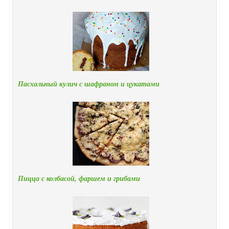
Пасхальный кулич с шафраном и цукатами
Пицца с колбасой, фаршем и грибами