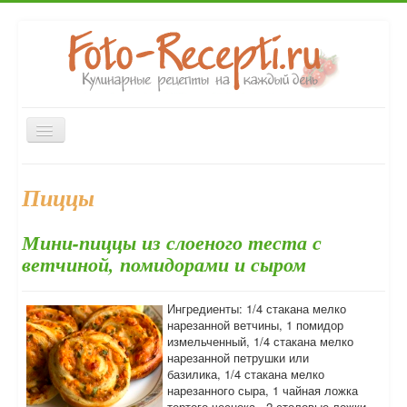
Включить/
выключить
навигацию
Главная
Закуски
Первые блюда
Вторые блюда
Пиццы
Десерты
Напитки
Консервирование
Выпечка
Мини-пиццы из слоеного теста с
Форум
ветчиной, помидорами и сыром
Ингредиенты: 1/4 стакана мелко
нарезанной ветчины, 1 помидор
измельченный, 1/4 стакана мелко
нарезанной петрушки или
базилика, 1/4 стакана мелко
нарезанного сыра, 1 чайная ложка
тертого чеснока , 2 столовые ложки