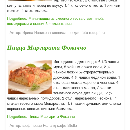
кетчупа, соль и перец по вкусу, 1/4 кг слоеного теста, 1 яичный
желток, 1 ст.л. молока.
Подробнее: Мини-пиццы из слоеного теста с ветчиной,
помидорами и сыром
3 комментария
Автор:
Ирина Новикова специально для foto-recepti.ru
Пицца Маргарита Фокаччо
Ингредиенты для пиццы: 6 1/3 чашки
муки, 5 чайных ложек соли, 2 ½
чайной ложки быстрорастворимых
дрожжей, 4 ¾ чашки ледяной воды, 1
столовая ложка жареного чеснока. 6
ст.л. оливкового масла, 2 чашки
томатного соуса для пиццы, 2 ½
чашки нарезанных помидоров, 2 ст.л. нарезанного чеснока, 1
стакан тертого сыра Моцарелла, 1/3 чашки цельных или слегка
порванных свежих листьев базилика.
Подробнее: Пицца Маргарита Фокаччо
Автор:
шеф-повар Роланд кафе Stella