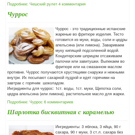
Подробнее: Чешский рулет
4 комментария
Чуррос
Чуррос - это традиционные испанские
жареные во фритюре изделия. Тесто
готовится из муки, воды, соли и цедры
апельсина (или лимона). Завариваем
муку кипящей подсоленной водой.
Кондитерским шприцом отсаживаем
палочки или завитушки. Выпекаем во
фритюре или на смазанном маслом
противне. Чуррос получаются хрустящими снаружи и нежными
внутри. Их посыпают сахарной пудрой и едят горячими на
завтрак с горячим шоколадом.
Ингридиенты для чуррос: 1ст. воды, 1ст. муки, Щепотка соли,
цедра апельсина (или лимона), растительное масло для жарки.
Подробнее: Чуррос
6 комментариев
Шарлотка бисквитная с карамелью
Ингредиенты: 3 яблока, 3 яйца, 90 г
сахара, 90 г муки, 3 ст.л. сахара без