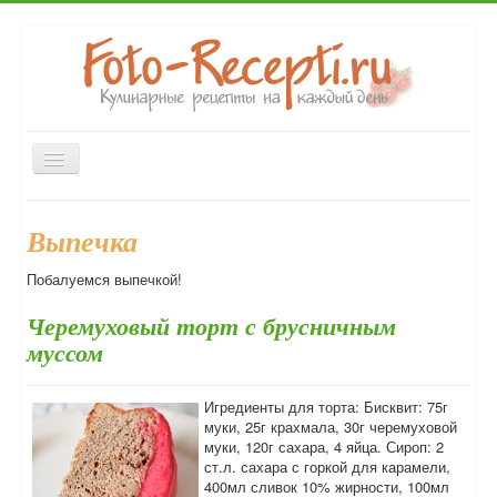
Включить/
выключить
навигацию
Главная
Закуски
Первые блюда
Вторые блюда
Выпечка
Десерты
Напитки
Консервирование
Выпечка
Побалуемся выпечкой!
Форум
Черемуховый торт с брусничным
муссом
Игредиенты для торта: Бисквит: 75г
муки, 25г крахмала, 30г черемуховой
муки, 120г сахара, 4 яйца. Сироп: 2
ст.л. сахара с горкой для карамели,
400мл сливок 10% жирности, 100мл