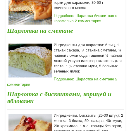
горки для карамели, 30-50 г
сливочного масла
Подробнее: Шарлотка бисквитная с
карамелью
2 комментария
Шарлотка на сметане
Ингредиенты для шарлотки: 6 яиц, 1
стакан сахара, ¼ стакана сметаны, ¾
чайной ложки соды гашеной ½ чайной
ложкой уксуса или разрыхлитель для
теста, 1 ½ стакана муки, 5 больших
зеленых яблок
Подробнее: Шарлотка на сметане
2
комментария
Шарлотка с бисквитами, корицей и
яблоками
Ингредиенты. Бисквиты (25-30 штук): 2
желтка, 3 белка, 50г сахара, 40г муки,
20г крахмала, 1 ч.л. корицы без горки,
сахарная пудра с корицей для