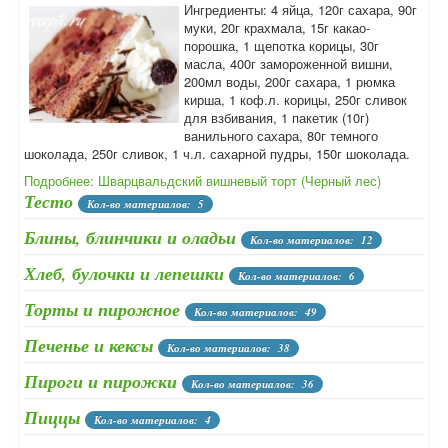
Ингредиенты: 4 яйца, 120г сахара, 90г
муки, 20г крахмала, 15г какао-
порошка, 1 щепотка корицы, 30г
масла, 400г замороженной вишни,
200мл воды, 200г сахара, 1 рюмка
кирша, 1 коф.л. корицы, 250г сливок
для взбивания, 1 пакетик (10г)
ванильного сахара, 80г темного
шоколада, 250г сливок, 1 ч.л. сахарной пудры, 150г шоколада.
Подробнее: Шварцвальдский вишневый торт (Черный лес)
Тесто
Кол-во материалов: 5
Блины, блинчики и оладьи
Кол-во материалов: 12
Хлеб, булочки и лепешки
Кол-во материалов: 6
Торты и пирожное
Кол-во материалов: 49
Печенье и кексы
Кол-во материалов: 38
Пироги и пирожки
Кол-во материалов: 36
Пиццы
Кол-во материалов: 4