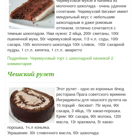
черемуховой мукой и начинка из
молочного шоколада - очень удачное
сочетание. Черемуховй бисквит имеет
миндальный вкус с небольшим
шоколадным и даже ромовым
оттенком, отлично сочетается с
темным шоколадом. Нам нужно: 2 яйца, 200г сметаны, 100г
пшеничной муки, 50г черемуховой муки, 1\3 ч.л. соды, 100г
сахара, 100г молочного шоколада 100г сливок, 100г сахарной
пудры, 1 ст.л. кипятка, 1 ст.л. амаретто
Подробнее: Черемуховый торт с шоколадной начинкой
2
комментария
Чешский рулет
Этот рулет - одно из коронных блюд
ресторана Прага советского времени.
Ингридиенты для чешского рулета на
10 порций - бисквит: 75г муки, 90г
сахара, 3 яйца, 15г какао-порошка.
Крем: 90г сахара, 90г молока, 120г
масла, 13г крахмала, 5г какао-
порошка, 1ч.л коньяка.
Украшение: 30г сливочного масла, 50г шоколада.