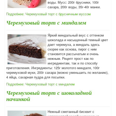
воды. Мусс: 200г брусники, 100г
сахара, 200г воды, 35г-40г манки.
Подробнее: Черемуховый торт с брусничным муссом
Черемуховый торт с миндалем
Яркий миндальный вкус с оттенком
шоколада и насыщенный темный цвет
дает черемуха, а миндаль здесь
скорее как основа, пирог с ним
становится рассычатым и очень
нежным. Рецепт прост как по
ингредиентам, так и по способу
приготовления. Ингредиенты: 125г молотого миндаля, 100г
черемуховой муки, 200г сахара (можно уменьшить по желанию),
4 яйца, сахарная пудра для посыпки.
Подробнее: Черемуховый торт с миндалем
Черемуховый торт с шоколадной
начинкой
Нежный сметанный бисквит с