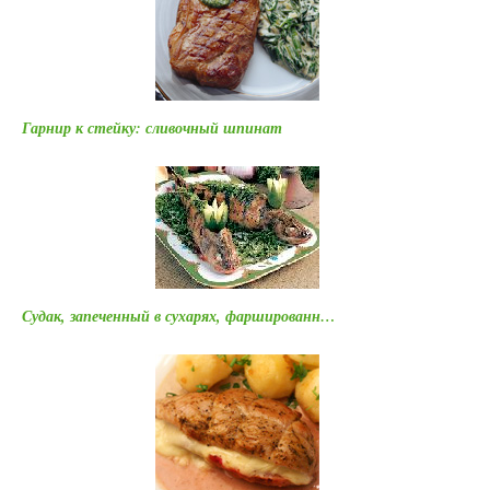
Гарнир к стейку: сливочный шпинат
Судак, запеченный в сухарях, фаршированн…