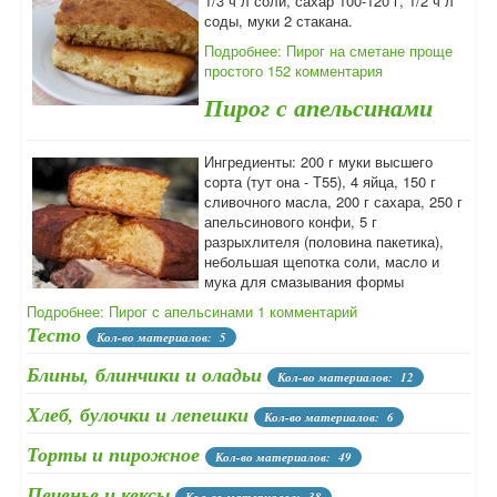
1/3 ч л соли, сахар 100-120 г, 1/2 ч л
соды, муки 2 стакана.
Подробнее: Пирог на сметане проще
простого
152 комментария
Пирог с апельсинами
Ингредиенты: 200 г муки высшего
сорта (тут она - Т55), 4 яйца, 150 г
сливочного масла, 200 г сахара, 250 г
апельсинового конфи, 5 г
разрыхлителя (половина пакетика),
небольшая щепотка соли, масло и
мука для смазывания формы
Подробнее: Пирог с апельсинами
1 комментарий
Тесто
Кол-во материалов: 5
Блины, блинчики и оладьи
Кол-во материалов: 12
Хлеб, булочки и лепешки
Кол-во материалов: 6
Торты и пирожное
Кол-во материалов: 49
Печенье и кексы