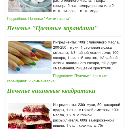
растопленного масла, 1 коф.л.
корицы, 2 ч.л. флердоранжа или 2
ст.л. ликера, 1 ст.л. меда.
Подробнее: Печенье "Рожки газели"
Печенье "Цветные карандаши"
Ингредиенты: 100г сливочного масла,
200-250 г муки, 1 столовая ложка
сметаны, 1/3 чайной ложки соли, 100г
сахара, 1 яичный желток, 1/2 чайной
ложки ванильного сахара, яйцо для
смазывания, пищевые красители.
Подробнее: Печенье "Цветные
карандаши"
2 комментария
Печенье вишневые квадратики
Ингредиенты: 230г муки, 50г сахарной
пудры, 1 ст.л. с горкой сметаны, 100г
масла, 1 ч.л. с горкой
разрыхлителя,
600г замороженной
вишни,
1 ст.л. крахмала,
75г