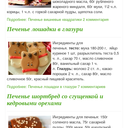
шоколадного масла,
60г рубленого
жареного миндаля, 60г муки, 1\2 ч.л.
корицы, 1 ч.л. с горкой сахарной пудры, щепотка соли.
Подробнее: Печенье вишневые квадратики
2 комментария
Печенье лошадки в глазури
Ингредиенты для
печенья.
тесто:
мука 180-200 г, яйцо
куриное 1 шт, разрыхлитель теста 0,5
ч. л., сахар 70 г, масло сливочное
80г, ванильный сахар 1 ч.
л.
Глазурь:
молоко 2 ст. л., какао-
порошок 2 ч. л., сахар 80г, масло
сливочное 50г, красный пищевой краситель.
Подробнее: Печенье лошадки в глазури
7 комментариев
Печенье шортбред со сгущенкой и
кедровыми орехами
Ингредиенты для печенья: 150г
соленого масла, 75г сахарной
пудры, 200г муки, 50г кукурузной