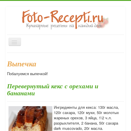
Включить/
выключить
навигацию
Главная
Закуски
Первые блюда
Вторые блюда
Выпечка
Десерты
Напитки
Консервирование
Выпечка
Побалуемся выпечкой!
Форум
Перевернутый кекс с орехами и
бананами
Ингредиенты для кекса: 130г масла,
120г сахара, 120г муки, 50г молотых
жареных орехов, 3 яйца, 1\2 ч.л.
разрыхлителя, 2 банана, 50г сахара
dark muscovado, 20г масла.