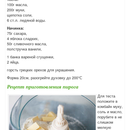
100г масла,
200г муки,
щепотка соли,
6 ст.л. ледяной воды.
Начинка:
75г сахара,
4 яблока сладких,
50г сливочного масла,
полстручка ванили,
1 банка вареной сгущенки,
2 яйца.
горсть грецких орехов для украшения.
Форма 20см, разогрейте духовку до 200°С
Рецепт приготовления пирога
Для теста
положите в
комбайн муку,
соль и масло,
порубите в не
слишком
мелкую