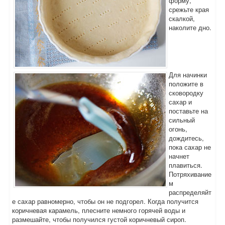
форму,
срежьте края
скалкой,
наколите дно.
Для начинки
положите в
сковородку
сахар и
поставьте на
сильный
огонь,
дождитесь,
пока сахар не
начнет
плавиться.
Потряхивание
м
распределяйт
е сахар равномерно, чтобы он не подгорел. Когда получится
коричневая карамель, плесните немного горячей воды и
размешайте, чтобы получился густой коричневый сироп.