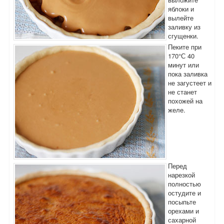
яблоки и
вылейте
заливку из
сгущенки.
Пеките при
170°С 40
минут или
пока заливка
не загустеет и
не станет
похожей на
желе.
Перед
нарезкой
полностью
остудите и
посыпьте
орехами и
сахарной