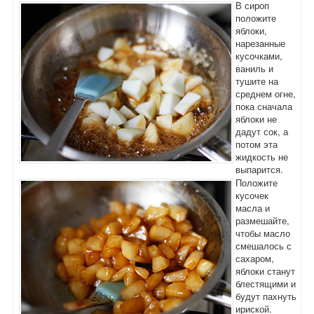
В сироп
положите
яблоки,
нарезанные
кусочками,
ваниль и
тушите на
среднем огне,
пока сначала
яблоки не
дадут сок, а
потом эта
жидкость не
выпарится.
Положите
кусочек
масла и
размешайте,
чтобы масло
смешалось с
сахаром,
яблоки станут
блестящими и
будут пахнуть
ириской.