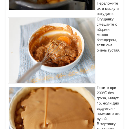
Переложите
их в миску и
остудите.
Сгущенку
смешайте с
яйцами,
можно
блендером,
если она
очень густая.
Пеките при
200°С без
груза, минут
15, если дно
вздуется -
прижмите его
рукой.
В тартинку
выложите