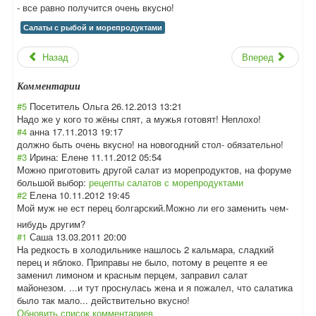
- все равно получится очень вкусно!
Салаты с рыбой и морепродуктами
Назад
Вперед
Комментарии
#5
Посетитель Ольга
26.12.2013 13:21
Надо же у кого то жёны спят, а мужья готовят! Неплохо!
#4
анна
17.11.2013 19:17
должно быть очень вкусно! на новогодний стол- обязательно!
#3
Ирина: Елене
11.11.2012 05:54
Можно приготовить другой салат из морепродуктов, на форуме
большой выбор:
рецепты салатов с морепродуктами
#2
Елена
10.11.2012 19:45
Мой муж не ест перец болгарский.Можн
о ли его заменить чем-
нибудь другим?
#1
Саша
13.03.2011 20:00
На редкость в холодильнике нашлось 2 кальмара, сладкий
перец и яблоко. Приправы не было, потому в рецепте я ее
заменил лимоном и красным перцем, заправил салат
майонезом. ...и тут проснулась жена и я пожалел, что салатика
было так мало... действительно вкусно!
Обновить список комментариев