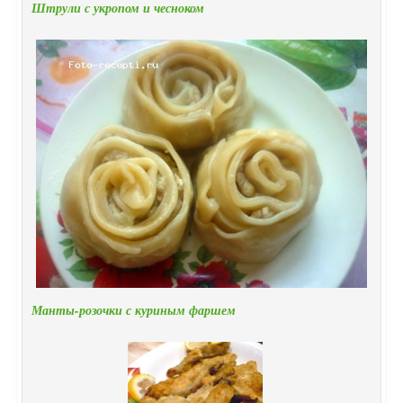
Штрули с укропом и чесноком
Манты-розочки с куриным фаршем