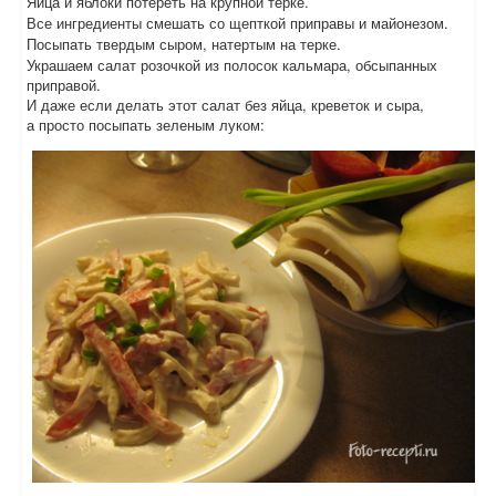
Яйца и яблоки потереть на крупной терке.
Все ингредиенты смешать со щепткой приправы и майонезом.
Посыпать твердым сыром, натертым на терке.
Украшаем салат розочкой из полосок кальмара, обсыпанных
приправой.
И даже если делать этот салат без яйца, креветок и сыра,
а просто посыпать зеленым луком: