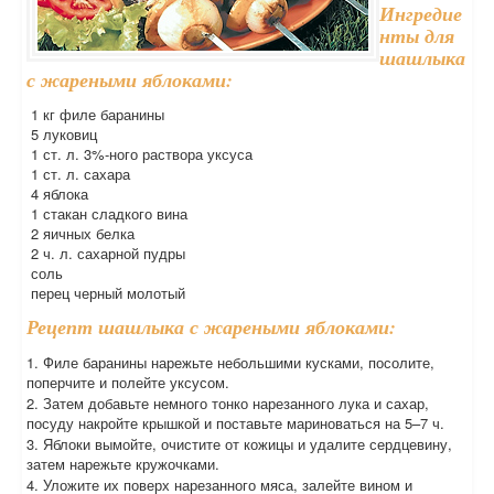
Ингредие
нты для
шашлыка
с жареными яблоками:
1 кг филе баранины
5 луковиц
1 ст. л. 3%-ного раствора уксуса
1 ст. л. сахара
4 яблока
1 стакан сладкого вина
2 яичных белка
2 ч. л. сахарной пудры
соль
перец черный молотый
Рецепт шашлыка с жареными яблоками:
1. Филе баранины нарежьте небольшими кусками, посолите,
поперчите и полейте уксусом.
2. Затем добавьте немного тонко нарезанного лука и сахар,
посуду накройте крышкой и поставьте мариноваться на 5–7 ч.
3. Яблоки вымойте, очистите от кожицы и удалите сердцевину,
затем нарежьте кружочками.
4. Уложите их поверх нарезанного мяса, залейте вином и