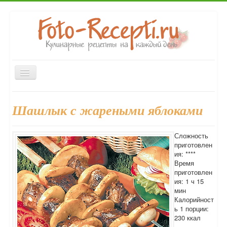
Включить/
выключить
навигацию
Главная
Закуски
Первые блюда
Вторые блюда
Шашлык с жареными яблоками
Десерты
Выпечка
Напитки
Консервирование
Форум
Сложность
приготовлен
ия: ****
Время
приготовлен
ия: 1 ч 15
мин
Калорийност
ь 1 порции:
230 ккал