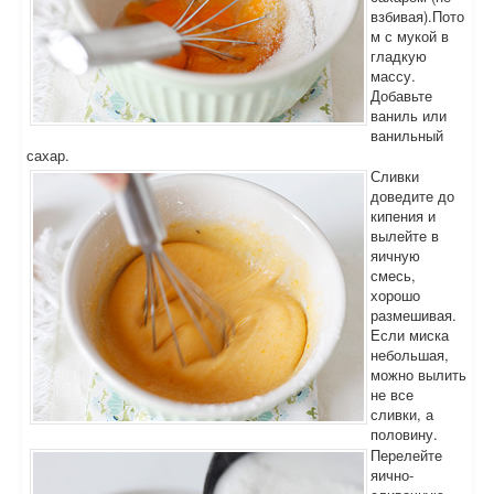
взбивая).Пото
м с мукой в
гладкую
массу.
Добавьте
ваниль или
ванильный
сахар.
Сливки
доведите до
кипения и
вылейте в
яичную
смесь,
хорошо
размешивая.
Если миска
небольшая,
можно вылить
не все
сливки, а
половину.
Перелейте
яично-