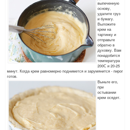
выпеченную
основу,
удалите груз
и бумагу.
Выложите
крем на
тартинку и
отправьте
обратно в
духовку. Вам
понадобится
температура
200С и 20-25
минут. Когда крем равномерно поднимется и зарумянится - пирог
готов.
Выньте его,
при
остывании
крем осядет.