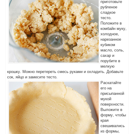
приготовьте
рубленое
сладкое
тесто.
Положите в
комбайн муку,
холодное,
нарезанное
кубиком
масло, соль,
сахар и
порубите в
мелкую
крошку. Можно перетереть смесь руками и охладить. Добавьте
сок, яйцо и замесите тесто.
Раскатайте
его на
присыпанной
мукой
поверхности.
Выложите в
форму, чтобы
края
свешивались
из формы,