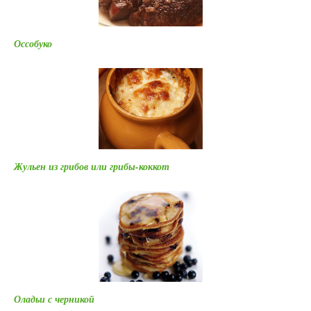
Оссобуко
Жульен из грибов или грибы-коккот
Оладьи с черникой