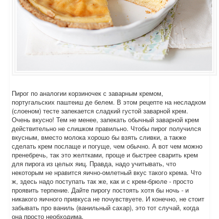
Пирог по аналогии корзиночек с заварным кремом,
португальских паштеиш де белем. В этом рецепте на несладком
(слоеном) тесте запекается сладкий густой заварной крем.
Очень вкусно! Тем не менее, запекать обычный заварной крем
действительно не слишком правильно. Чтобы пирог получился
вкусным, вместо молока хорошо бы взять сливки, а также
сделать крем послаще и погуще, чем обычно. А вот чем можно
пренебречь, так это желтками, проще и быстрее сварить крем
для пирога из целых яиц. Правда, надо учитывать, что
некоторым не нравится яично-омлетный вкус такого крема. Что
ж, здесь надо поступать так же, как и с крем-брюле - просто
проявить терпение. Дайте пирогу постоять хотя бы ночь - и
никакого яичного привкуса не почувствуете. И конечно, не стоит
забывать про ваниль (ванильный сахар), это тот случай, когда
она просто необходима.