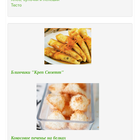
Тесто
Блинчики "Креп Сюзетт"
Кокосовое печенье на белках