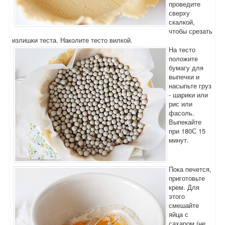
проведите
сверху
скалкой,
чтобы срезать
излишки теста. Наколите тесто вилкой.
На тесто
положите
бумагу для
выпечки и
насыпьте груз
- шарики или
рис или
фасоль.
Выпекайте
при 180С 15
минут.
Пока печется,
приготовьте
крем. Для
этого
смешайте
яйца с
сахаром (не