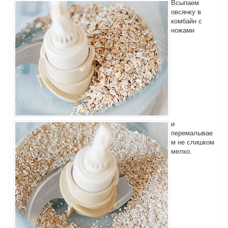
Всыпаем
овсянку в
комбайн с
ножами
и
перемалывае
м не слишком
мелко.