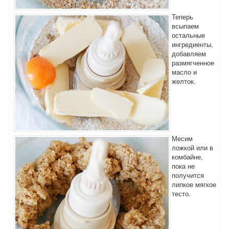
Теперь
всыпаем
остальные
ингредиенты,
добавляем
размягченное
масло и
желток.
Месим
ложкой или в
комбайне,
пока не
получится
липкое мягкое
тесто.