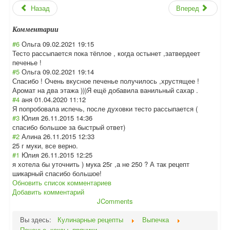
Назад
Вперед
Комментарии
#6
Ольга
09.02.2021 19:15
Тесто рассыпается пока тёплое , когда остынет ,затвердеет
печенье !
#5
Ольга
09.02.2021 19:14
Спасибо ! Очень вкусное печенье получилось ,хрустящее !
Аромат на два этажа )))Я ещё добавила ванильный сахар .
#4
аня
01.04.2020 11:12
Я попробовала испечь, после духовки тесто рассыпается (
#3
Юлия
26.11.2015 14:36
спасибо большое за быстрый ответ)
#2
Алина
26.11.2015 12:33
25 г муки, все верно.
#1
Юлия
26.11.2015 12:25
я хотела бы уточнить ) мука 25г ,а не 250 ? А так рецепт
шикарный спасибо большое!
Обновить список комментариев
Добавить комментарий
JComments
Вы здесь:
Кулинарные рецепты
Выпечка
Печенье, кексы, пряники