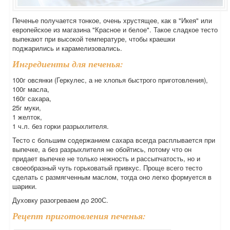
Печенье получается тонкое, очень хрустящее, как в "Икея" или
европейское из магазина "Красное и белое". Такое сладкое тесто
выпекают при высокой температуре, чтобы краешки
поджарились и карамелизовались.
Ингредиенты для печенья:
100г овсянки (Геркулес, а не хлопья быстрого приготовления),
100г масла,
160г сахара,
25г муки,
1 желток,
1 ч.л. без горки разрыхлителя.
Тесто с большим содержанием сахара всегда расплывается при
выпечке, а без разрыхлителя не обойтись, потому что он
придает выпечке не только нежность и рассыпчатость, но и
своеобразный чуть горьковатый привкус. Проще всего тесто
сделать с размягченным маслом, тогда оно легко формуется в
шарики.
Духовку разогреваем до 200С.
Рецепт приготовления печенья: