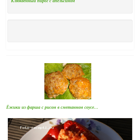
Клюквенный пирог с апельсином
Ёжики из фарша с рисом в сметанном соусе…