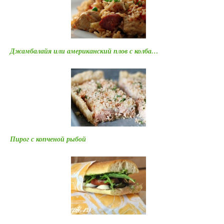
Джамбалайя или американский плов с колба…
Пирог с копченой рыбой