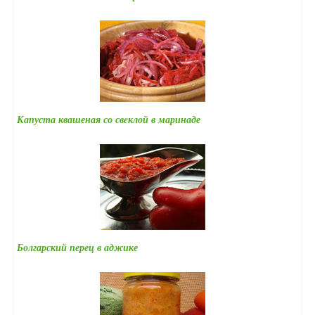
Капуста квашеная со свeклой в маринаде
Болгарский перец в аджике