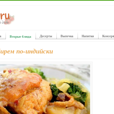
а
Десерты
Выпечка
Напитки
Консер
Вторые блюда
бирем по-индийски