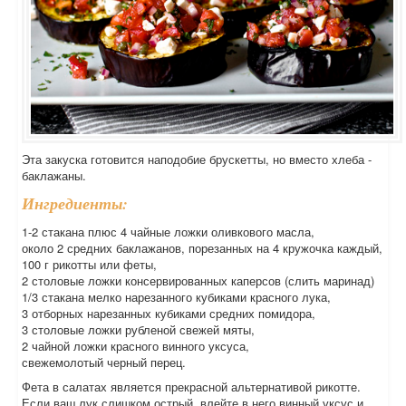
Эта закуска готовится наподобие брускетты, но вместо хлеба -
баклажаны.
Ингредиенты:
1-2 стакана плюс 4 чайные ложки оливкового масла,
около 2 средних баклажанов, порезанных на 4 кружочка каждый,
100 г рикотты или феты,
2 столовые ложки консервированных каперсов (слить маринад)
1/3 стакана мелко нарезанного кубиками красного лука,
3 отборных нарезанных кубиками средних помидора,
3 столовые ложки рубленой свежей мяты,
2 чайной ложки красного винного уксуса,
свежемолотый черный перец.
Фета в салатах является прекрасной альтернативой рикотте.
Если ваш лук слишком острый, влейте в него винный уксус и