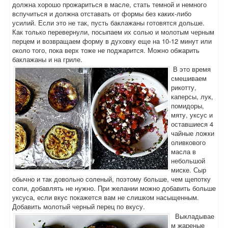
должна хорошо прожариться в масле, стать темной и немного
вспучиться и должна отставать от формы без каких-либо
усилий. Если это не так, пусть баклажаны готовятся дольше.
Как только перевернули, посыпаем их солью и молотым черным
перцем и возвращаем форму в духовку еще на 10-12 минут или
около того, пока верх тоже не поджарится. Можно обжарить
баклажаны и на гриле.
В это время
смешиваем
рикотту,
каперсы, лук,
помидоры,
мяту, уксус и
оставшиеся 4
чайные ложки
оливкового
масла в
небольшой
миске. Сыр
обычно и так довольно соленый, поэтому больше, чем щепотку
соли, добавлять не нужно. При желании можно добавить больше
уксуса, если вкус покажется вам не слишком насыщенным.
Добавить молотый черный перец по вкусу.
Выкладывае
м жареные