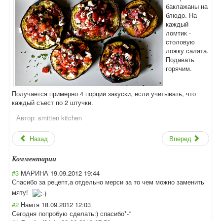
баклажаны на
блюдо. На
каждый
ломтик -
столовую
ложку салата.
Подавать
горячим.
Получается примерно 4 порции закуски, если учитывать, что
каждый съест по 2 штучки.
Автор:
smitten kitchen
Назад
Вперед
Комментарии
#3
МАРИНА
19.09.2012 19:44
Спасибо за рецепт,а отдельно мерси за то чем можно заменить
мяту!
#2
Намтя
18.09.2012 12:03
Сегодня попробую сделать:) спасибо*-*