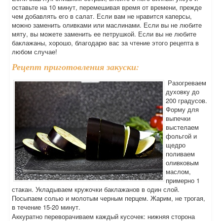
оставьте на 10 минут, перемешивая время от времени, прежде
чем добавлять его в салат. Если вам не нравится каперсы,
можно заменить оливками или маслинами. Если вы не любите
мяту, вы можете заменить ее петрушкой. Если вы не любите
баклажаны, хорошо, благодарю вас за чтение этого рецепта в
любом случае!
Рецепт приготовления закуски:
Разогреваем
духовку до
200 градусов.
Форму для
выпечки
выстелаем
фольгой и
щедро
поливаем
оливковым
маслом,
примерно 1
стакан. Укладываем кружочки баклажанов в один слой.
Посыпаем солью и молотым черным перцем. Жарим, не трогая,
в течение 15-20 минут.
Аккуратно переворачиваем каждый кусочек: нижняя сторона