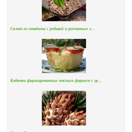
Салат из говядины с редькой и репчатым л…
Кабачки фаршированные мясным фаршем с гр…