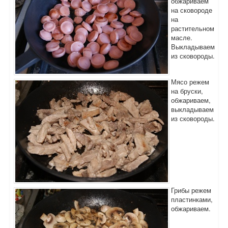
обжариваем
на сковороде
на
растительном
масле.
Выкладываем
из сковороды.
Мясо режем
на бруски,
обжариваем,
выкладываем
из сковороды.
Грибы режем
пластинками,
обжариваем.