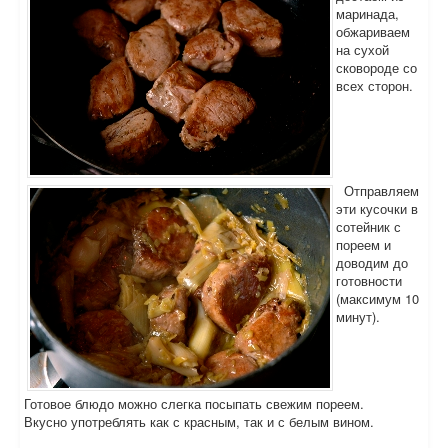
маринада,
обжариваем
на сухой
сковороде со
всех сторон.
Отправляем
эти кусочки в
сотейник с
пореем и
доводим до
готовности
(максимум 10
минут).
Готовое блюдо можно слегка посыпать свежим пореем.
Вкусно употреблять как с красным, так и с белым вином.