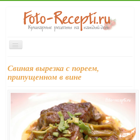
Включить/
выключить
навигацию
Главная
Закуски
Первые блюда
Вторые блюда
Свиная вырезка с пореем,
Десерты
Выпечка
Напитки
Консервирование
припущенном в вине
Форум