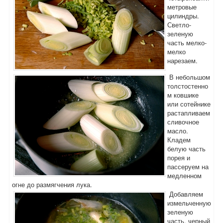
метровые
цилиндры.
Светло-
зеленую
часть мелко-
мелко
нарезаем.
В небольшом
толстостенно
м ковшике
или сотейнике
растапливаем
сливочное
масло.
Кладем
белую часть
порея и
пассеруем на
медленном
огне до размягчения лука.
Добавляем
измельченную
зеленую
часть, черный