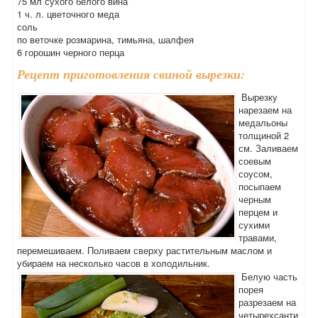
75 мл сухого белого вина
1 ч. л. цветочного меда
соль
по веточке розмарина, тимьяна, шалфея
6 горошин черного перца
Рецепт приготовления свиной вырезки:
Вырезку
нарезаем на
медальоны
толщиной 2
см. Заливаем
соевым
соусом,
посыпаем
черным
перцем и
сухими
травами,
перемешиваем. Поливаем сверху растительным маслом и
убираем на несколько часов в холодильник.
Белую часть
порея
разрезаем на
четырехсанти