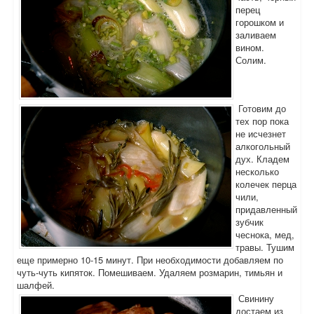
перец
горошком и
заливаем
вином.
Солим.
Готовим до
тех пор пока
не исчезнет
алкогольный
дух. Кладем
несколько
колечек перца
чили,
придавленный
зубчик
чеснока, мед,
травы. Тушим
еще примерно 10-15 минут. При необходимости добавляем по
чуть-чуть кипяток. Помешиваем. Удаляем розмарин, тимьян и
шалфей.
Свинину
достаем из