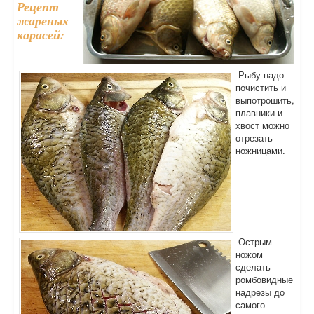
Рецепт
жареных
карасей:
Рыбу надо
почистить и
выпотрошить,
плавники и
хвост можно
отрезать
ножницами.
Острым
ножом
сделать
ромбовидные
надрезы до
самого