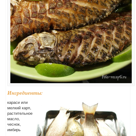
Ингредиенты:
караси или
мелкий карп,
растительное
масло,
чеснок,
имбирь