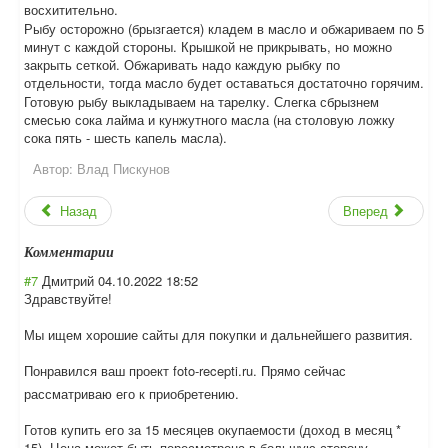
восхитительно.
Рыбу осторожно (брызгается) кладем в масло и обжариваем по 5
минут с каждой стороны. Крышкой не прикрывать, но можно
закрыть сеткой. Обжаривать надо каждую рыбку по
отдельности, тогда масло будет оставаться достаточно горячим.
Готовую рыбу выкладываем на тарелку. Слегка сбрызнем
смесью сока лайма и кунжутного масла (на столовую ложку
сока пять - шесть капель масла).
Автор:
Влад Пискунов
Назад
Вперед
Комментарии
#7
Дмитрий
04.10.2022 18:52
Здравствуйте!
Мы ищем хорошие сайты для покупки и дальнейшего развития.
Понравился ваш проект foto-recepti.ru
. Прямо сейчас
рассматриваю его к приобретению.
Готов купить его за 15 месяцев окупаемости (доход в месяц *
15). Цена может быть пересмотрена в большую сторону.