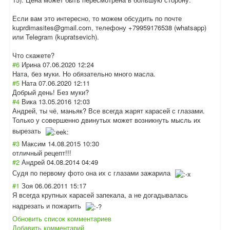
Если вам это интересно, то можем обсудить по почте
kuprdimasites@gmail.com, телефону +79959176538 (whatsapp)
или Telegram (kupratsevich).
Что скажете?
#6
Ирина
07.06.2020 12:24
Ната, без муки. Но обязательно много масла.
#5
Ната
07.06.2020 12:11
Добрый день! Без муки?
#4
Вика
13.05.2016 12:03
Андрей, ты чё, маньяк? Все всегда жарят карасей с глазами.
Только у совершенно двинутых может возникнуть мысль их
вырезать
#3
Максим
14.08.2015 10:30
отличный рецепт!!!
#2
Андрей
04.08.2014 04:49
Судя по первому фото она их с глазами зажарила
#1
Зоя
06.06.2011 15:17
Я всегда крупных карасей запекала, а не догадывалась
надрезать и пожарить
Обновить список комментариев
Добавить комментарий