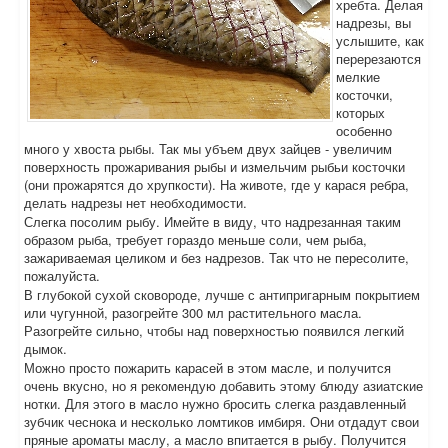
хребта. Делая
надрезы, вы
услышите, как
перерезаются
мелкие
косточки,
которых
особенно
много у хвоста рыбы. Так мы убъем двух зайцев - увеличим
поверхность прожаривания рыбы и измельчим рыбьи косточки
(они прожарятся до хрупкости). На животе, где у карася ребра,
делать надрезы нет необходимости.
Слегка посолим рыбу. Имейте в виду, что надрезанная таким
образом рыба, требует гораздо меньше соли, чем рыба,
зажариваемая целиком и без надрезов. Так что не пересолите,
пожалуйста.
В глубокой сухой сковороде, лучше с антипригарным покрытием
или чугунной, разогрейте 300 мл растительного масла.
Разогрейте сильно, чтобы над поверхностью появился легкий
дымок.
Можно просто пожарить карасей в этом масле, и получится
очень вкусно, но я рекомендую добавить этому блюду азиатские
нотки. Для этого в масло нужно бросить слегка раздавленный
зубчик чеснока и несколько ломтиков имбиря. Они отдадут свои
пряные ароматы маслу, а масло впитается в рыбу. Получится