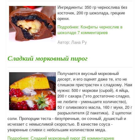
Ингредиенты: 350 гр чернослива без
косточек, 200 гр шоколада, грецкие
орехи.
Подробнее: Конфеты чернослив в
шоколаде
7 комментариев
Автор:
Лана Ру
Сладкий морковный пирог
Получается вкусный морковный
десерт, и его оценят даже те, кто не
слишком пристрастен к сладкому. Нам
нужно: 500 г моркови (сырой), 4 яйца,
200 г сахара (*это достаточно сладко,
не любите - уменьшите количество),
50 г оливкового масла, 160 г муки, 20 г
разрыхлителя (2 пакетика), 2 щепотки
соли. Пропорции теста - безупречные, он сочный, душистый и
исчезает с немыслимой скоростью. В качестве соуса -
уваренные сливки с небольшим количеством меда.
Подробнее: Сладкий морковный пирог
25 комментариев