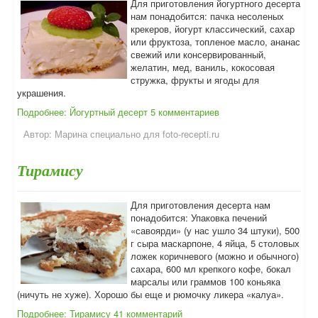
Для приготовления йогуртного десерта
нам понадобится: пачка несоленых
крекеров, йогурт классический, сахар
или фруктоза, топленое масло, ананас
свежий или консервированный,
желатин, мед, ваниль, кокосовая
стружка, фрукты и ягоды для
украшения.
Подробнее: Йогуртный десерт
5 комментариев
Автор:
Марина специально для foto-recepti.ru
Тирамису
Для приготовления десерта нам
понадобится: Упаковка печений
«савоярди» (у нас ушло 34 штуки), 500
г сыра маскарпоне, 4 яйца, 5 столовых
ложек коричневого (можно и обычного)
сахара, 600 мл крепкого кофе, бокал
марсалы или граммов 100 коньяка
(ничуть не хуже). Хорошо бы еще и рюмочку ликера «калуа».
Подробнее: Тирамису
41 комментарий