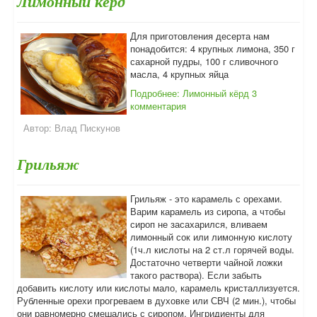
Лимонный кёрд
Для приготовления десерта нам
понадобится: 4 крупных лимона, 350 г
сахарной пудры, 100 г сливочного
масла, 4 крупных яйца
Подробнее: Лимонный кёрд
3
комментария
Автор:
Влад Пискунов
Грильяж
Грильяж - это карамель с орехами.
Варим карамель из сиропа, а чтобы
сироп не засахарился, вливаем
лимонный сок или лимонную кислоту
(1ч.л кислоты на 2 ст.л горячей воды.
Достаточно четверти чайной ложки
такого раствора). Если забыть
добавить кислоту или кислоты мало, карамель кристаллизуется.
Рубленные орехи прогреваем в духовке или СВЧ (2 мин.), чтобы
они равномерно смешались с сиропом. Ингридиенты для