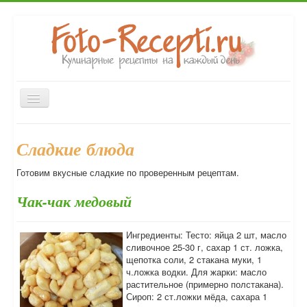
Включить/
выключить
навигацию
Главная
Закуски
Первые блюда
Вторые блюда
Сладкие блюда
Выпечка
Напитки
Консервирование
Десерты
Готовим вкусные сладкие по проверенным рецептам.
Форум
Чак-чак медовый
Ингредиенты: Тесто: яйца 2 шт, масло
сливочное 25-30 г, сахар 1 ст. ложка,
щепотка соли, 2 стакана муки, 1
ч.ложка водки. Для жарки: масло
растительное (примерно полстакана).
Сироп: 2 ст.ложки мёда, сахара 1