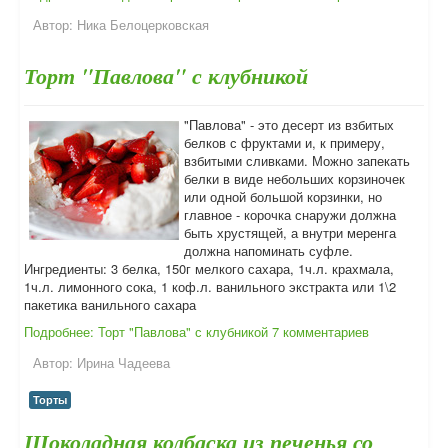
Автор:
Ника Белоцерковская
Торт "Павлова" с клубникой
"Павлова" - это десерт из взбитых
белков с фруктами и, к примеру,
взбитыми сливками. Можно запекать
белки в виде небольших корзиночек
или одной большой корзинки, но
главное - корочка снаружи должна
быть хрустящей, а внутри меренга
должна напоминать суфле.
Ингредиенты: 3 белка, 150г мелкого сахара, 1ч.л. крахмала,
1ч.л. лимонного сока, 1 коф.л. ванильного экстракта или 1\2
пакетика ванильного сахара
Подробнее: Торт "Павлова" с клубникой
7 комментариев
Автор:
Ирина Чадеева
Торты
Шоколадная колбаска из печенья со