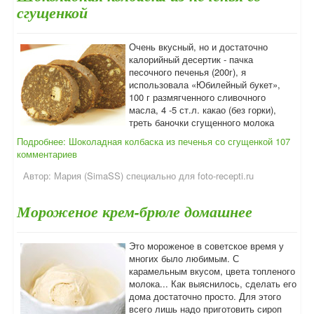
сгущенкой
Очень вкусный, но и достаточно
калорийный десертик - пачка
песочного печенья (200г), я
использовала «Юбилейный букет»,
100 г размягченного сливочного
масла, 4 -5 ст.л. какао (без горки),
треть баночки сгущенного молока
Подробнее: Шоколадная колбаска из печенья со сгущенкой
107
комментариев
Автор:
Мария (SimaSS) специально для foto-recepti.ru
Мороженое крем-брюле домашнее
Это мороженое в советское время у
многих было любимым. С
карамельным вкусом, цвета топленого
молока... Как выяснилось, сделать его
дома достаточно просто. Для этого
всего лишь надо приготовить сироп