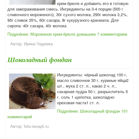
крем-брюле и добавить его в готовую
для замораживания смесь. Ингредиенты на 3-4 порции (500 г
сливочного мороженого), 30г сухого молока, 290г молока 3,2%,
95г сливок 35%, 60г сахара, 8г кукурузного крахмала. Для
сиропа: 40г сахара, 40г молока
Подробнее: Мороженое крем-брюле домашнее
7 комментариев
Автор:
Ирина Чадеева
Шоколадный фондан
Ингредиенты: чёрный шоколад 100 г,
масло сливочное 30 г, куриные яйца2
шт., мука 2 ст. л., какао 2 ч. л.,
сахарная пудра 50 г, разрыхлитель 5
г. соль 1 щепотка, шоколадно-
ореховая паста1 ст. л.
Подробнее: Шоколадный фондан
101
комментарий
Автор:
foto-recepti.ru