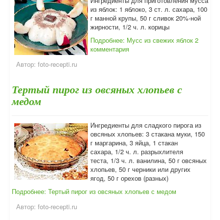
Ингредиенты для приготовления мусса
из яблок: 1 яблоко, 3 ст. л. сахара, 100
г манной крупы, 50 г сливок 20%-ной
жирности, 1/2 ч. л. корицы
Подробнее: Мусс из свежих яблок
2
комментария
Автор:
foto-recepti.ru
Тертый пирог из овсяных хлопьев с
медом
Ингредиенты для сладкого пирога из
овсяных хлопьев: 3 стакана муки, 150
г маргарина, 3 яйца, 1 стакан
сахара, 1/2 ч. л. разрыхлителя
теста, 1/3 ч. л. ванилина, 50 г овсяных
хлопьев, 50 г черники или других
ягод, 50 г орехов (разных)
Подробнее: Тертый пирог из овсяных хлопьев с медом
Автор:
foto-recepti.ru