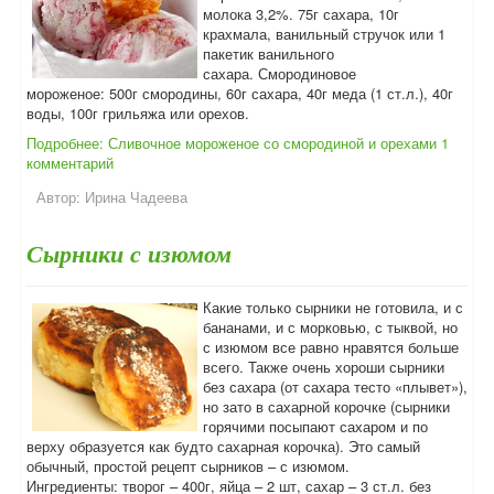
молока 3,2%. 75г сахара, 10г
крахмала, ванильный стручок или 1
пакетик ванильного
сахара. Смородиновое
мороженое: 500г смородины, 60г сахара, 40г меда (1 ст.л.), 40г
воды, 100г грильяжа или орехов.
Подробнее: Сливочное мороженое со смородиной и орехами
1
комментарий
Автор:
Ирина Чадеева
Сырники с изюмом
Какие только сырники не готовила, и с
бананами, и с морковью, с тыквой, но
с изюмом все равно нравятся больше
всего. Также очень хороши сырники
без сахара (от сахара тесто «плывет»),
но зато в сахарной корочке (сырники
горячими посыпают сахаром и по
верху образуется как будто сахарная корочка). Это самый
обычный, простой рецепт сырников – с изюмом.
Ингредиенты: творог – 400г, яйца – 2 шт, сахар – 3 ст.л. без