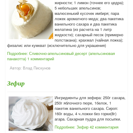
жирности; 1 лимон (точнее его цедра);
5 небольших апельсинов;
малюсенький кусочек имбиря; пара
ложек ароматного меда; два пакетика
ванильного сахара и два пакетика
желатина (из расчета на 1 литр
жидкости); сахарный песок (примерно
полстакана); крахмал (чайная ложка);
физалис или кумкват (исключительно для украшения)
Подробнее: Сливочно-апельсиновый десерт (апельсиновая
панакотта)
1 комментарий
Автор:
Влад Пискунов
Зефир
Ингридиенты для зефира: 250г сахара,
250г яблочного пюре, 1белок, 1
пакетик ванильного сахара. Сироп:
160г воды, 4 ч.ложки без горки(8г)
агара. Cахарная пудра для посыпки.
Подробнее: Зефир
42 комментария