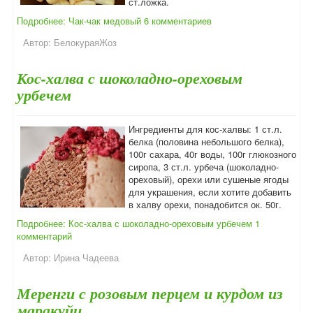
ст.ложка.
Подробнее: Чак-чак медовый
6 комментариев
Автор:
БелокураяЖоз
Кос-халва с шоколадно-ореховым
урбечем
Ингредиенты для кос-халвы: 1 ст.л.
белка (половина небольшого белка),
100г сахара, 40г воды, 100г глюкозного
сиропа, 3 ст.л. урбеча (шоколадно-
ореховый), орехи или сушеные ягоды
для украшения, если хотите добавить
в халву орехи, понадобится ок. 50г.
Подробнее: Кос-халва с шоколадно-ореховым урбечем
1
комментарий
Автор:
Ирина Чадеева
Меренги с розовым перцем и курдом из
маракуйи