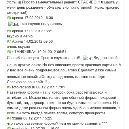
Ух ты!))) Просто замечательный рецепт! СПАСИБО!!! 8 марта у
меня день рождение - обязательно приготовлю!!! Ярко, красиво
смотрится!)
#9
ариша
17.02.2012 16:30
как вкусно получилось
#8
ариша
17.02.2012 16:21
вкусно и легко
#7
Арина
14.02.2012 09:56
очень вкусно
#6
~ТАНЮШКА~
10.01.2012 06:51
Спасибо за рецепт!Просто изумительный!
Видела такой
же на другом сайте.Но без описания,просто красивая картинка.А
у вас всё очень подробно,всё пошагово.Сделаю
т даже самые
неопытные хозяйки!Хотя,на вид очень сложно выглядит.
Спасибо за ваш сайт!!!
#5
foto-recepti.ru
08.12.2011 17:01
Разъемная форма - та, у которой бока расстегиваются и
отгибаются. Можно выстелить дно обычной формы пекарской
бумагой, тогда десерт тоже легко будет извлечь из формы. На
самом деле разъемная форма очень удобна в использовании, и
если вы хоть иногда печете торты, советую преобрести.
#4
33ввв
08.12.2011 15:25
что такое разъемная форма? чем ее можно заменить???
#3
mashenka
12.07.2011 16:09