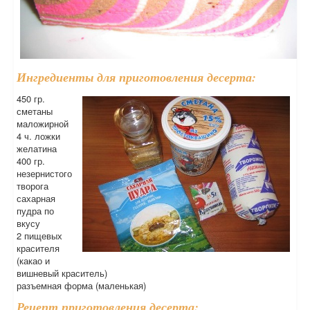
Ингредиенты для приготовления десерта:
450 гр.
сметаны
маложирной
4 ч. ложки
желатина
400 гр.
незернистого
творога
сахарная
пудра по
вкусу
2 пищевых
красителя
(какао и
вишневый краситель)
разъемная форма (маленькая)
Рецепт приготовления десерта: