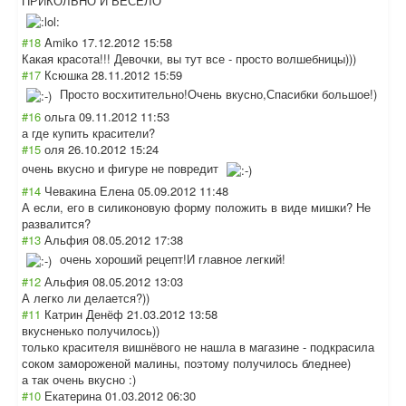
ПРИКОЛЬНО И ВЕСЕЛО
#18
Amiko
17.12.2012 15:58
Какая красота!!! Девочки, вы тут все - просто волшебницы)))
#17
Ксюшка
28.11.2012 15:59
Просто восхитительно!О
чень вкусно,Спасибки большое!)
#16
ольга
09.11.2012 11:53
а где купить красители?
#15
оля
26.10.2012 15:24
очень вкусно и фигуре не повредит
#14
Чевакина Елена
05.09.2012 11:48
А если, его в силиконовую форму положить в виде мишки? Не
развалится?
#13
Альфия
08.05.2012 17:38
очень хороший рецепт!И главное легкий!
#12
Альфия
08.05.2012 13:03
А легко ли делается?))
#11
Катрин Денёф
21.03.2012 13:58
вкусненько получилось))
только красителя вишнёвого не нашла в магазине - подкрасила
соком замороженой малины, поэтому получилось бледнее)
а так очень вкусно :)
#10
Екатерина
01.03.2012 06:30