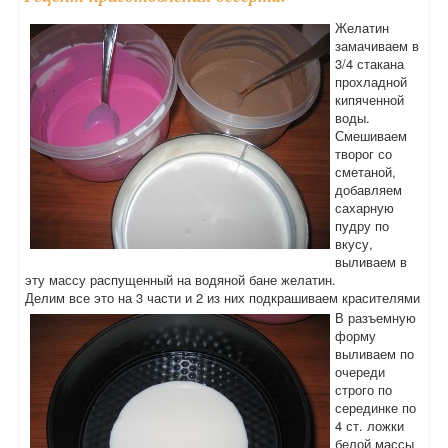
Желатин
замачиваем в
3/4 стакана
прохладной
кипяченной
воды.
Смешиваем
творог со
сметаной,
добавляем
сахарную
пудру по
вкусу,
выливаем в
эту массу распущенный на водяной бане желатин.
Делим все это на 3 части и 2 из них подкрашиваем красителями
В разъемную
форму
выливаем по
очереди
строго по
серединке по
4 ст. ложки
белой массы