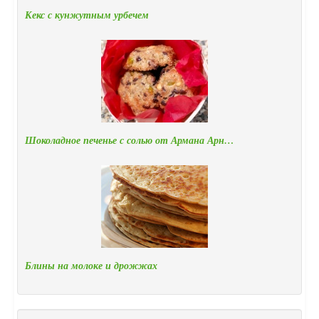
Кекс с кунжутным урбечем
Шоколадное печенье с солью от Армана Арн…
Блины на молоке и дрожжах