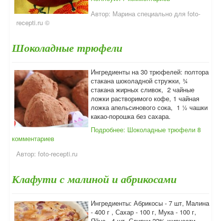
Автор:
Марина специально для foto-
recepti.ru ©
Шоколадные трюфели
Ингредиенты на 30 трюфелей: полтора
стакана шоколадной стружки, ¾
стакана жирных сливок, 2 чайные
ложки растворимого кофе, 1 чайная
ложка апельсинового сока, 1 ½ чашки
какао-порошка без сахара.
Подробнее: Шоколадные трюфели
8
комментариев
Автор:
foto-recepti.ru
Клафути с малиной и абрикосами
Ингредиенты: Абрикосы - 7 шт, Малина
- 400 г , Сахар - 100 г, Мука - 100 г,
Яйца - 4 шт, Сливки 22% жирности -