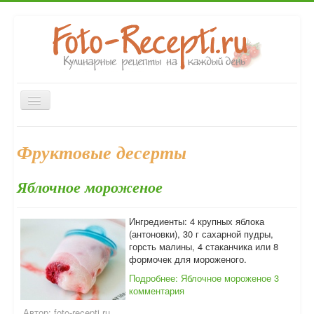
Включить/
выключить
навигацию
Главная
Закуски
Первые блюда
Вторые блюда
Фруктовые десерты
Выпечка
Напитки
Консервирование
Десерты
Яблочное мороженое
Форум
Ингредиенты: 4 крупных яблока
(антоновки), 30 г сахарной пудры,
горсть малины, 4 стаканчика или 8
формочек для мороженого.
Подробнее: Яблочное мороженое
3
комментария
Автор:
foto-recepti.ru