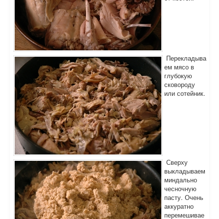
Перекладыва
ем мясо в
глубокую
сковороду
или сотейник.
Сверху
выкладываем
миндально
чесночную
пасту. Очень
аккуратно
перемешивае