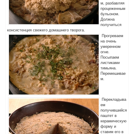
м, разбавляя
процеженным
бульоном.
Должна
получиться
консистенция свежего домашнего творога.
Прогреваем
на очень
умеренном
огне.
Посыпаем
листиками
тимьяна.
Перемешивае
м.
Перекладыва
ем
получившийся
паштет в
керамическую
форму и
ставим его в