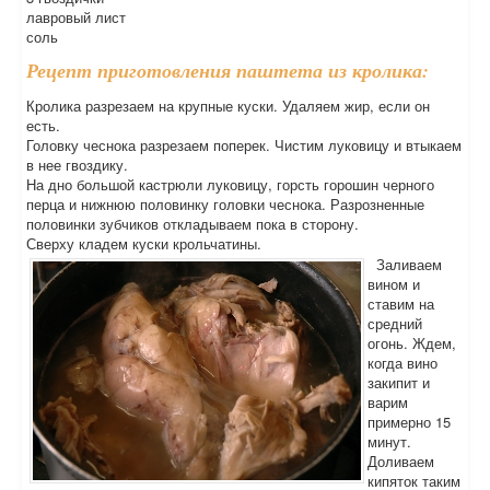
лавровый лист
соль
Рецепт приготовления паштета из кролика:
Кролика разрезаем на крупные куски. Удаляем жир, если он
есть.
Головку чеснока разрезаем поперек. Чистим луковицу и втыкаем
в нее гвоздику.
На дно большой кастрюли луковицу, горсть горошин черного
перца и нижнюю половинку головки чеснока. Разрозненные
половинки зубчиков откладываем пока в сторону.
Сверху кладем куски крольчатины.
Заливаем
вином и
ставим на
средний
огонь. Ждем,
когда вино
закипит и
варим
примерно 15
минут.
Доливаем
кипяток таким