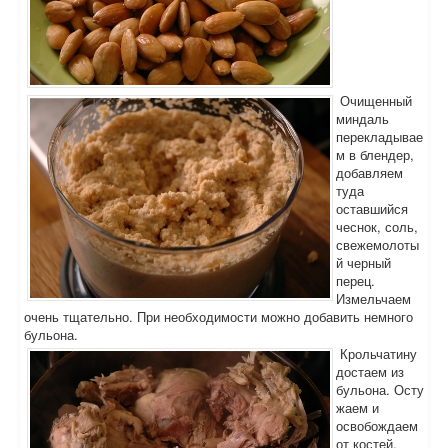
Очищенный
миндаль
перекладывае
м в блендер,
добавляем
туда
оставшийся
чеснок, соль,
свежемолоты
й черный
перец.
Измельчаем
очень тщательно. При необходимости можно добавить немного
бульона.
Крольчатину
достаем из
бульона. Осту
жаем и
освобождаем
от костей.