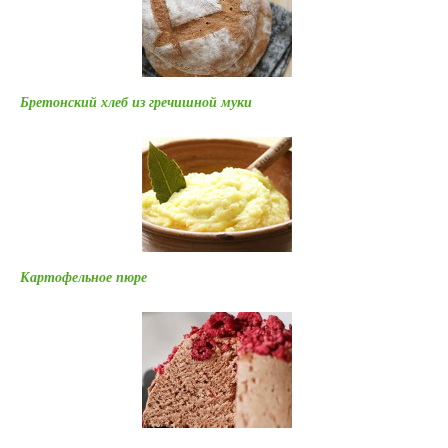
Бретонский хлеб из гречишной муки
Картофельное пюре