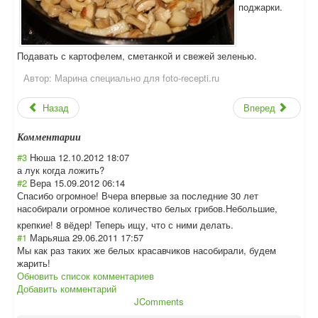
поджарки.
Подавать с картофелем, сметанкой и свежей зеленью.
Автор:
Марина специально для foto-recepti.ru
Назад
Вперед
Комментарии
#3
Нюша
12.10.2012 18:07
а лук когда ложить?
#2
Вера
15.09.2012 06:14
Спасибо огромное! Вчера впервые за последние 30 лет
насобирали огромное количество белых грибов.Небольши
е,
крепкие! 8 вёдер! Теперь ищу, что с ними делать.
#1
Марьяша
29.06.2011 17:57
Мы как раз таких же белых красавчиков насобирали, будем
жарить!
Обновить список комментариев
Добавить комментарий
JComments