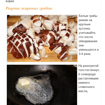
жарке.
Рецепт жареных грибов:
Белые грибы
режем на
крупные
кусочки,
учитывайте,
что после
обжаривания
они
уменьшатся в
3-4 раза.
На разогретой
толстостеннуо
й сковороде
растапливаем
немного
сливочного
масла,