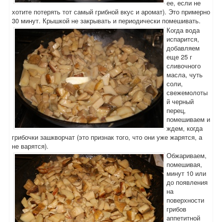
ее, если не
хотите потерять тот самый грибной вкус и аромат). Это примерно
30 минут. Крышкой не закрывать и периодически помешивать.
Когда вода
испарится,
добавляем
еще 25 г
сливочного
масла, чуть
соли,
свежемолоты
й черный
перец,
помешиваем и
ждем, когда
грибочки зашкворчат (это признак того, что они уже жарятся, а
не варятся).
Обжариваем,
помешивая,
минут 10 или
до появления
на
поверхности
грибов
аппетитной