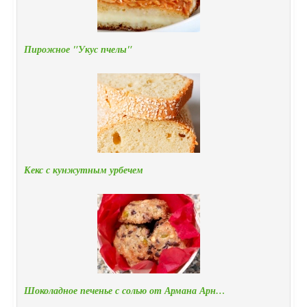
Пирожное "Укус пчелы"
Кекс с кунжутным урбечем
Шоколадное печенье с солью от Армана Арн…