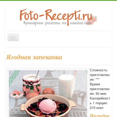
Включить/
выключить
навигацию
Главная
Закуски
Первые блюда
Вторые блюда
Ягодная запеканка
Выпечка
Напитки
Консервирование
Десерты
Форум
Сложность
приготовлен
ия: ***
Время
приготовлен
ия: 50 мин
Калорийност
ь 1 порции:
215 ккал
Ингредие