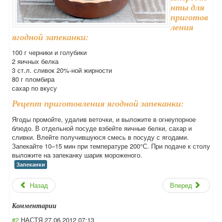
нты для
приготов
ления
ягодной запеканки:
100 г черники и голубики
2 яичных белка
3 ст.л. сливок 20%-ной жирности
80 г пломбира
сахар по вкусу
Рецепт приготовления ягодной запеканки:
Ягоды промойте, удалив веточки, и выложите в огнеупорное
блюдо. В отдельной посуде взбейте яичные белки, сахар и
сливки. Влейте получившуюся смесь в посуду с ягодами.
Запекайте 10–15 мин при температуре 200°С. При подаче к столу
выложите на запеканку шарик мороженого.
Запеканки
Назад
Вперед
Комментарии
#2
НАСТЯ
27.06.2012 07:13